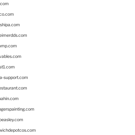
s.com
ico.com
shipa.com
eimerdds.com
camp.com
ivables.com
st1.com
la-support.com
estaurant.com
uahin.com
erspainting.com
beasley.com
wichdepotcos.com