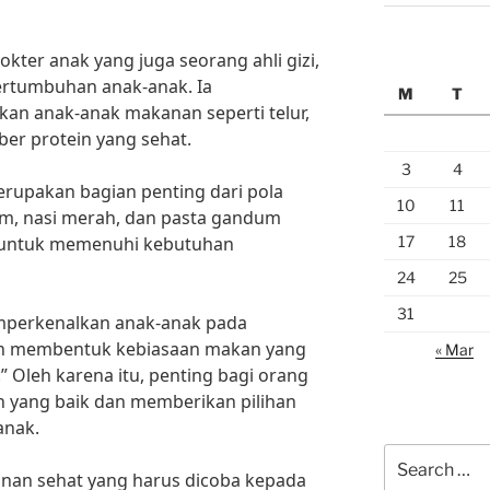
okter anak yang juga seorang ahli gizi,
ertumbuhan anak-anak. Ia
M
T
n anak-anak makanan seperti telur,
ber protein yang sehat.
3
4
merupakan bagian penting dari pola
10
11
m, nasi merah, dan pasta gandum
17
18
k untuk memenuhi kebutuhan
24
25
31
emperkenalkan anak-anak pada
kan membentuk kebiasaan makan yang
« Mar
 Oleh karena itu, penting bagi orang
 yang baik dan memberikan pilihan
anak.
Search
an sehat yang harus dicoba kepada
for: