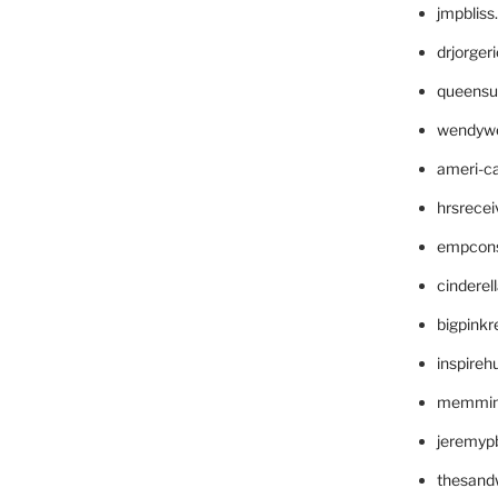
jmpblis
drjorger
queensu
wendyw
ameri-
hrsrece
empcon
cinderel
bigpinkr
inspireh
memming
jeremyp
thesand