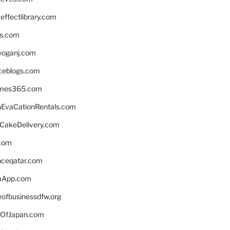
ffectlibrary.com
ns.com
yoganj.com
rceblogs.com
ames365.com
EvaCationRentals.com
rCakeDelivery.com
.com
enceqatar.com
aApp.com
eofbusinessdfw.org
OfJapan.com