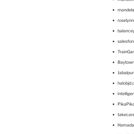
mandelae
roselyn
balance
salesfo
TrainG
Baytown
Jabalpu
halobjd
intellig
PikaPik
takecar
Hamada