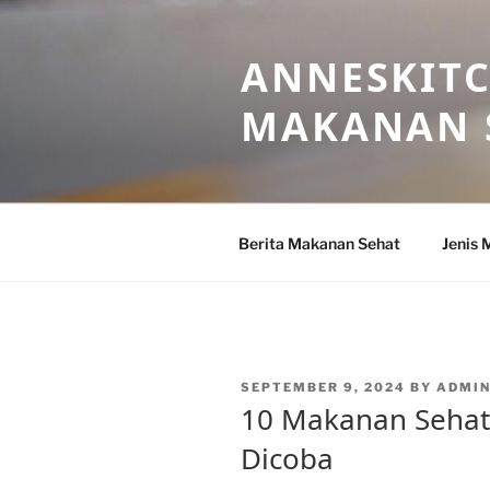
Skip
to
ANNESKITC
content
MAKANAN 
Berita Makanan Sehat
Jenis 
POSTED
SEPTEMBER 9, 2024
BY
ADMI
ON
10 Makanan Sehat
Dicoba