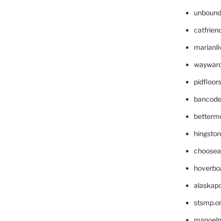
unbound
catfrien
marianli
wayward
pidfloo
bancode
betterm
hingsto
choosea
hoverbo
alaskapo
stsmp.o
manoel