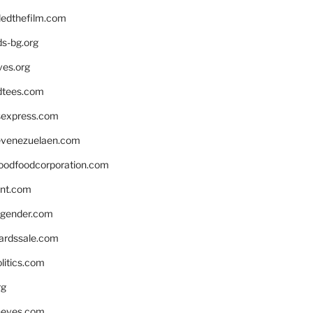
edthefilm.com
ds-bg.org
ves.org
tees.com
rsexpress.com
venezuelaen.com
oodfoodcorporation.com
nnt.com
gender.com
ardssale.com
litics.com
rg
neves.com