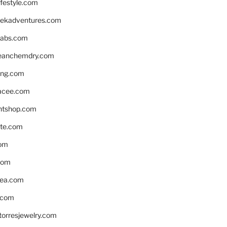
ifestyle.com
eekadventures.com
labs.com
leanchemdry.com
ing.com
acee.com
ntshop.com
te.com
om
com
ea.com
.com
torresjewelry.com