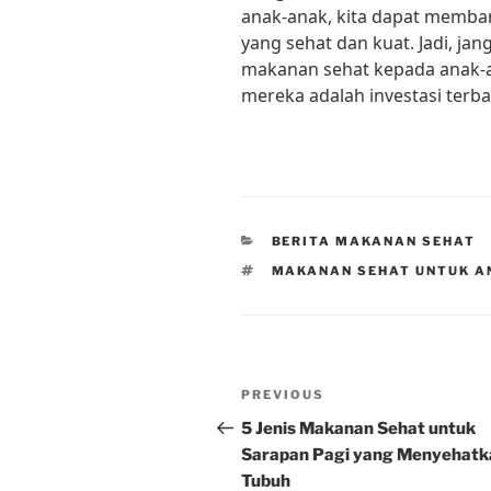
anak-anak, kita dapat memba
yang sehat dan kuat. Jadi, 
makanan sehat kepada anak-an
mereka adalah investasi terbai
CATEGORIES
BERITA MAKANAN SEHAT
TAGS
MAKANAN SEHAT UNTUK A
Post
Previous
PREVIOUS
navigation
Post
5 Jenis Makanan Sehat untuk
Sarapan Pagi yang Menyehatk
Tubuh