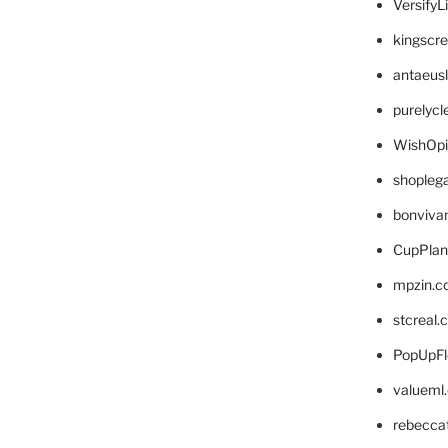
VersifyL
kingscr
antaeus
purelyc
WishOp
shopleg
bonviva
CupPlan
mpzin.c
stcreal.
PopUpFl
valueml
rebecca