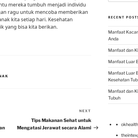
ntu mereka tumbuh menjadi individu
jangan ragu untuk mencoba memberikan
RECENT POST
ak kita setiap hari. Kesehatan
k yang bisa kita berikan.
Manfaat Kacan
Anda
Manfaat dan Kh
Manfaat Luar B
Manfaat Luar B
NAK
Kesehatan Tub
Manfaat dan Kh
Tubuh
NEXT
Next
Post
Tips Makanan Sehat untuk
okhealt
an
Mengatasi Jerawat secara Alami
theinte