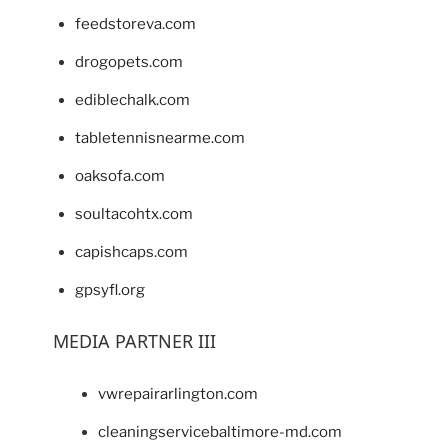
feedstoreva.com
drogopets.com
ediblechalk.com
tabletennisnearme.com
oaksofa.com
soultacohtx.com
capishcaps.com
gpsyfl.org
MEDIA PARTNER III
vwrepairarlington.com
cleaningservicebaltimore-md.com