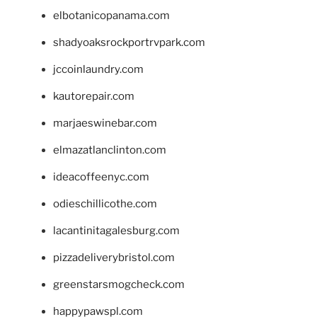
elbotanicopanama.com
shadyoaksrockportrvpark.com
jccoinlaundry.com
kautorepair.com
marjaeswinebar.com
elmazatlanclinton.com
ideacoffeenyc.com
odieschillicothe.com
lacantinitagalesburg.com
pizzadeliverybristol.com
greenstarsmogcheck.com
happypawspl.com