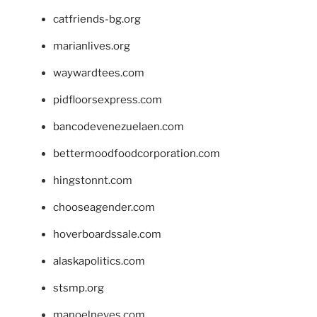
catfriends-bg.org
marianlives.org
waywardtees.com
pidfloorsexpress.com
bancodevenezuelaen.com
bettermoodfoodcorporation.com
hingstonnt.com
chooseagender.com
hoverboardssale.com
alaskapolitics.com
stsmp.org
manoelneves.com