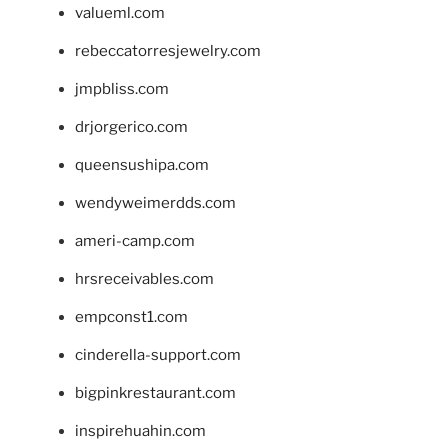
valueml.com
rebeccatorresjewelry.com
jmpbliss.com
drjorgerico.com
queensushipa.com
wendyweimerdds.com
ameri-camp.com
hrsreceivables.com
empconst1.com
cinderella-support.com
bigpinkrestaurant.com
inspirehuahin.com