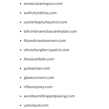
annascleaningsvc.com
wolfcitytattoo.com
oysterbayturkeytrot.com
lafronterarestauranteybar.com
lilyandrosetearoom.com
olivesburgberrypatch.com
theslushkids.com
giobastian.com
glpascensori.com
rifloorepoxy.com
woolleymillingandpaving.com
uptonpvd.com