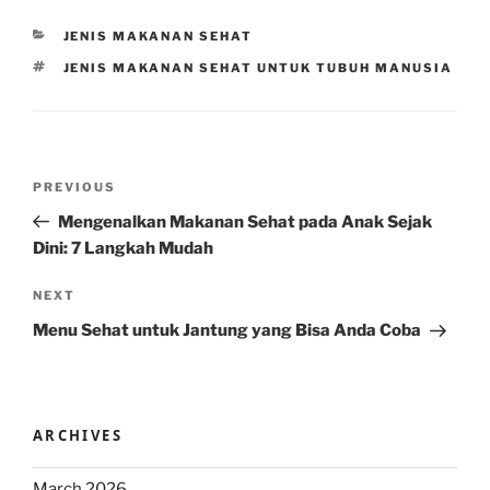
CATEGORIES
JENIS MAKANAN SEHAT
TAGS
JENIS MAKANAN SEHAT UNTUK TUBUH MANUSIA
Post
Previous
PREVIOUS
navigation
Post
Mengenalkan Makanan Sehat pada Anak Sejak
Dini: 7 Langkah Mudah
Next
NEXT
Post
Menu Sehat untuk Jantung yang Bisa Anda Coba
ARCHIVES
March 2026