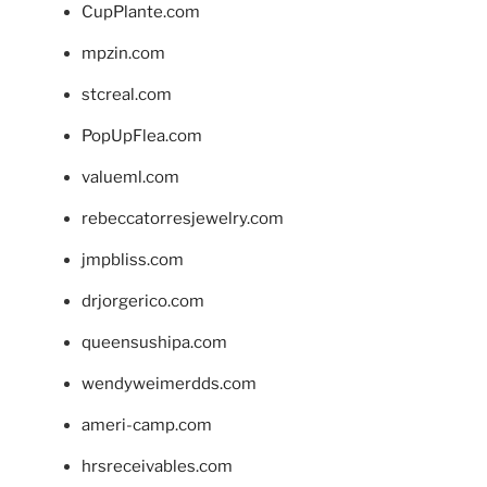
CupPlante.com
mpzin.com
stcreal.com
PopUpFlea.com
valueml.com
rebeccatorresjewelry.com
jmpbliss.com
drjorgerico.com
queensushipa.com
wendyweimerdds.com
ameri-camp.com
hrsreceivables.com