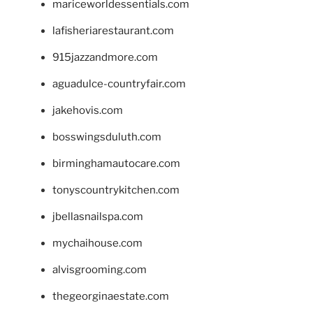
mariceworldessentials.com
lafisheriarestaurant.com
915jazzandmore.com
aguadulce-countryfair.com
jakehovis.com
bosswingsduluth.com
birminghamautocare.com
tonyscountrykitchen.com
jbellasnailspa.com
mychaihouse.com
alvisgrooming.com
thegeorginaestate.com