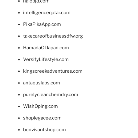
halobjd.com
intelligenceqatar.com
PikaPikaApp.com
takecareofbusinessdfw.org
HamadaOfJapan.com
VersifyLifestyle.com
kingscreekadventures.com
antaeuslabs.com
purelycleanchemdry.com
WishOping.com
shoplegacee.com
bonvivantshop.com