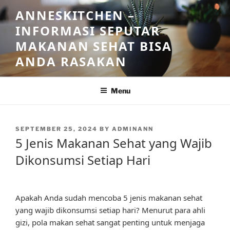
Skip
ANNESKITCHEN –
to
INFORMASI SEPUTAR
content
MAKANAN SEHAT BISA
ANDA RASAKAN
Menu
POSTED
SEPTEMBER 25, 2024
BY
ADMINANN
ON
5 Jenis Makanan Sehat yang Wajib
Dikonsumsi Setiap Hari
Apakah Anda sudah mencoba 5 jenis makanan sehat
yang wajib dikonsumsi setiap hari? Menurut para ahli
gizi, pola makan sehat sangat penting untuk menjaga