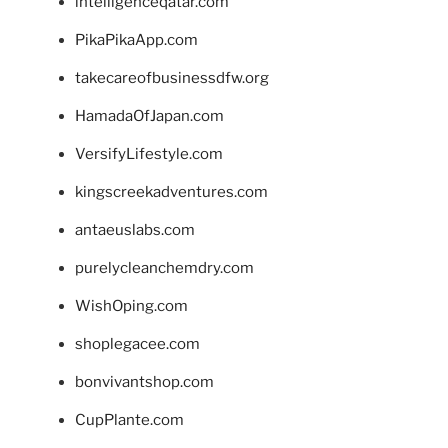
intelligenceqatar.com
PikaPikaApp.com
takecareofbusinessdfw.org
HamadaOfJapan.com
VersifyLifestyle.com
kingscreekadventures.com
antaeuslabs.com
purelycleanchemdry.com
WishOping.com
shoplegacee.com
bonvivantshop.com
CupPlante.com