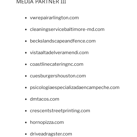
MEDIA PARTNER III
vwrepairarlington.com
cleaningservicebaltimore-md.com
beckslandscapeandfence.com
vistaaltadelveramendi.com
coastlinecateringnc.com
cuesburgershouston.com
psicologiaespecializadaencampeche.com
dmtacos.com
crescentstreetprinting.com
hornopizza.com
driveadragster.com