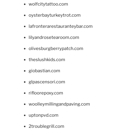
wolfcitytattoo.com
oysterbayturkeytrot.com
lafronterarestauranteybar.com
lilyandrosetearoom.com
olivesburgberrypatch.com
theslushkids.com
giobastian.com
glpascensori.com
rifloorepoxy.com
woolleymillingandpaving.com
uptonpvd.com
2troublegrill.com