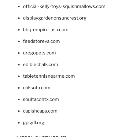
official-kelly-toys-squishmallows.com
displaygardenonsuncrest.org
bbq-empire-usa.com
feedstoreva.com
drogopets.com
ediblechalk.com
tabletennisnearme.com
oaksofa.com
soultacohtx.com
capishcaps.com
gpsyfl.org