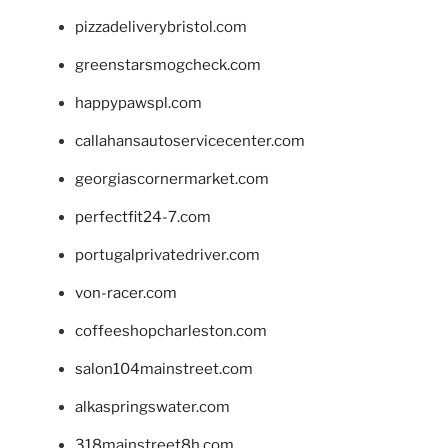
pizzadeliverybristol.com
greenstarsmogcheck.com
happypawspl.com
callahansautoservicecenter.com
georgiascornermarket.com
perfectfit24-7.com
portugalprivatedriver.com
von-racer.com
coffeeshopcharleston.com
salon104mainstreet.com
alkaspringswater.com
318mainstreet8h.com