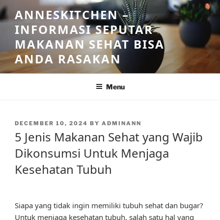
Skip
ANNESKITCHEN –
to
INFORMASI SEPUTAR
content
MAKANAN SEHAT BISA
ANDA RASAKAN
Menu
POSTED
DECEMBER 10, 2024
BY
ADMINANN
ON
5 Jenis Makanan Sehat yang Wajib
Dikonsumsi Untuk Menjaga
Kesehatan Tubuh
Siapa yang tidak ingin memiliki tubuh sehat dan bugar?
Untuk menjaga kesehatan tubuh, salah satu hal yang