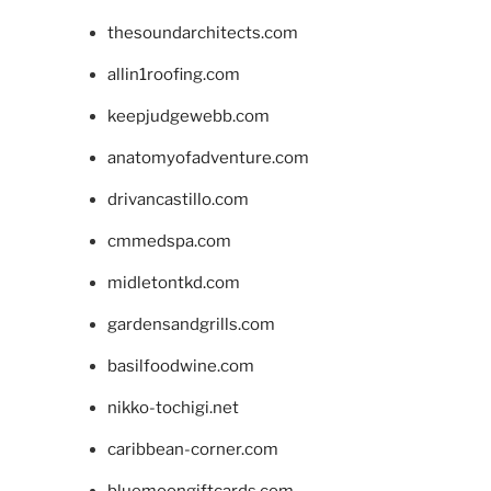
thesoundarchitects.com
allin1roofing.com
keepjudgewebb.com
anatomyofadventure.com
drivancastillo.com
cmmedspa.com
midletontkd.com
gardensandgrills.com
basilfoodwine.com
nikko-tochigi.net
caribbean-corner.com
bluemoongiftcards.com