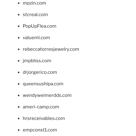
mpzin.com
stcreal.com
PopUpFlea.com
valueml.com
rebeccatorresjewelry.com
jmpbliss.com
drjorgerico.com
queensushipa.com
wendyweimerdds.com
ameri-camp.com
hrsreceivables.com
empconst1.com