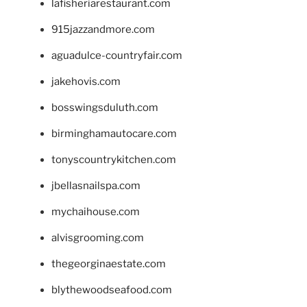
lafisheriarestaurant.com
915jazzandmore.com
aguadulce-countryfair.com
jakehovis.com
bosswingsduluth.com
birminghamautocare.com
tonyscountrykitchen.com
jbellasnailspa.com
mychaihouse.com
alvisgrooming.com
thegeorginaestate.com
blythewoodseafood.com