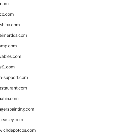
s.com
ico.com
shipa.com
eimerdds.com
camp.com
ivables.com
st1.com
la-support.com
estaurant.com
uahin.com
erspainting.com
beasley.com
wichdepotcos.com