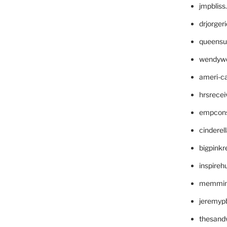
jmpblis
drjorger
queensu
wendyw
ameri-
hrsrece
empcon
cinderel
bigpinkr
inspireh
memming
jeremyp
thesand