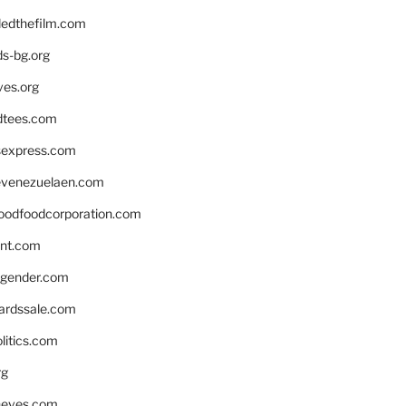
edthefilm.com
ds-bg.org
ves.org
tees.com
rsexpress.com
venezuelaen.com
oodfoodcorporation.com
nnt.com
gender.com
ardssale.com
litics.com
rg
neves.com