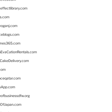
ffectlibrary.com
ns.com
yoganj.com
rceblogs.com
ames365.com
EvaCationRentals.com
rCakeDelivery.com
.com
enceqatar.com
aApp.com
eofbusinessdfw.org
OfJapan.com