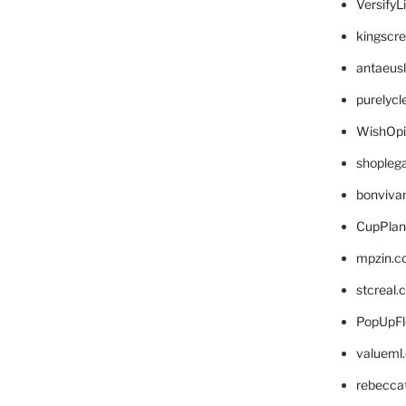
VersifyL
kingscr
antaeus
purelyc
WishOp
shopleg
bonviva
CupPlan
mpzin.c
stcreal.
PopUpFl
valueml
rebecca