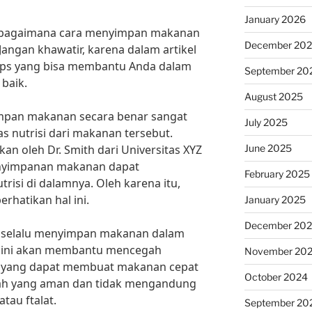
January 2026
 bagaimana cara menyimpan makanan
December 20
Jangan khawatir, karena dalam artikel
tips yang bisa membantu Anda dalam
September 20
baik.
August 2025
yimpan makanan secara benar sangat
July 2025
s nutrisi dari makanan tersebut.
June 2025
kan oleh Dr. Smith dari Universitas XYZ
nyimpanan makanan dapat
February 2025
si di dalamnya. Oleh karena itu,
rhatikan hal ini.
January 2025
December 20
a selalu menyimpan makanan dalam
l ini akan membantu mencegah
November 20
a yang dapat membuat makanan cepat
October 2024
adah yang aman dan tidak mengandung
tau ftalat.
September 20