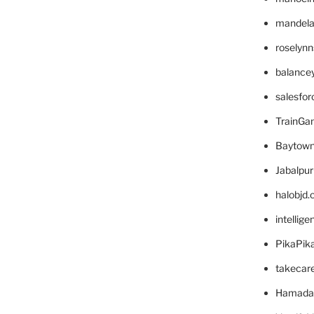
mandelae
roselyn
balance
salesfo
TrainG
Baytown
Jabalpu
halobjd
intellig
PikaPik
takecar
Hamada