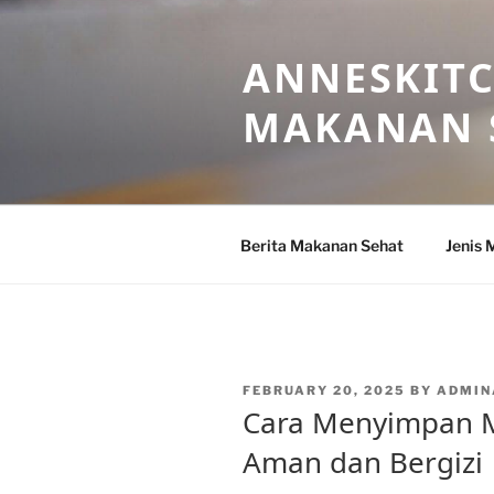
Skip
to
ANNESKITC
content
MAKANAN 
Berita Makanan Sehat
Jenis 
POSTED
FEBRUARY 20, 2025
BY
ADMIN
ON
Cara Menyimpan M
Aman dan Bergizi