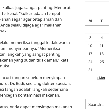
kulkas juga sangat penting. Menurut
r terkenal, “kulkas adalah tempat
kanan segar agar tetap aman dan
M
T
s Anda selalu dijaga agar makanan
usak.
3
4
 selalu memeriksa tanggal kedaluwarsa
10
11
lum menyimpannya. “Memeriksa
17
18
an langkah yang sangat penting
kanan yang sudah tidak aman,” kata
24
25
emuka.
31
 mencuci tangan sebelum menyimpan
« Mar
ut Dr. Budi, seorang dokter spesialis
ci tangan adalah langkah sederhana
 mencegah kontaminasi makanan.
Search
di atas, Anda dapat menyimpan makanan
for: