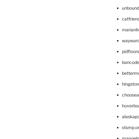
unbound
catfrien
marianli
wayward
pidfloo
bancode
betterm
hingsto
choosea
hoverbo
alaskapo
stsmp.o
manoel