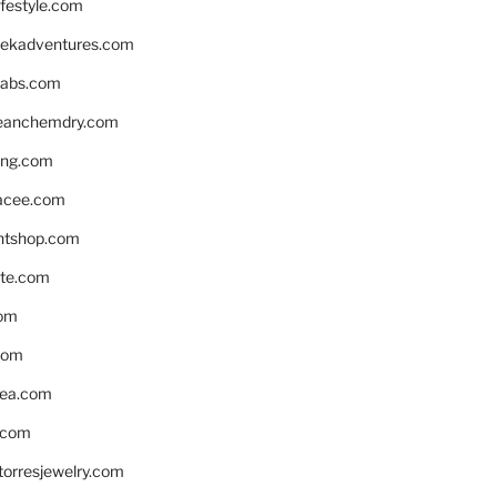
ifestyle.com
eekadventures.com
labs.com
leanchemdry.com
ing.com
acee.com
ntshop.com
te.com
om
com
ea.com
.com
torresjewelry.com