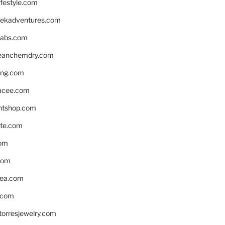
ifestyle.com
eekadventures.com
labs.com
leanchemdry.com
ing.com
acee.com
ntshop.com
te.com
om
com
ea.com
.com
torresjewelry.com