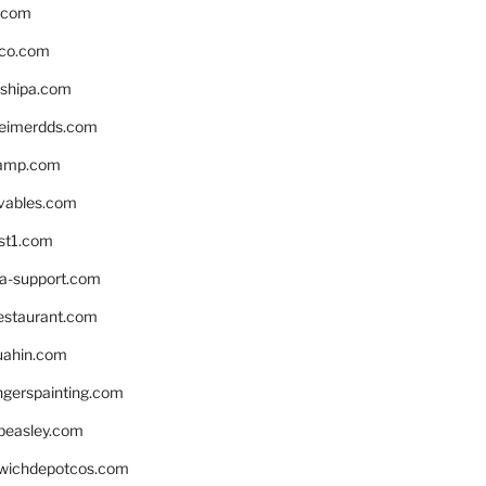
s.com
ico.com
shipa.com
eimerdds.com
camp.com
ivables.com
st1.com
la-support.com
estaurant.com
uahin.com
erspainting.com
beasley.com
wichdepotcos.com