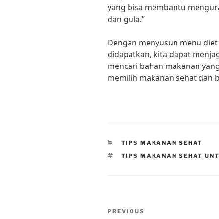
yang bisa membantu mengura
dan gula.”
Dengan menyusun menu diet
didapatkan, kita dapat menja
mencari bahan makanan yang la
memilih makanan sehat dan b
CATEGORIES
TIPS MAKANAN SEHAT
TAGS
TIPS MAKANAN SEHAT UNT
Post
Previous
PREVIOUS