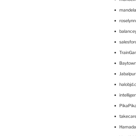
mandelae
roselyn
balance
salesfo
TrainG
Baytown
Jabalpu
halobjd
intellig
PikaPik
takecar
Hamada