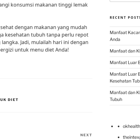
ngi konsumsi makanan tinggi lemak
RECENT POST
 sehat dengan makanan yang mudah
Manfaat Kacan
ga kesehatan tubuh tanpa perlu repot
Anda
ngka. Jadi, mulailah hari ini dengan
ergizi untuk menu diet Anda!
Manfaat dan Kh
Manfaat Luar B
Manfaat Luar B
Kesehatan Tub
Manfaat dan Kh
Tubuh
UK DIET
okhealt
NEXT
Next
theinte