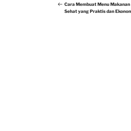
navigation
Post
Cara Membuat Menu Makanan
Sehat yang Praktis dan Ekono