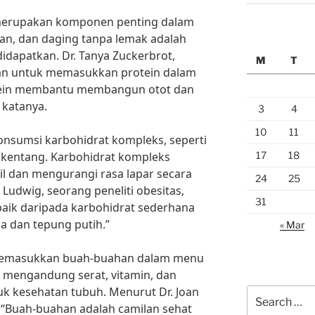
a merupakan komponen penting dalam
ikan, dan daging tanpa lemak adalah
dapatkan. Dr. Tanya Zuckerbrot,
M
T
kan untuk memasukkan protein dalam
otein membantu membangun otot dan
 katanya.
3
4
10
11
onsumsi karbohidrat kompleks, seperti
17
18
 kentang. Karbohidrat kompleks
l dan mengurangi rasa lapar secara
24
25
 Ludwig, seorang peneliti obesitas,
31
baik daripada karbohidrat sederhana
la dan tepung putih.”
« Mar
k memasukkan buah-buahan dalam menu
 mengandung serat, vitamin, dan
uk kesehatan tubuh. Menurut Dr. Joan
Search
t, “Buah-buahan adalah camilan sehat
for: