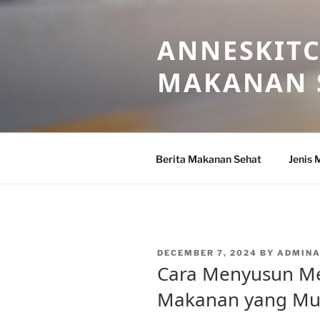
Skip
to
ANNESKITC
content
MAKANAN 
Berita Makanan Sehat
Jenis 
POSTED
DECEMBER 7, 2024
BY
ADMIN
ON
Cara Menyusun Me
Makanan yang Mu