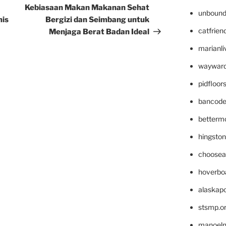
Post
Kebiasaan Makan Makanan Sehat
unbound
mis
Bergizi dan Seimbang untuk
catfrien
Menjaga Berat Badan Ideal
marianli
wayward
pidfloo
bancode
betterm
hingsto
choosea
hoverbo
alaskapo
stsmp.o
manoel