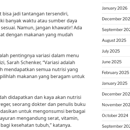
January 2026
bisa jadi tantangan tersendiri,
December 20
liki banyak waktu atau sumber daya
sesuai. Namun, jangan khawatir! Ada
September 20
hat dengan makanan yang mudah
August 2025
July 2025
dalah pentingnya variasi dalam menu
June 2025
izi, Sarah Schenker, “Variasi adalah
h mendapatkan semua nutrisi yang
February 2025
, pilihlah makanan yang beragam untuk
January 2025
December 20
ah didapatkan dan kaya akan nutrisi
reger, seorang dokter dan penulis buku
November 20
ndasikan untuk mengonsumsi berbagai
October 2024
Sayuran mengandung serat, vitamin,
 bagi kesehatan tubuh,” katanya.
September 20