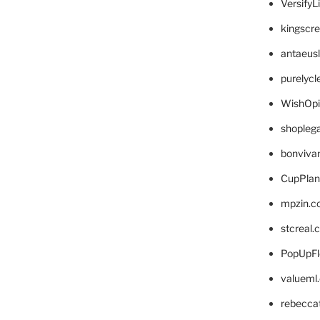
VersifyL
kingscr
antaeus
purelyc
WishOp
shopleg
bonviva
CupPlan
mpzin.c
stcreal.
PopUpFl
valueml
rebecca