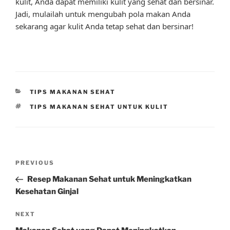
kulit, Anda dapat memiliki kulit yang sehat dan bersinar.
Jadi, mulailah untuk mengubah pola makan Anda
sekarang agar kulit Anda tetap sehat dan bersinar!
CATEGORIES
TIPS MAKANAN SEHAT
TAGS
TIPS MAKANAN SEHAT UNTUK KULIT
Post
Previous
PREVIOUS
navigation
Post
Resep Makanan Sehat untuk Meningkatkan
Kesehatan Ginjal
Next
NEXT
Post