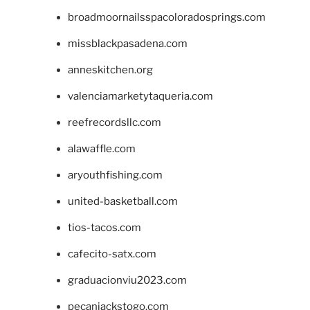
broadmoornailsspacoloradosprings.com
missblackpasadena.com
anneskitchen.org
valenciamarketytaqueria.com
reefrecordsllc.com
alawaffle.com
aryouthfishing.com
united-basketball.com
tios-tacos.com
cafecito-satx.com
graduacionviu2023.com
pecanjackstogo.com