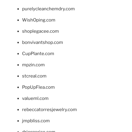
purelycleanchemdry.com
WishOping.com
shoplegacee.com
bonvivantshop.com
CupPlante.com
mpzin.com
stcreal.com
PopUpFlea.com
valueml.com
rebeccatorresjewelry.com
jmpbliss.com
drjorgerico.com