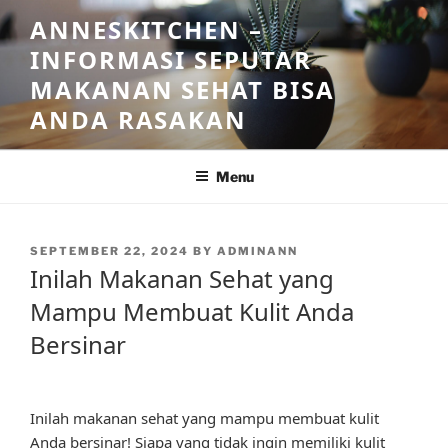
Skip
ANNESKITCHEN –
to
INFORMASI SEPUTAR
content
MAKANAN SEHAT BISA
ANDA RASAKAN
Menu
POSTED
SEPTEMBER 22, 2024
BY
ADMINANN
ON
Inilah Makanan Sehat yang
Mampu Membuat Kulit Anda
Bersinar
Inilah makanan sehat yang mampu membuat kulit
Anda bersinar! Siapa yang tidak ingin memiliki kulit