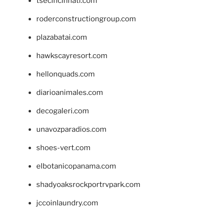
tsecincinnati.com
roderconstructiongroup.com
plazabatai.com
hawkscayresort.com
hellonquads.com
diarioanimales.com
decogaleri.com
unavozparadios.com
shoes-vert.com
elbotanicopanama.com
shadyoaksrockportrvpark.com
jccoinlaundry.com