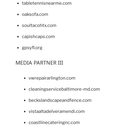
tabletennisnearme.com
oaksofa.com
soultacohtx.com
capishcaps.com
gpsyfl.org
MEDIA PARTNER III
vwrepairarlington.com
cleaningservicebaltimore-md.com
beckslandscapeandfence.com
vistaaltadelveramendi.com
coastlinecateringnc.com