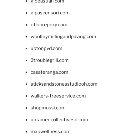
giobastian.com
glpascensori.com
rifloorepoxy.com
woolleymillingandpaving.com
uptonpvd.com
2troublegrill.com
casateranga.com
sticksandstonesstudiooh.com
walkers-treeservice.com
shopmossi.com
untamedcollectivesd.com
mxpwellness.com