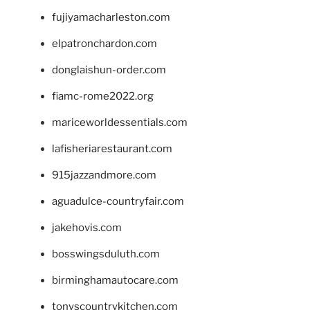
fujiyamacharleston.com
elpatronchardon.com
donglaishun-order.com
fiamc-rome2022.org
mariceworldessentials.com
lafisheriarestaurant.com
915jazzandmore.com
aguadulce-countryfair.com
jakehovis.com
bosswingsduluth.com
birminghamautocare.com
tonyscountrykitchen.com