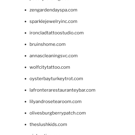
zengardendayspa.com
sparklejewelryinc.com
ironcladtattoostudio.com
bruinshome.com
annascleaningsvc.com
wolfcitytattoo.com
oysterbayturkeytrot.com
lafronterarestauranteybar.com
lilyandrosetearoom.com
olivesburgberrypatch.com
theslushkids.com