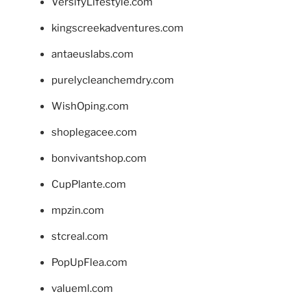
VersifyLifestyle.com
kingscreekadventures.com
antaeuslabs.com
purelycleanchemdry.com
WishOping.com
shoplegacee.com
bonvivantshop.com
CupPlante.com
mpzin.com
stcreal.com
PopUpFlea.com
valueml.com