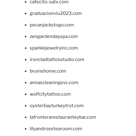
cafecito-satx.com
graduacionviu2023.com
pecanjackstogo.com
zengardendayspa.com
sparklejewelryinc.com
ironcladtattoostudio.com
bruinshome.com
annascleaningsvc.com
wolfcitytattoo.com
oysterbayturkeytrot.com
lafronterarestauranteybar.com
lilyandrosetearoom.com