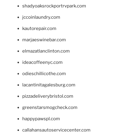
shadyoaksrockportrvpark.com
jccoinlaundry.com
kautorepair.com
marjaeswinebar.com
elmazatlanclinton.com
ideacoffeenyc.com
odieschillicothe.com
lacantinitagalesburg.com
pizzadeliverybristol.com
greenstarsmogcheck.com
happypawspl.com
callahansautoservicecenter.com