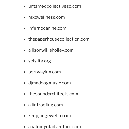
untamedcollectivesd.com
mxpwellness.com
infernocanine.com
thepaperhousecollection.com
allisonwillisholley.com
solslite.org
portwayinn.com
djmaddogmusic.com
thesoundarchitects.com
allin1roofing.com
keepjudgewebb.com
anatomyofadventure.com