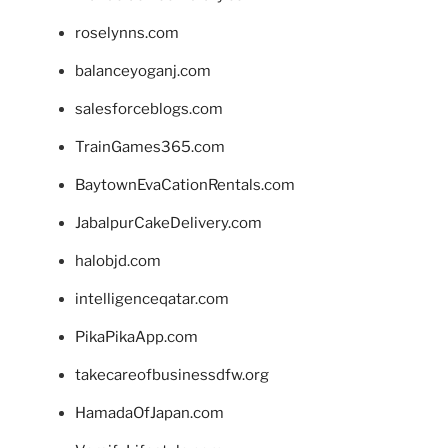
roselynns.com
balanceyoganj.com
salesforceblogs.com
TrainGames365.com
BaytownEvaCationRentals.com
JabalpurCakeDelivery.com
halobjd.com
intelligenceqatar.com
PikaPikaApp.com
takecareofbusinessdfw.org
HamadaOfJapan.com