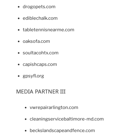
drogopets.com
ediblechalk.com
tabletennisnearme.com
oaksofa.com
soultacohtx.com
capishcaps.com
gpsyfl.org
MEDIA PARTNER III
vwrepairarlington.com
cleaningservicebaltimore-md.com
beckslandscapeandfence.com