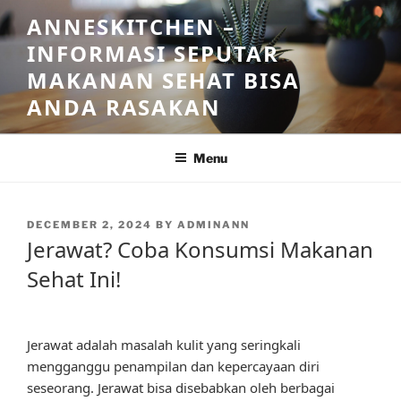
Skip
ANNESKITCHEN –
to
INFORMASI SEPUTAR
content
MAKANAN SEHAT BISA
ANDA RASAKAN
Menu
POSTED
DECEMBER 2, 2024
BY
ADMINANN
ON
Jerawat? Coba Konsumsi Makanan
Sehat Ini!
Jerawat adalah masalah kulit yang seringkali
mengganggu penampilan dan kepercayaan diri
seseorang. Jerawat bisa disebabkan oleh berbagai