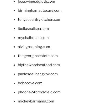
bosswingsduluth.com
birminghamautocare.com
tonyscountrykitchen.com
jbellasnailspa.com
mychaihouse.com
alvisgrooming.com
thegeorginaestate.com
blythewoodseafood.com
paolosdelibangkok.com
bobacove.com
phoone24brookfield.com
mickeybarmama.com