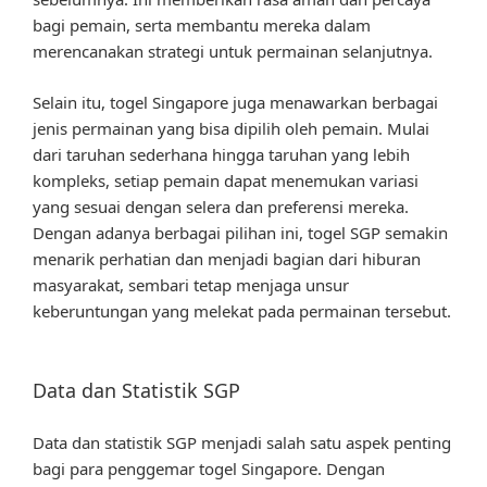
bagi pemain, serta membantu mereka dalam
merencanakan strategi untuk permainan selanjutnya.
Selain itu, togel Singapore juga menawarkan berbagai
jenis permainan yang bisa dipilih oleh pemain. Mulai
dari taruhan sederhana hingga taruhan yang lebih
kompleks, setiap pemain dapat menemukan variasi
yang sesuai dengan selera dan preferensi mereka.
Dengan adanya berbagai pilihan ini, togel SGP semakin
menarik perhatian dan menjadi bagian dari hiburan
masyarakat, sembari tetap menjaga unsur
keberuntungan yang melekat pada permainan tersebut.
Data dan Statistik SGP
Data dan statistik SGP menjadi salah satu aspek penting
bagi para penggemar togel Singapore. Dengan