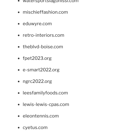
watersportslagonissi.com
mischieffashion.com
eduwyre.com
retro-interiors.com
theblvd-boise.com
fpet2023.org
e-smart2022.org
ngrc2022.org
leesfamilyfoods.com
lewis-lewis-cpas.com
eleontennis.com
cyetus.com