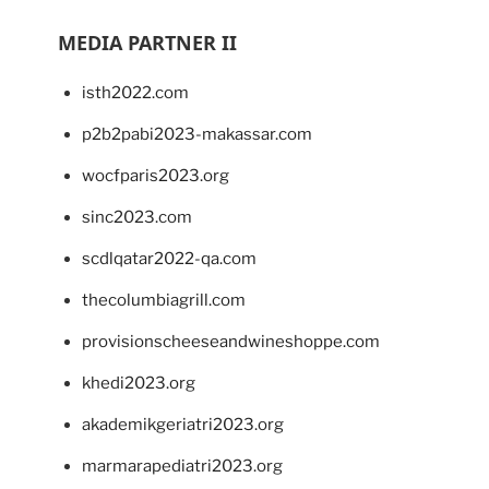
MEDIA PARTNER II
isth2022.com
p2b2pabi2023-makassar.com
wocfparis2023.org
sinc2023.com
scdlqatar2022-qa.com
thecolumbiagrill.com
provisionscheeseandwineshoppe.com
khedi2023.org
akademikgeriatri2023.org
marmarapediatri2023.org