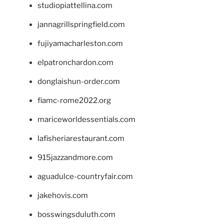
studiopiattellina.com
jannagrillspringfield.com
fujiyamacharleston.com
elpatronchardon.com
donglaishun-order.com
fiamc-rome2022.org
mariceworldessentials.com
lafisheriarestaurant.com
915jazzandmore.com
aguadulce-countryfair.com
jakehovis.com
bosswingsduluth.com