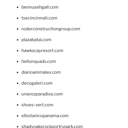
bennusehgall.com
tsecincinnati.com
roderconstructiongroup.com
plazabatai.com
hawkscayresort.com
hellonquads.com
diarioanimales.com
decogaleri.com
unavozparadios.com
shoes-vert.com
elbotanicopanama.com
shadyoaksrockportrvpark.com