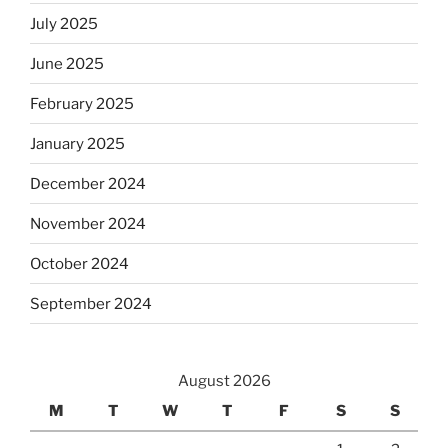
July 2025
June 2025
February 2025
January 2025
December 2024
November 2024
October 2024
September 2024
August 2026
M
T
W
T
F
S
S