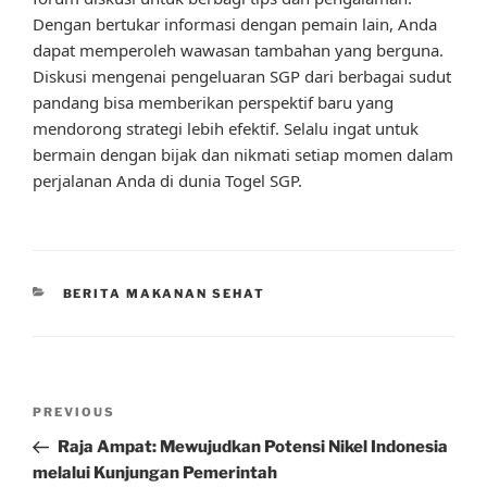
Dengan bertukar informasi dengan pemain lain, Anda
dapat memperoleh wawasan tambahan yang berguna.
Diskusi mengenai pengeluaran SGP dari berbagai sudut
pandang bisa memberikan perspektif baru yang
mendorong strategi lebih efektif. Selalu ingat untuk
bermain dengan bijak dan nikmati setiap momen dalam
perjalanan Anda di dunia Togel SGP.
CATEGORIES
BERITA MAKANAN SEHAT
Post
Previous
PREVIOUS
navigation
Post
Raja Ampat: Mewujudkan Potensi Nikel Indonesia
melalui Kunjungan Pemerintah