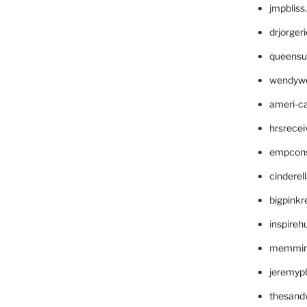
jmpblis
drjorger
queensu
wendyw
ameri-
hrsrece
empcon
cinderel
bigpinkr
inspireh
memming
jeremyp
thesand