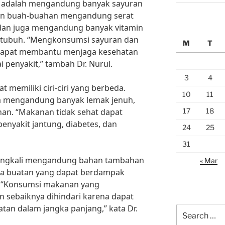
at adalah mengandung banyak sayuran
an buah-buahan mengandung serat
dan juga mengandung banyak vitamin
 tubuh. “Mengkonsumsi sayuran dan
M
T
 dapat membantu menjaga kesehatan
penyakit,” tambah Dr. Nurul.
3
4
at memiliki ciri-ciri yang berbeda.
10
11
a mengandung banyak lemak jenuh,
17
18
han. “Makanan tidak sehat dapat
enyakit jantung, diabetes, dan
24
25
31
ringkali mengandung bahan tambahan
« Mar
na buatan yang dapat berdampak
. “Konsumsi makanan yang
sebaiknya dihindari karena dapat
an dalam jangka panjang,” kata Dr.
Search
for: