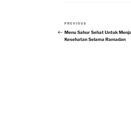
Post
Previous
PREVIOUS
navigation
Post
Menu Sahur Sehat Untuk Menj
Kesehatan Selama Ramadan