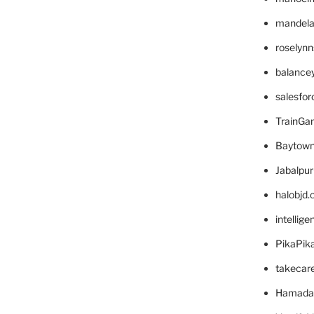
mandelae
roselyn
balance
salesfo
TrainG
Baytown
Jabalpu
halobjd
intellig
PikaPik
takecar
Hamada