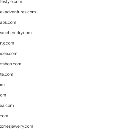
ifestyle.com
eekadventures.com
labs.com
leanchemdry.com
ing.com
acee.com
ntshop.com
te.com
om
com
ea.com
.com
torresjewelry.com