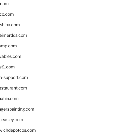
s.com
ico.com
shipa.com
eimerdds.com
camp.com
ivables.com
st1.com
la-support.com
estaurant.com
uahin.com
erspainting.com
beasley.com
wichdepotcos.com