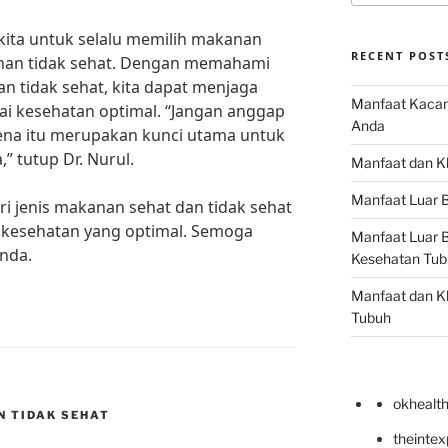
 kita untuk selalu memilih makanan
RECENT POST
nan tidak sehat. Dengan memahami
dan tidak sehat, kita dapat menjaga
Manfaat Kacan
i kesehatan optimal. “Jangan anggap
Anda
ena itu merupakan kunci utama untuk
” tutup Dr. Nurul.
Manfaat dan Kh
Manfaat Luar B
ciri jenis makanan sehat dan tidak sehat
n kesehatan yang optimal. Semoga
Manfaat Luar B
Anda.
Kesehatan Tub
Manfaat dan Kh
Tubuh
okhealt
N TIDAK SEHAT
theinte