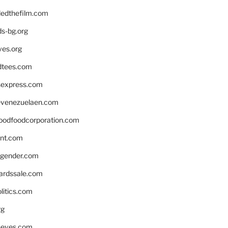
edthefilm.com
ds-bg.org
ves.org
tees.com
rsexpress.com
venezuelaen.com
oodfoodcorporation.com
nnt.com
gender.com
ardssale.com
litics.com
rg
neves.com