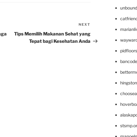
unbound
catfrien
NEXT
Next
marianli
Post
aga
Tips Memilih Makanan Sehat yang
wayward
Tepat bagi Kesehatan Anda
pidfloo
bancode
betterm
hingsto
choosea
hoverbo
alaskapo
stsmp.o
manoel