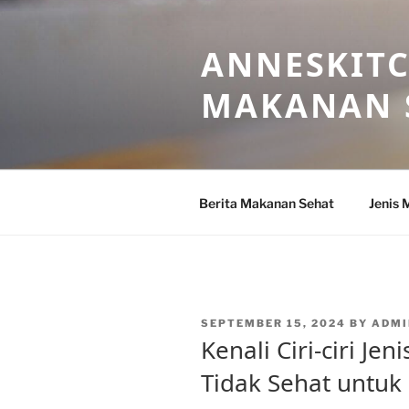
Skip
to
ANNESKITC
content
MAKANAN 
Berita Makanan Sehat
Jenis 
POSTED
SEPTEMBER 15, 2024
BY
ADMI
ON
Kenali Ciri-ciri J
Tidak Sehat untuk