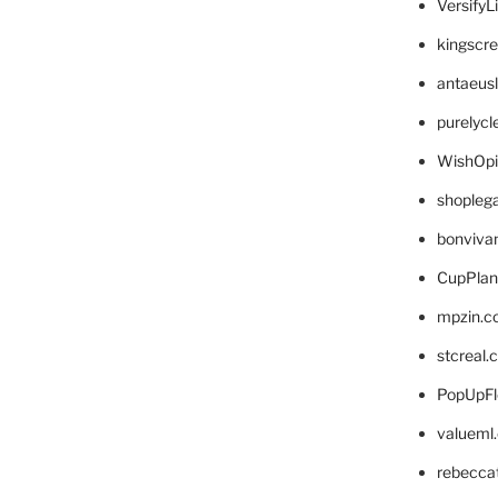
VersifyL
kingscr
antaeus
purelyc
WishOp
shopleg
bonviva
CupPlan
mpzin.c
stcreal.
PopUpFl
valueml
rebecca