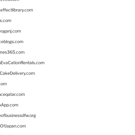
ffectlibrary.com
ns.com
yoganj.com
rceblogs.com
ames365.com
EvaCationRentals.com
rCakeDelivery.com
.com
enceqatar.com
aApp.com
eofbusinessdfw.org
OfJapan.com