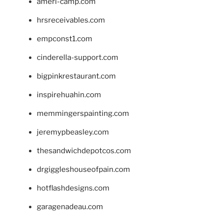
ameri-camp.com
hrsreceivables.com
empconst1.com
cinderella-support.com
bigpinkrestaurant.com
inspirehuahin.com
memmingerspainting.com
jeremypbeasley.com
thesandwichdepotcos.com
drgiggleshouseofpain.com
hotflashdesigns.com
garagenadeau.com