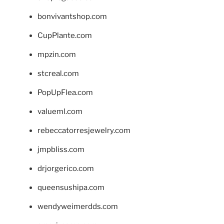
bonvivantshop.com
CupPlante.com
mpzin.com
stcreal.com
PopUpFlea.com
valueml.com
rebeccatorresjewelry.com
jmpbliss.com
drjorgerico.com
queensushipa.com
wendyweimerdds.com