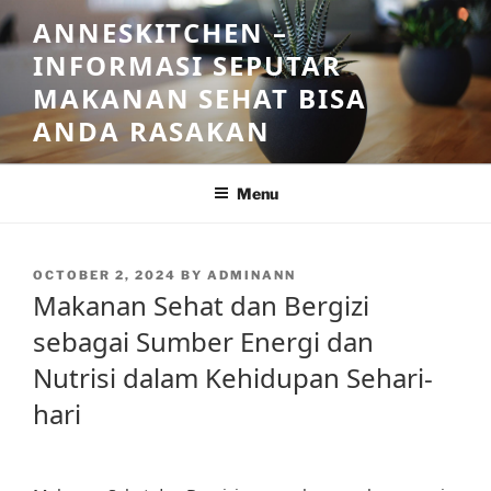
Skip
ANNESKITCHEN –
to
INFORMASI SEPUTAR
content
MAKANAN SEHAT BISA
ANDA RASAKAN
Menu
POSTED
OCTOBER 2, 2024
BY
ADMINANN
ON
Makanan Sehat dan Bergizi
sebagai Sumber Energi dan
Nutrisi dalam Kehidupan Sehari-
hari