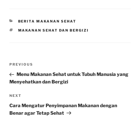
CATEGORIES
BERITA MAKANAN SEHAT
TAGS
MAKANAN SEHAT DAN BERGIZI
Post
Previous
PREVIOUS
navigation
Post
Menu Makanan Sehat untuk Tubuh Manusia yang
Menyehatkan dan Bergizi
Next
NEXT
Post
Cara Mengatur Penyimpanan Makanan dengan
Benar agar Tetap Sehat