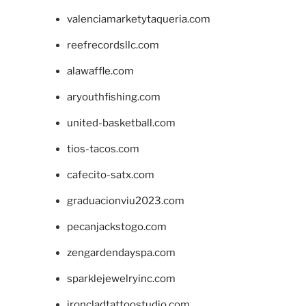
valenciamarketytaqueria.com
reefrecordsllc.com
alawaffle.com
aryouthfishing.com
united-basketball.com
tios-tacos.com
cafecito-satx.com
graduacionviu2023.com
pecanjackstogo.com
zengardendayspa.com
sparklejewelryinc.com
ironcladtattoostudio.com