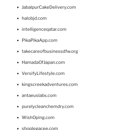
JabalpurCakeDelivery.com
halobjd.com
intelligenceqatar.com
PikaPikaApp.com
takecareofbusinessdfw.org
HamadaOfJapan.com
VersifyLifestyle.com
kingscreekadventures.com
antaeuslabs.com
purelycleanchemdry.com
WishOping.com
shoplegacee.com