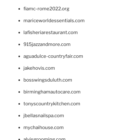
fiamc-rome2022.org
mariceworldessentials.com
lafisheriarestaurant.com
915jazzandmore.com
aguadulce-countryfair.com
jakehovis.com
bosswingsduluth.com
birminghamautocare.com
tonyscountrykitchen.com
jbellasnailspa.com
mychaihouse.com
alvisgrooming.com