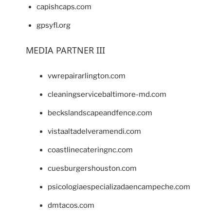
capishcaps.com
gpsyfl.org
MEDIA PARTNER III
vwrepairarlington.com
cleaningservicebaltimore-md.com
beckslandscapeandfence.com
vistaaltadelveramendi.com
coastlinecateringnc.com
cuesburgershouston.com
psicologiaespecializadaencampeche.com
dmtacos.com