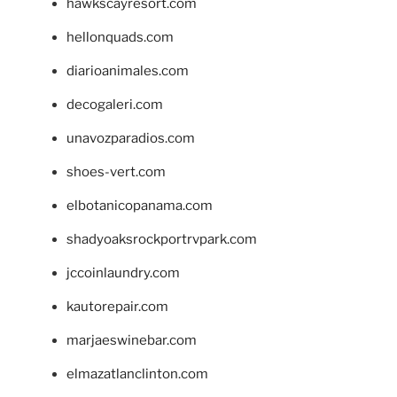
hawkscayresort.com
hellonquads.com
diarioanimales.com
decogaleri.com
unavozparadios.com
shoes-vert.com
elbotanicopanama.com
shadyoaksrockportrvpark.com
jccoinlaundry.com
kautorepair.com
marjaeswinebar.com
elmazatlanclinton.com