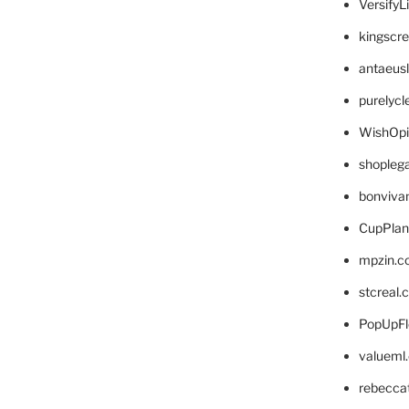
VersifyL
kingscr
antaeus
purelyc
WishOp
shopleg
bonviva
CupPlan
mpzin.c
stcreal.
PopUpFl
valueml
rebecca