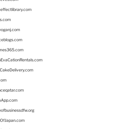
ffectlibrary.com
ns.com
yoganj.com
rceblogs.com
ames365.com
EvaCationRentals.com
rCakeDelivery.com
.com
enceqatar.com
aApp.com
eofbusinessdfw.org
OfJapan.com