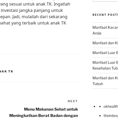
ng sesuai untuk anak TK. Ingatlah
investasi jangka panjang untuk
RECENT POST
epan. Jadi, mulailah dari sekarang
hat yang terbaik untuk anak TK
Manfaat Kacan
Anda
Manfaat dan Kh
Manfaat Luar B
Manfaat Luar B
Kesehatan Tub
NAK TK
Manfaat dan Kh
Tubuh
NEXT
Next
okhealt
Post
Menu Makanan Sehat untuk
Meningkatkan Berat Badan dengan
theinte