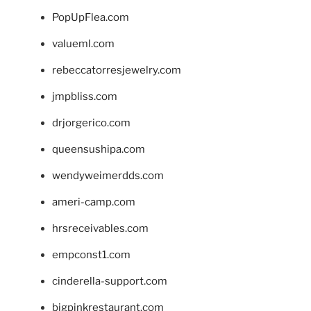
PopUpFlea.com
valueml.com
rebeccatorresjewelry.com
jmpbliss.com
drjorgerico.com
queensushipa.com
wendyweimerdds.com
ameri-camp.com
hrsreceivables.com
empconst1.com
cinderella-support.com
bigpinkrestaurant.com