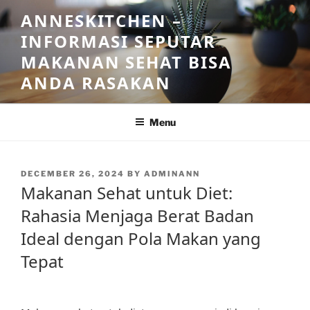
Skip
ANNESKITCHEN –
to
INFORMASI SEPUTAR
content
MAKANAN SEHAT BISA
ANDA RASAKAN
Menu
POSTED
DECEMBER 26, 2024
BY
ADMINANN
ON
Makanan Sehat untuk Diet:
Rahasia Menjaga Berat Badan
Ideal dengan Pola Makan yang
Tepat