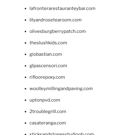
lafronterarestauranteybar.com
lilyandrosetearoom.com
olivesburgberrypatch.com
theslushkids.com
giobastian.com
glpascensori.com
rifloorepoxy.com
woolleymillingandpaving.com
uptonpvd.com
2troublegrill.com
casateranga.com
sticksandstonesstudiooh.com