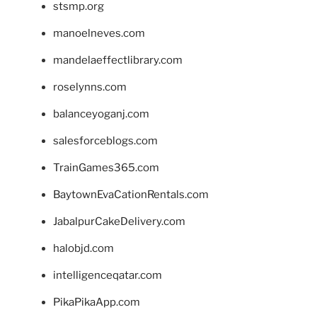
stsmp.org
manoelneves.com
mandelaeffectlibrary.com
roselynns.com
balanceyoganj.com
salesforceblogs.com
TrainGames365.com
BaytownEvaCationRentals.com
JabalpurCakeDelivery.com
halobjd.com
intelligenceqatar.com
PikaPikaApp.com