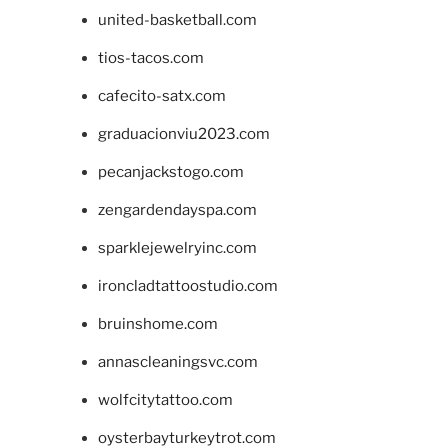
united-basketball.com
tios-tacos.com
cafecito-satx.com
graduacionviu2023.com
pecanjackstogo.com
zengardendayspa.com
sparklejewelryinc.com
ironcladtattoostudio.com
bruinshome.com
annascleaningsvc.com
wolfcitytattoo.com
oysterbayturkeytrot.com