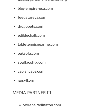
bbq-empire-usa.com
feedstoreva.com
drogopets.com
ediblechalk.com
tabletennisnearme.com
oaksofa.com
soultacohtx.com
capishcaps.com
gpsyfl.org
MEDIA PARTNER III
vwrepairarlington.com