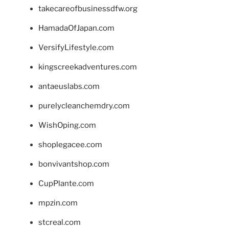
takecareofbusinessdfw.org
HamadaOfJapan.com
VersifyLifestyle.com
kingscreekadventures.com
antaeuslabs.com
purelycleanchemdry.com
WishOping.com
shoplegacee.com
bonvivantshop.com
CupPlante.com
mpzin.com
stcreal.com