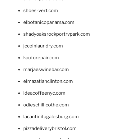
shoes-vert.com
elbotanicopanama.com
shadyoaksrockportrvpark.com
jccoinlaundry.com
kautorepair.com
marjaeswinebar.com
elmazatlanclinton.com
ideacoffeenyc.com
odieschillicothe.com
lacantinitagalesburg.com
pizzadeliverybristol.com