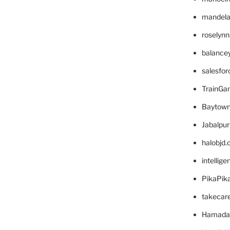
mandelae
roselyn
balance
salesfo
TrainG
Baytown
Jabalpu
halobjd
intellig
PikaPik
takecar
Hamada