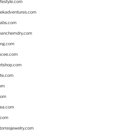
ifestyle.com
eekadventures.com
labs.com
leanchemdry.com
ing.com
acee.com
ntshop.com
te.com
om
com
ea.com
.com
torresjewelry.com