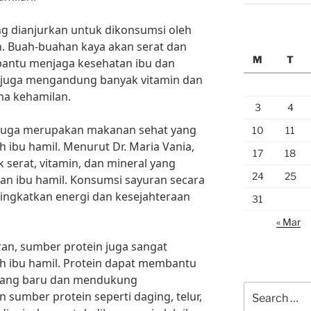
g dianjurkan untuk dikonsumsi oleh
n. Buah-buahan kaya akan serat dan
M
T
antu menjaga kesehatan ibu dan
an juga mengandung banyak vitamin dan
ma kehamilan.
3
4
 juga merupakan makanan sehat yang
10
11
 ibu hamil. Menurut Dr. Maria Vania,
17
18
serat, vitamin, dan mineral yang
24
25
an ibu hamil. Konsumsi sayuran secara
ngkatkan energi dan kesejahteraan
31
« Mar
an, sumber protein juga sangat
h ibu hamil. Protein dapat membantu
yang baru dan mendukung
Search
sumber protein seperti daging, telur,
for: