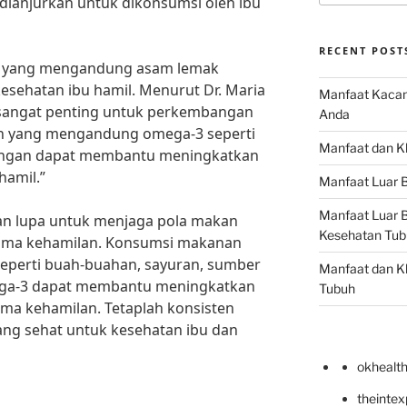
dianjurkan untuk dikonsumsi oleh ibu
RECENT POST
an yang mengandung asam lemak
esehatan ibu hamil. Menurut Dr. Maria
Manfaat Kacan
 sangat penting untuk perkembangan
Anda
an yang mengandung omega-3 seperti
Manfaat dan Kh
angan dapat membantu meningkatkan
hamil.”
Manfaat Luar B
Manfaat Luar B
ngan lupa untuk menjaga pola makan
Kesehatan Tub
lama kehamilan. Konsumsi makanan
 seperti buah-buahan, sayuran, sumber
Manfaat dan Kh
ega-3 dapat membantu meningkatkan
Tubuh
ama kehamilan. Tetaplah konsisten
ng sehat untuk kesehatan ibu dan
okhealt
theinte