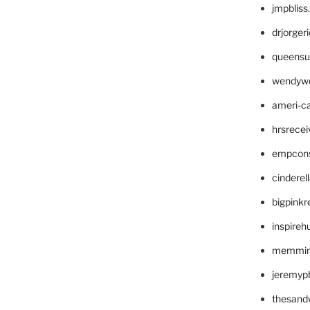
jmpblis
drjorger
queensu
wendyw
ameri-
hrsrece
empcon
cinderel
bigpinkr
inspireh
memming
jeremyp
thesand