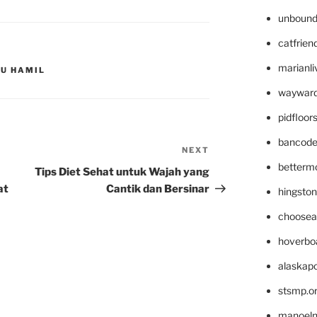
unbound
catfrien
marianli
BU HAMIL
wayward
pidfloo
bancode
NEXT
Next
betterm
Post
Tips Diet Sehat untuk Wajah yang
at
Cantik dan Bersinar
hingsto
choosea
hoverbo
alaskapo
stsmp.o
manoel