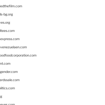
edthefilm.com
ds-bg.org
ves.org
tees.com
rsexpress.com
venezuelaen.com
oodfoodcorporation.com
nnt.com
gender.com
ardssale.com
litics.com
rg
neves.com