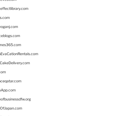
ffectlibrary.com
ns.com
yoganj.com
rceblogs.com
ames365.com
EvaCationRentals.com
rCakeDelivery.com
.com
enceqatar.com
aApp.com
eofbusinessdfw.org
OfJapan.com