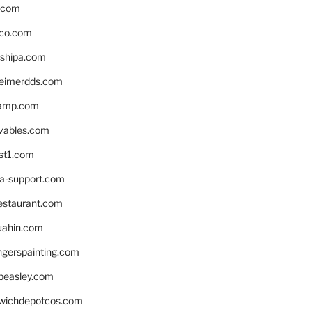
s.com
ico.com
shipa.com
eimerdds.com
camp.com
ivables.com
st1.com
la-support.com
estaurant.com
uahin.com
erspainting.com
beasley.com
wichdepotcos.com