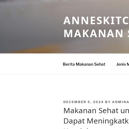
Skip
to
ANNESKITC
content
MAKANAN 
Berita Makanan Sehat
Jenis 
POSTED
DECEMBER 5, 2024
BY
ADMIN
ON
Makanan Sehat un
Dapat Meningkatk