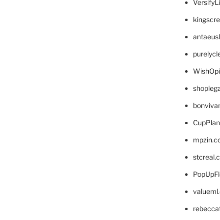
VersifyL
kingscr
antaeus
purelyc
WishOp
shopleg
bonviva
CupPlan
mpzin.c
stcreal.
PopUpFl
valueml
rebecca