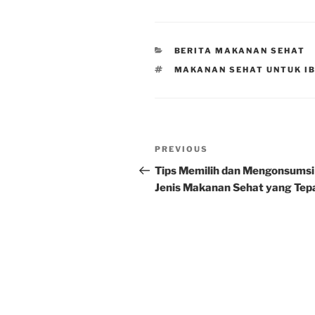
CATEGORIES
BERITA MAKANAN SEHAT
TAGS
MAKANAN SEHAT UNTUK I
Post
Previous
PREVIOUS
navigation
Post
Tips Memilih dan Mengonsumsi
Jenis Makanan Sehat yang Tep