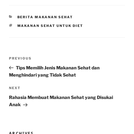
CATEGORIES
BERITA MAKANAN SEHAT
TAGS
MAKANAN SEHAT UNTUK DIET
Post
Previous
PREVIOUS
navigation
Post
Tips Memilih Jenis Makanan Sehat dan
Menghindari yang Tidak Sehat
Next
NEXT
Post
Rahasia Membuat Makanan Sehat yang Disukai
Anak
ARCHIVES