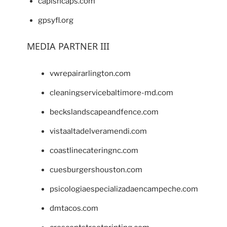
capishcaps.com
gpsyfl.org
MEDIA PARTNER III
vwrepairarlington.com
cleaningservicebaltimore-md.com
beckslandscapeandfence.com
vistaaltadelveramendi.com
coastlinecateringnc.com
cuesburgershouston.com
psicologiaespecializadaencampeche.com
dmtacos.com