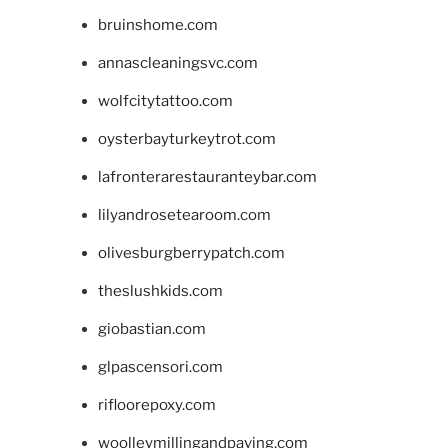
bruinshome.com
annascleaningsvc.com
wolfcitytattoo.com
oysterbayturkeytrot.com
lafronterarestauranteybar.com
lilyandrosetearoom.com
olivesburgberrypatch.com
theslushkids.com
giobastian.com
glpascensori.com
rifloorepoxy.com
woolleymillingandpaving.com