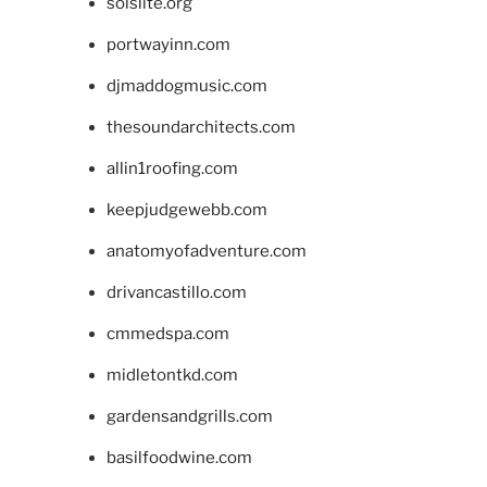
solslite.org
portwayinn.com
djmaddogmusic.com
thesoundarchitects.com
allin1roofing.com
keepjudgewebb.com
anatomyofadventure.com
drivancastillo.com
cmmedspa.com
midletontkd.com
gardensandgrills.com
basilfoodwine.com