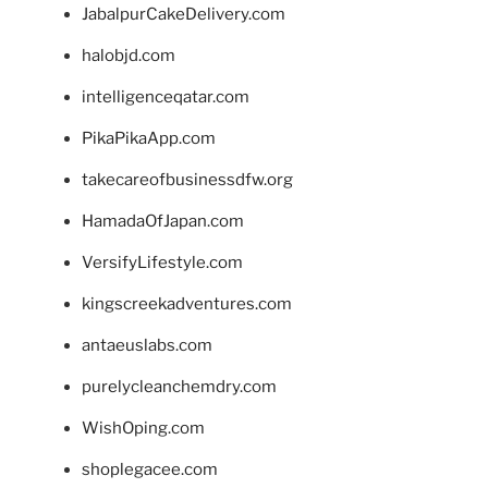
JabalpurCakeDelivery.com
halobjd.com
intelligenceqatar.com
PikaPikaApp.com
takecareofbusinessdfw.org
HamadaOfJapan.com
VersifyLifestyle.com
kingscreekadventures.com
antaeuslabs.com
purelycleanchemdry.com
WishOping.com
shoplegacee.com