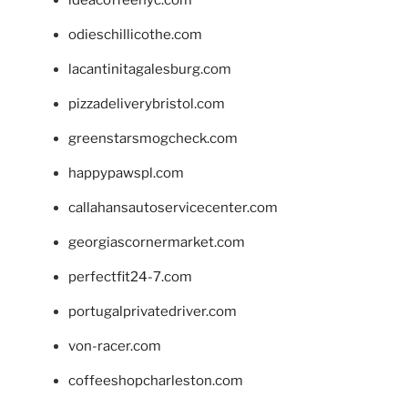
ideacoffeenyc.com
odieschillicothe.com
lacantinitagalesburg.com
pizzadeliverybristol.com
greenstarsmogcheck.com
happypawspl.com
callahansautoservicecenter.com
georgiascornermarket.com
perfectfit24-7.com
portugalprivatedriver.com
von-racer.com
coffeeshopcharleston.com