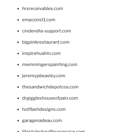
hrsreceivables.com
empconst1.com
cinderella-support.com
bigpinkrestaurant.com
inspirehuahin.com
memmingerspainting.com
jeremypbeasley.com
thesandwichdepotcos.com
drgiggleshouseofpain.com
hotflashdesigns.com
garagenadeau.com
lifestylechauffeurservice.com