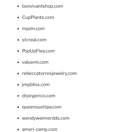
bonvivantshop.com
CupPlante.com
mpzin.com
stcreal.com
PopUpFlea.com
valueml.com
rebeccatorresjewelry.com
jmpbliss.com
drjorgerico.com
queensushipa.com
wendyweimerdds.com
ameri-camp.com