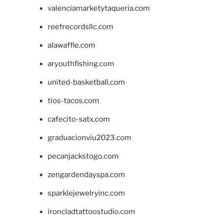
valenciamarketytaqueria.com
reefrecordsllc.com
alawaffle.com
aryouthfishing.com
united-basketball.com
tios-tacos.com
cafecito-satx.com
graduacionviu2023.com
pecanjackstogo.com
zengardendayspa.com
sparklejewelryinc.com
ironcladtattoostudio.com