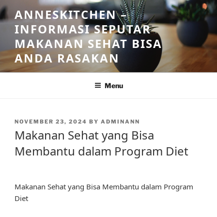
Skip
ANNESKITCHEN –
to
INFORMASI SEPUTAR
content
MAKANAN SEHAT BISA
ANDA RASAKAN
Menu
POSTED
NOVEMBER 23, 2024
BY
ADMINANN
ON
Makanan Sehat yang Bisa
Membantu dalam Program Diet
Makanan Sehat yang Bisa Membantu dalam Program
Diet