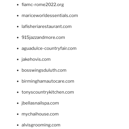
fiamc-rome2022.org
mariceworldessentials.com
lafisheriarestaurant.com
915jazzandmore.com
aguadulce-countryfair.com
jakehovis.com
bosswingsduluth.com
birminghamautocare.com
tonyscountrykitchen.com
jbellasnailspa.com
mychaihouse.com
alvisgrooming.com