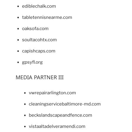
ediblechalk.com
tabletennisnearme.com
oaksofa.com
soultacohtx.com
capishcaps.com
gpsyfl.org
MEDIA PARTNER III
vwrepairarlington.com
cleaningservicebaltimore-md.com
beckslandscapeandfence.com
vistaaltadelveramendi.com