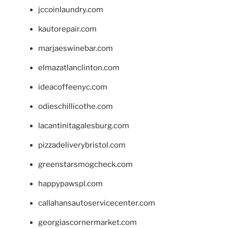
jccoinlaundry.com
kautorepair.com
marjaeswinebar.com
elmazatlanclinton.com
ideacoffeenyc.com
odieschillicothe.com
lacantinitagalesburg.com
pizzadeliverybristol.com
greenstarsmogcheck.com
happypawspl.com
callahansautoservicecenter.com
georgiascornermarket.com