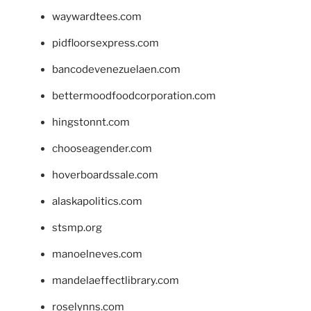
waywardtees.com
pidfloorsexpress.com
bancodevenezuelaen.com
bettermoodfoodcorporation.com
hingstonnt.com
chooseagender.com
hoverboardssale.com
alaskapolitics.com
stsmp.org
manoelneves.com
mandelaeffectlibrary.com
roselynns.com