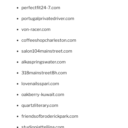
perfectfit24-7.com
portugalprivatedriver.com
von-racer.com
coffeeshopcharleston.com
salon104mainstreet.com
alkaspringswater.com
318mainstreet8h.com
lovenailsspari.com
oakberry-kuwait.com
quartzliterary.com
friendsofbroderickpark.com
studiopiattellina.com