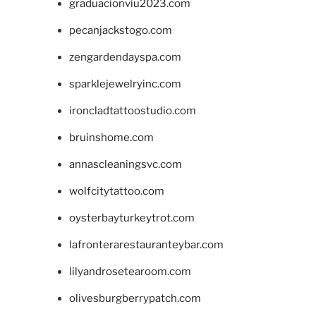
graduacionviu2023.com
pecanjackstogo.com
zengardendayspa.com
sparklejewelryinc.com
ironcladtattoostudio.com
bruinshome.com
annascleaningsvc.com
wolfcitytattoo.com
oysterbayturkeytrot.com
lafronterarestauranteybar.com
lilyandrosetearoom.com
olivesburgberrypatch.com