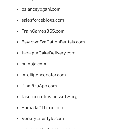
balanceyoganj.com
salesforceblogs.com
TrainGames365.com
BaytownEvaCationRentals.com
JabalpurCakeDelivery.com
halobjd.com
intelligenceqatar.com
PikaPikaApp.com
takecareofbusinessdfw.org
HamadaOfJapan.com
VersifyLifestyle.com