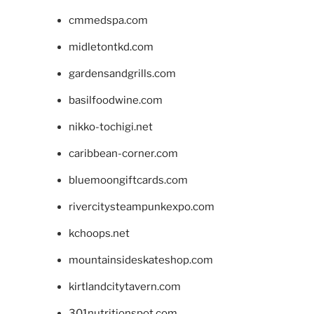
cmmedspa.com
midletontkd.com
gardensandgrills.com
basilfoodwine.com
nikko-tochigi.net
caribbean-corner.com
bluemoongiftcards.com
rivercitysteampunkexpo.com
kchoops.net
mountainsideskateshop.com
kirtlandcitytavern.com
301nutritionspot.com