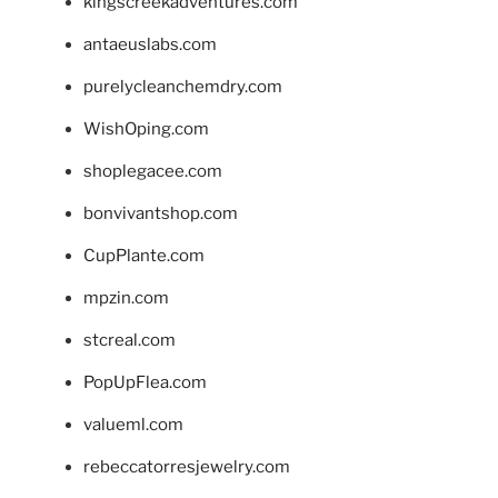
kingscreekadventures.com
antaeuslabs.com
purelycleanchemdry.com
WishOping.com
shoplegacee.com
bonvivantshop.com
CupPlante.com
mpzin.com
stcreal.com
PopUpFlea.com
valueml.com
rebeccatorresjewelry.com