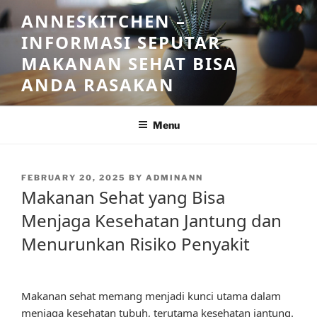
Skip
ANNESKITCHEN –
to
INFORMASI SEPUTAR
content
MAKANAN SEHAT BISA
ANDA RASAKAN
Menu
POSTED
FEBRUARY 20, 2025
BY
ADMINANN
ON
Makanan Sehat yang Bisa
Menjaga Kesehatan Jantung dan
Menurunkan Risiko Penyakit
Makanan sehat memang menjadi kunci utama dalam
menjaga kesehatan tubuh, terutama kesehatan jantung.