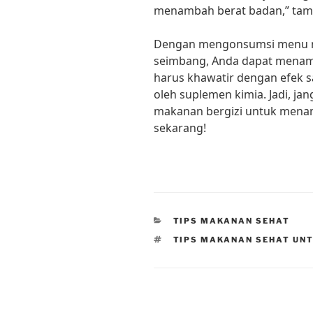
menambah berat badan,” tamb
Dengan mengonsumsi menu ma
seimbang, Anda dapat menamb
harus khawatir dengan efek 
oleh suplemen kimia. Jadi, j
makanan bergizi untuk menam
sekarang!
CATEGORIES
TIPS MAKANAN SEHAT
TAGS
TIPS MAKANAN SEHAT UN