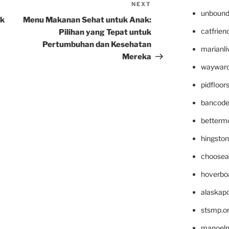
NEXT
Next
unbound
Post
uk
Menu Makanan Sehat untuk Anak:
catfrien
Pilihan yang Tepat untuk
Pertumbuhan dan Kesehatan
marianli
Mereka
wayward
pidfloo
bancode
betterm
hingsto
choosea
hoverbo
alaskapo
stsmp.o
manoel