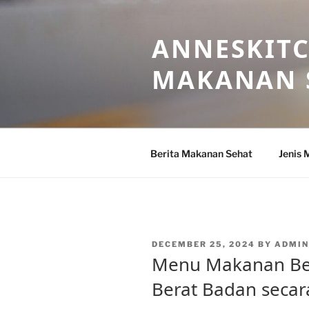
Skip
to
ANNESKITC
content
MAKANAN 
Berita Makanan Sehat
Jenis 
POSTED
DECEMBER 25, 2024
BY
ADMI
ON
Menu Makanan Be
Berat Badan secar