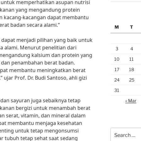
untuk memperhatikan asupan nutrisi
kanan yang mengandung protein
, dan kacang-kacangan dapat membantu
at badan secara alami.”
M
T
a dapat menjadi pilihan yang baik untuk
alami. Menurut penelitian dari
3
4
su mengandung kalsium dan protein yang
10
11
t dan penambahan berat badan.
17
18
dapat membantu meningkatkan berat
ujar Prof. Dr. Budi Santoso, ahli gizi
24
25
31
 dan sayuran juga sebaiknya tetap
« Mar
kanan bergizi untuk menambah berat
n serat, vitamin, dan mineral dalam
pat membantu menjaga kesehatan
Penting untuk tetap mengonsumsi
Search
r tubuh tetap sehat saat sedang
for: