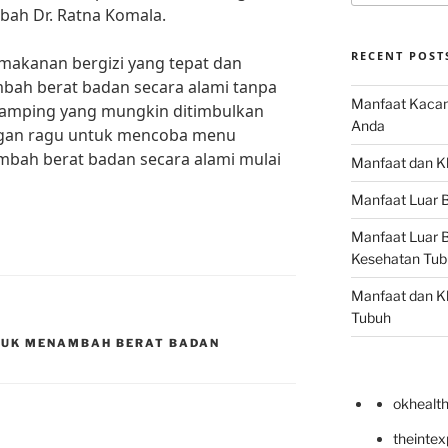
ah Dr. Ratna Komala.
RECENT POST
kanan bergizi yang tepat dan
ah berat badan secara alami tanpa
Manfaat Kacan
samping yang mungkin ditimbulkan
Anda
angan ragu untuk mencoba menu
bah berat badan secara alami mulai
Manfaat dan Kh
Manfaat Luar B
Manfaat Luar B
Kesehatan Tub
Manfaat dan Kh
Tubuh
TUK MENAMBAH BERAT BADAN
okhealt
theinte