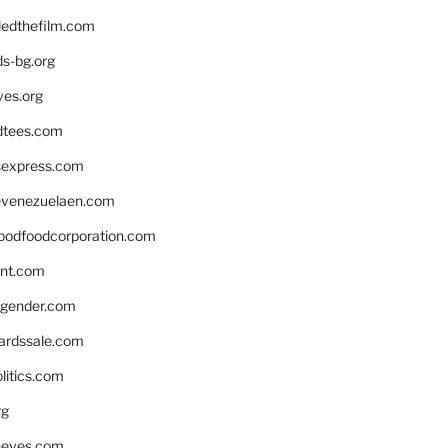
edthefilm.com
ds-bg.org
ves.org
tees.com
rsexpress.com
venezuelaen.com
oodfoodcorporation.com
nnt.com
gender.com
ardssale.com
litics.com
rg
neves.com