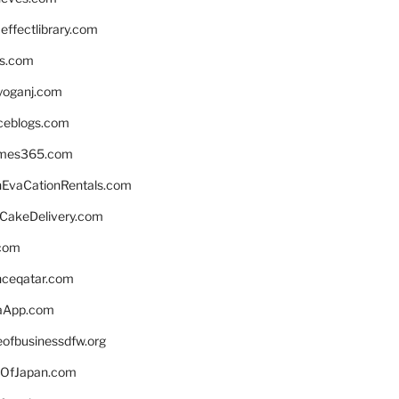
ffectlibrary.com
ns.com
yoganj.com
rceblogs.com
ames365.com
EvaCationRentals.com
rCakeDelivery.com
.com
enceqatar.com
aApp.com
eofbusinessdfw.org
OfJapan.com