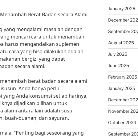
January 2026
 Menambah Berat Badan secara Alami
December 20
ang yang mengalami masalah dengan
September 20
 yang mencari cara untuk menambah
August 2025
npa harus mengandalkan suplemen
atu cara yang bisa dilakukan adalah
July 2025
akanan bergizi yang dapat
June 2025
dan secara alami.
February 2025
 menambah berat badan secara alami
disusun. Anda hanya perlu
January 2025
 yang Anda konsumsi setiap harinya.
December 20
nya dijadikan pilihan untuk
alami antara lain adalah susu,
November 20
an, buah-buahan, dan sayuran.
October 2024
Komala, “Penting bagi seseorang yang
September 20