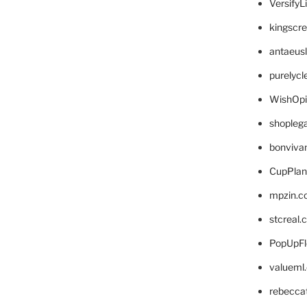
VersifyL
kingscr
antaeus
purelyc
WishOp
shopleg
bonviva
CupPlan
mpzin.c
stcreal.
PopUpFl
valueml
rebecca