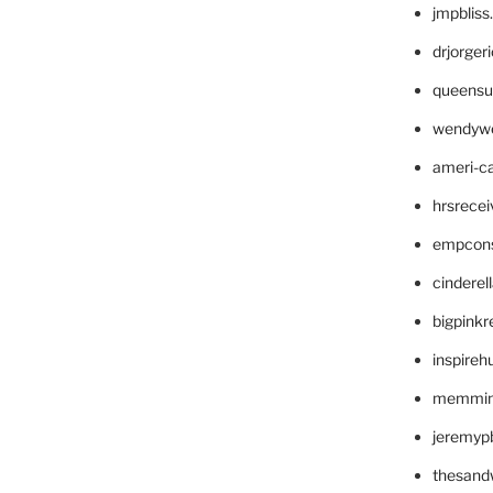
jmpblis
drjorger
queensu
wendyw
ameri-
hrsrece
empcon
cinderel
bigpinkr
inspireh
memming
jeremyp
thesand