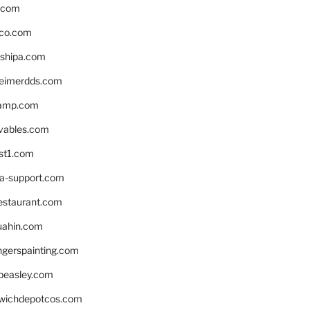
s.com
ico.com
shipa.com
eimerdds.com
camp.com
ivables.com
st1.com
la-support.com
estaurant.com
uahin.com
erspainting.com
beasley.com
wichdepotcos.com