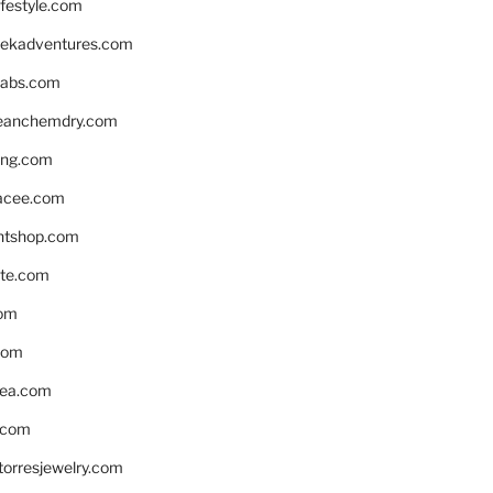
ifestyle.com
eekadventures.com
labs.com
leanchemdry.com
ing.com
acee.com
ntshop.com
te.com
om
com
ea.com
.com
torresjewelry.com