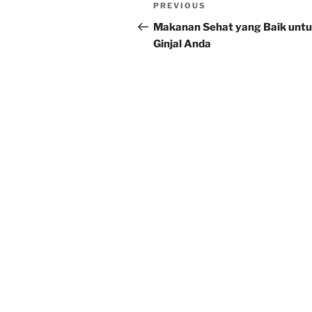
Post
Previous
PREVIOUS
navigation
Post
Makanan Sehat yang Baik unt
Ginjal Anda