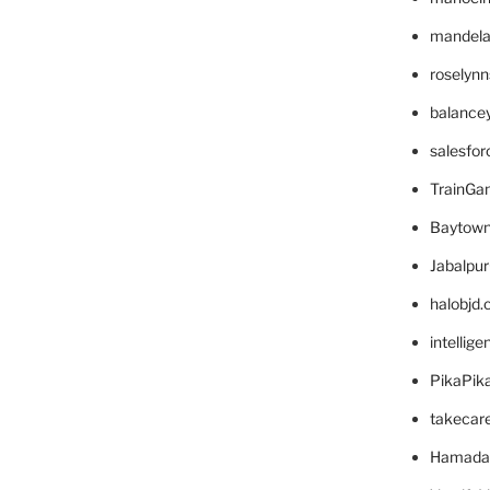
mandelae
roselyn
balance
salesfo
TrainG
Baytown
Jabalpu
halobjd
intellig
PikaPik
takecar
Hamada