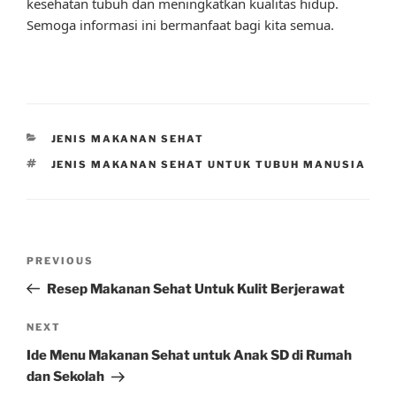
kesehatan tubuh dan meningkatkan kualitas hidup.
Semoga informasi ini bermanfaat bagi kita semua.
CATEGORIES
JENIS MAKANAN SEHAT
TAGS
JENIS MAKANAN SEHAT UNTUK TUBUH MANUSIA
Post
Previous
PREVIOUS
navigation
Post
Resep Makanan Sehat Untuk Kulit Berjerawat
Next
NEXT
Post
Ide Menu Makanan Sehat untuk Anak SD di Rumah
dan Sekolah