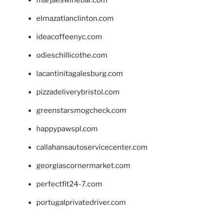
marjaeswinebar.com
elmazatlanclinton.com
ideacoffeenyc.com
odieschillicothe.com
lacantinitagalesburg.com
pizzadeliverybristol.com
greenstarsmogcheck.com
happypawspl.com
callahansautoservicecenter.com
georgiascornermarket.com
perfectfit24-7.com
portugalprivatedriver.com