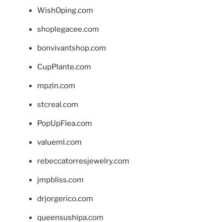
WishOping.com
shoplegacee.com
bonvivantshop.com
CupPlante.com
mpzin.com
stcreal.com
PopUpFlea.com
valueml.com
rebeccatorresjewelry.com
jmpbliss.com
drjorgerico.com
queensushipa.com