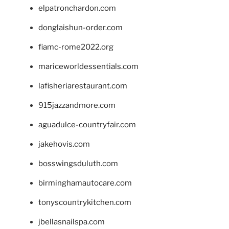
elpatronchardon.com
donglaishun-order.com
fiamc-rome2022.org
mariceworldessentials.com
lafisheriarestaurant.com
915jazzandmore.com
aguadulce-countryfair.com
jakehovis.com
bosswingsduluth.com
birminghamautocare.com
tonyscountrykitchen.com
jbellasnailspa.com