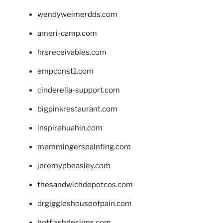
wendyweimerdds.com
ameri-camp.com
hrsreceivables.com
empconst1.com
cinderella-support.com
bigpinkrestaurant.com
inspirehuahin.com
memmingerspainting.com
jeremypbeasley.com
thesandwichdepotcos.com
drgiggleshouseofpain.com
hotflashdesigns.com