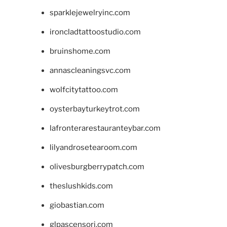
sparklejewelryinc.com
ironcladtattoostudio.com
bruinshome.com
annascleaningsvc.com
wolfcitytattoo.com
oysterbayturkeytrot.com
lafronterarestauranteybar.com
lilyandrosetearoom.com
olivesburgberrypatch.com
theslushkids.com
giobastian.com
glpascensori.com