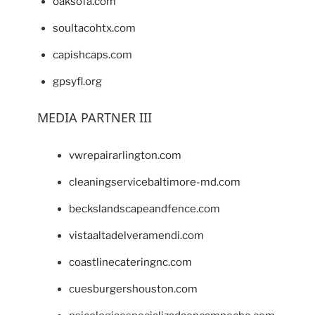
oaksofa.com
soultacohtx.com
capishcaps.com
gpsyfl.org
MEDIA PARTNER III
vwrepairarlington.com
cleaningservicebaltimore-md.com
beckslandscapeandfence.com
vistaaltadelveramendi.com
coastlinecateringnc.com
cuesburgershouston.com