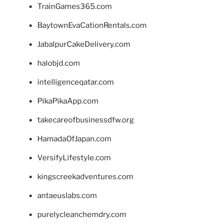
TrainGames365.com
BaytownEvaCationRentals.com
JabalpurCakeDelivery.com
halobjd.com
intelligenceqatar.com
PikaPikaApp.com
takecareofbusinessdfw.org
HamadaOfJapan.com
VersifyLifestyle.com
kingscreekadventures.com
antaeuslabs.com
purelycleanchemdry.com