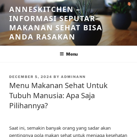
Skip
ANNESKITCHEN –
to
INFORMASI SEPUTAR
content
MAKANAN SEHAT BISA
ANDA RASAKAN
Menu
POSTED
DECEMBER 5, 2024
BY
ADMINANN
ON
Menu Makanan Sehat Untuk
Tubuh Manusia: Apa Saja
Pilihannya?
Saat ini, semakin banyak orang yang sadar akan
pentingnya pola makan sehat untuk menjaga kesehatan