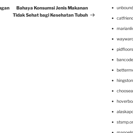
Post
unbound
engan
Bahaya Konsumsi Jenis Makanan
Tidak Sehat bagi Kesehatan Tubuh
catfrien
marianli
wayward
pidfloo
bancode
betterm
hingsto
choosea
hoverbo
alaskapo
stsmp.o
manoel