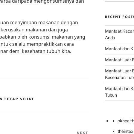
warsa daripada mengonsumsinya dan
RECENT POST
duan menyimpan makanan dengan
ri kerusakan makanan dan juga
Manfaat Kacan
ebabkan oleh konsumsi makanan yang
Anda
a untuk selalu mempraktikkan cara
Manfaat dan Kh
ar demi kesehatan tubuh kita.
Manfaat Luar B
Manfaat Luar B
Kesehatan Tub
Manfaat dan Kh
Tubuh
N TETAP SEHAT
okhealt
theinte
NEXT
Next