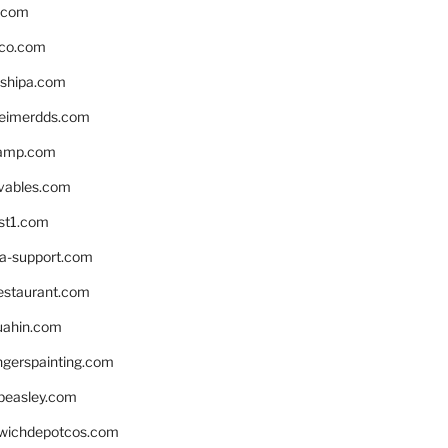
s.com
ico.com
shipa.com
eimerdds.com
camp.com
ivables.com
st1.com
la-support.com
estaurant.com
uahin.com
erspainting.com
beasley.com
wichdepotcos.com