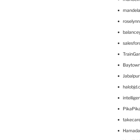
mandelae
roselyn
balance
salesfo
TrainG
Baytown
Jabalpu
halobjd
intellig
PikaPik
takecar
Hamada