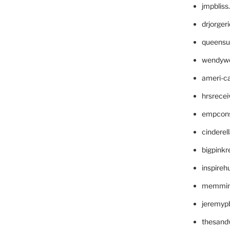
jmpblis
drjorger
queensu
wendyw
ameri-
hrsrece
empcon
cinderel
bigpinkr
inspireh
memming
jeremyp
thesand