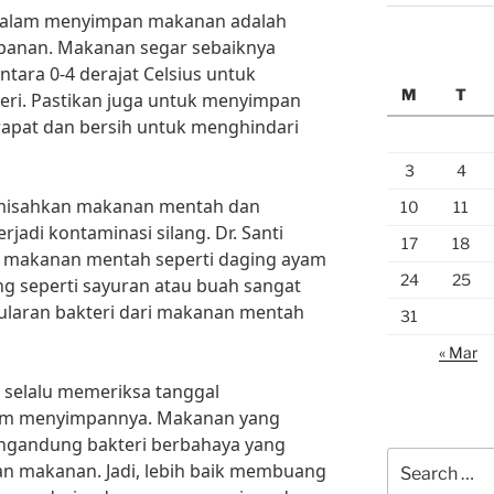
 dalam menyimpan makanan adalah
anan. Makanan segar sebaiknya
tara 0-4 derajat Celsius untuk
M
T
ri. Pastikan juga untuk menyimpan
apat dan bersih untuk menghindari
3
4
memisahkan makanan mentah dan
10
11
jadi kontaminasi silang. Dr. Santi
17
18
makanan mentah seperti daging ayam
24
25
g seperti sayuran atau buah sangat
laran bakteri dari makanan mentah
31
« Mar
uk selalu memeriksa tanggal
um menyimpannya. Makanan yang
ngandung bakteri berbahaya yang
Search
n makanan. Jadi, lebih baik membuang
for: