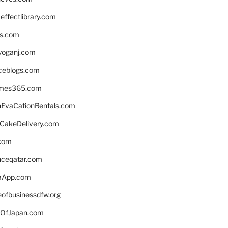
ffectlibrary.com
ns.com
yoganj.com
rceblogs.com
ames365.com
EvaCationRentals.com
rCakeDelivery.com
.com
enceqatar.com
aApp.com
eofbusinessdfw.org
OfJapan.com