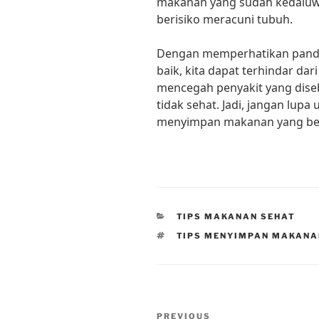
makanan yang sudah kedalu
berisiko meracuni tubuh.
Dengan memperhatikan pan
baik, kita dapat terhindar da
mencegah penyakit yang dis
tidak sehat. Jadi, jangan lup
menyimpan makanan yang ben
CATEGORIES
TIPS MAKANAN SEHAT
TAGS
TIPS MENYIMPAN MAKANA
Post
Previous
PREVIOUS