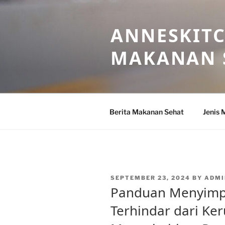
Skip
to
ANNESKITC
content
MAKANAN 
Berita Makanan Sehat
Jenis 
POSTED
SEPTEMBER 23, 2024
BY
ADMI
ON
Panduan Menyimp
Terhindar dari Ke