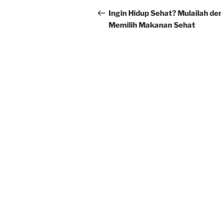
navigation
Post
Ingin Hidup Sehat? Mulailah d
Memilih Makanan Sehat