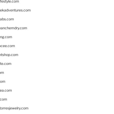
ifestyle.com
eekadventures.com
labs.com
leanchemdry.com
ing.com
acee.com
ntshop.com
te.com
om
com
ea.com
.com
torresjewelry.com