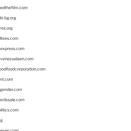
edthefilm.com
ds-bg.org
ves.org
tees.com
rsexpress.com
venezuelaen.com
oodfoodcorporation.com
nnt.com
gender.com
ardssale.com
litics.com
rg
neves.com