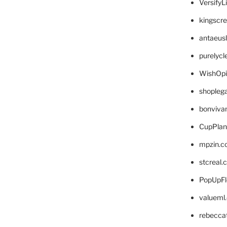
VersifyL
kingscr
antaeus
purelyc
WishOp
shopleg
bonviva
CupPlan
mpzin.c
stcreal.
PopUpFl
valueml
rebecca