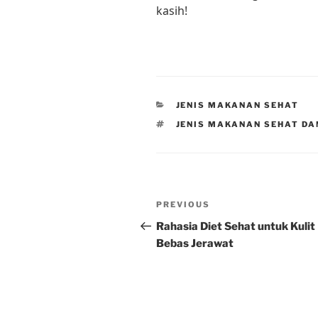
kasih!
CATEGORIES
JENIS MAKANAN SEHAT
TAGS
JENIS MAKANAN SEHAT DA
Post
Previous
PREVIOUS
navigation
Post
Rahasia Diet Sehat untuk Kulit
Bebas Jerawat