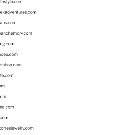
ifestyle.com
eekadventures.com
labs.com
leanchemdry.com
ing.com
acee.com
ntshop.com
te.com
om
com
ea.com
.com
torresjewelry.com