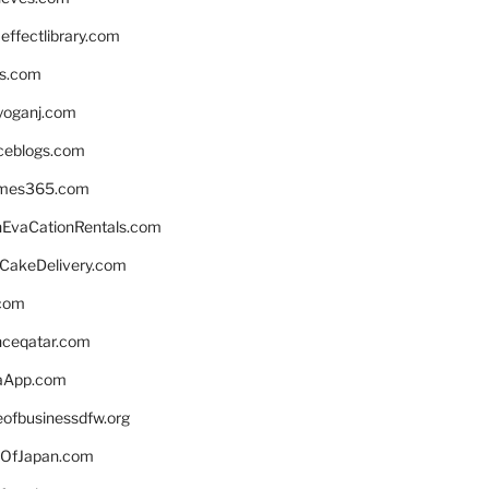
ffectlibrary.com
ns.com
yoganj.com
rceblogs.com
ames365.com
EvaCationRentals.com
rCakeDelivery.com
.com
enceqatar.com
aApp.com
eofbusinessdfw.org
OfJapan.com