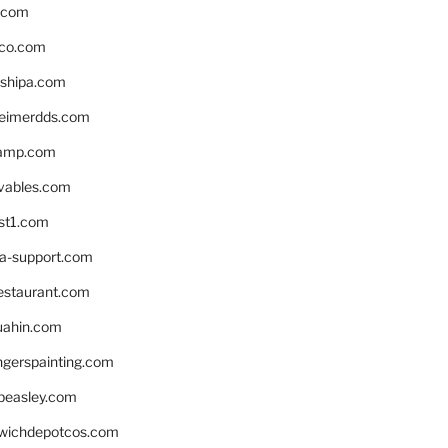
s.com
ico.com
shipa.com
eimerdds.com
camp.com
ivables.com
st1.com
la-support.com
estaurant.com
uahin.com
erspainting.com
beasley.com
wichdepotcos.com