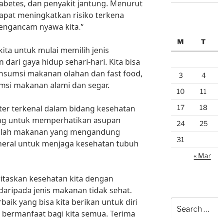
iabetes, dan penyakit jantung. Menurut
apat meningkatkan risiko terkena
mengancam nyawa kita.”
M
T
kita untuk mulai memilih jenis
dari gaya hidup sehari-hari. Kita bisa
sumsi makanan olahan dan fast food,
3
4
msi makanan alami dan segar.
10
11
17
18
ter terkenal dalam bidang kesehatan
ting untuk memperhatikan asupan
24
25
ilihlah makanan yang mengandung
31
ineral untuk menjaga kesehatan tubuh
« Mar
ritaskan kesehatan kita dengan
daripada jenis makanan tidak sehat.
baik yang bisa kita berikan untuk diri
Search
ni bermanfaat bagi kita semua. Terima
for: