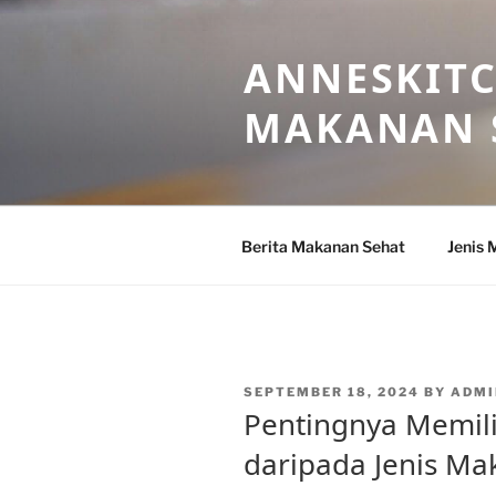
Skip
to
ANNESKITC
content
MAKANAN 
Berita Makanan Sehat
Jenis 
POSTED
SEPTEMBER 18, 2024
BY
ADMI
ON
Pentingnya Memili
daripada Jenis Ma