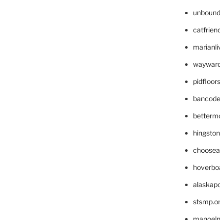
unbound
catfrien
marianli
wayward
pidfloo
bancode
betterm
hingsto
choosea
hoverbo
alaskapo
stsmp.o
manoel