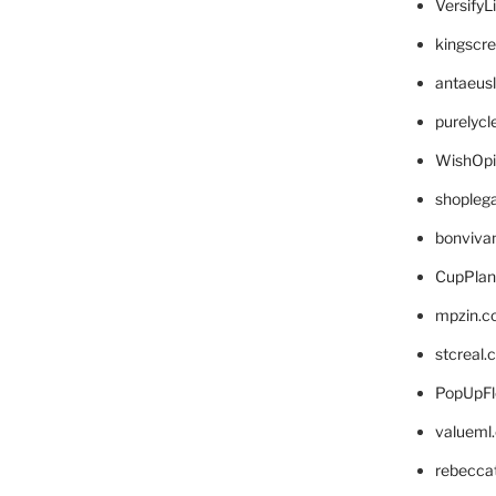
VersifyL
kingscr
antaeus
purelyc
WishOp
shopleg
bonviva
CupPlan
mpzin.c
stcreal.
PopUpFl
valueml
rebecca