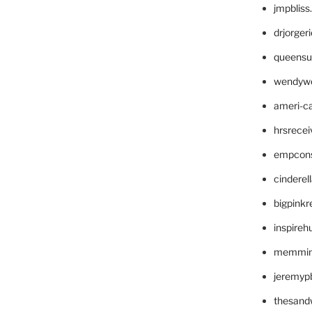
jmpblis
drjorger
queensu
wendyw
ameri-
hrsrece
empcon
cinderel
bigpinkr
inspireh
memming
jeremyp
thesand