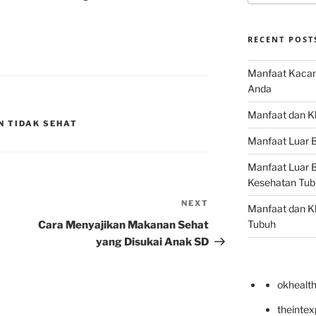
RECENT POST
Manfaat Kacan
Anda
Manfaat dan Kh
N TIDAK SEHAT
Manfaat Luar B
Manfaat Luar B
Kesehatan Tub
NEXT
Next
Manfaat dan Kh
Post
Tubuh
Cara Menyajikan Makanan Sehat
yang Disukai Anak SD
okhealt
theinte