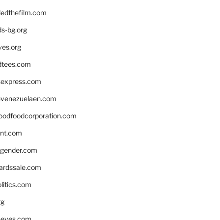
edthefilm.com
ds-bg.org
ves.org
tees.com
rsexpress.com
venezuelaen.com
oodfoodcorporation.com
nnt.com
gender.com
ardssale.com
litics.com
rg
neves.com