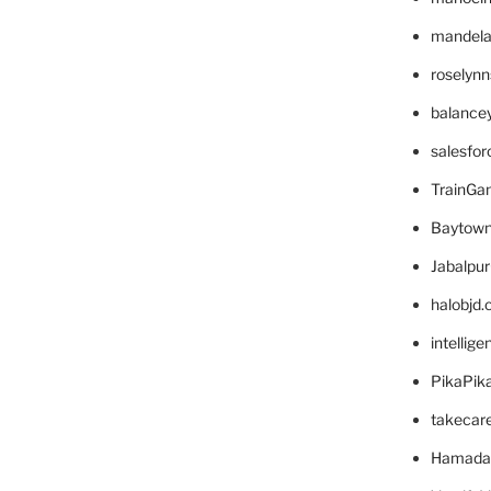
mandelae
roselyn
balance
salesfo
TrainG
Baytown
Jabalpu
halobjd
intellig
PikaPik
takecar
Hamada