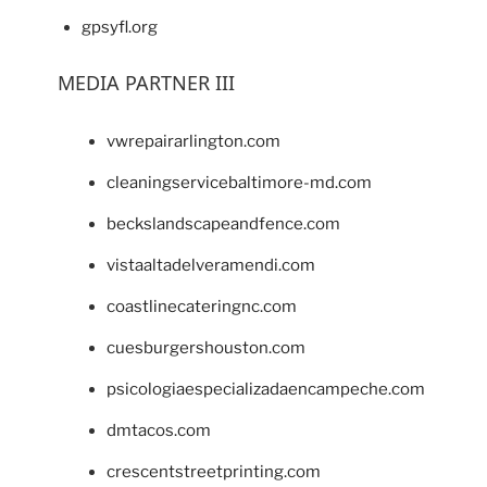
gpsyfl.org
MEDIA PARTNER III
vwrepairarlington.com
cleaningservicebaltimore-md.com
beckslandscapeandfence.com
vistaaltadelveramendi.com
coastlinecateringnc.com
cuesburgershouston.com
psicologiaespecializadaencampeche.com
dmtacos.com
crescentstreetprinting.com