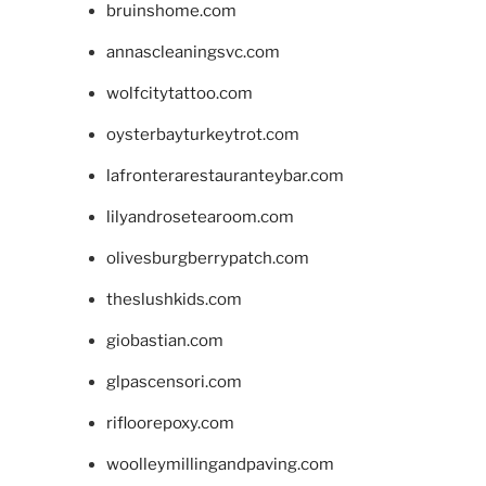
bruinshome.com
annascleaningsvc.com
wolfcitytattoo.com
oysterbayturkeytrot.com
lafronterarestauranteybar.com
lilyandrosetearoom.com
olivesburgberrypatch.com
theslushkids.com
giobastian.com
glpascensori.com
rifloorepoxy.com
woolleymillingandpaving.com