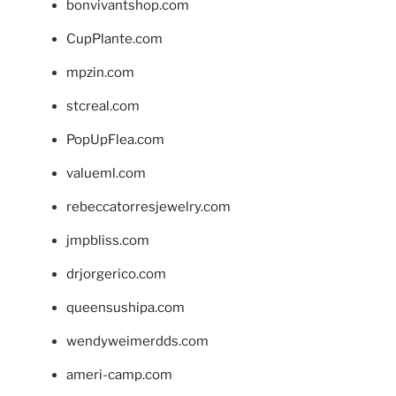
bonvivantshop.com
CupPlante.com
mpzin.com
stcreal.com
PopUpFlea.com
valueml.com
rebeccatorresjewelry.com
jmpbliss.com
drjorgerico.com
queensushipa.com
wendyweimerdds.com
ameri-camp.com