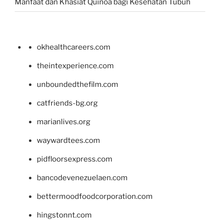
Manfaat dan Khasiat Quinoa bagi Kesehatan Tubuh
okhealthcareers.com
theintexperience.com
unboundedthefilm.com
catfriends-bg.org
marianlives.org
waywardtees.com
pidfloorsexpress.com
bancodevenezuelaen.com
bettermoodfoodcorporation.com
hingstonnt.com