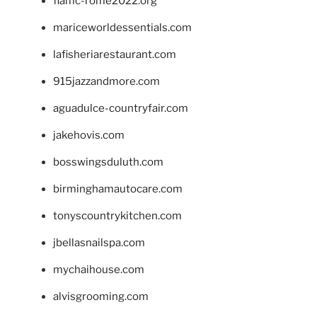
fiamc-rome2022.org
mariceworldessentials.com
lafisheriarestaurant.com
915jazzandmore.com
aguadulce-countryfair.com
jakehovis.com
bosswingsduluth.com
birminghamautocare.com
tonyscountrykitchen.com
jbellasnailspa.com
mychaihouse.com
alvisgrooming.com