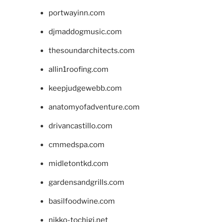
portwayinn.com
djmaddogmusic.com
thesoundarchitects.com
allin1roofing.com
keepjudgewebb.com
anatomyofadventure.com
drivancastillo.com
cmmedspa.com
midletontkd.com
gardensandgrills.com
basilfoodwine.com
nikko-tochigi.net