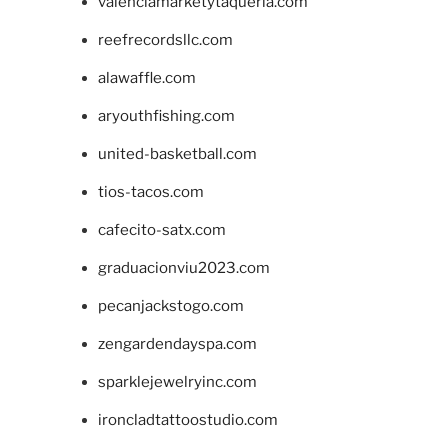
valenciamarketytaqueria.com
reefrecordsllc.com
alawaffle.com
aryouthfishing.com
united-basketball.com
tios-tacos.com
cafecito-satx.com
graduacionviu2023.com
pecanjackstogo.com
zengardendayspa.com
sparklejewelryinc.com
ironcladtattoostudio.com