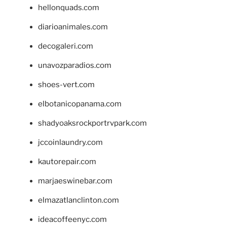
hellonquads.com
diarioanimales.com
decogaleri.com
unavozparadios.com
shoes-vert.com
elbotanicopanama.com
shadyoaksrockportrvpark.com
jccoinlaundry.com
kautorepair.com
marjaeswinebar.com
elmazatlanclinton.com
ideacoffeenyc.com