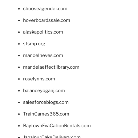
chooseagender.com
hoverboardssale.com
alaskapolitics.com
stsmp.org
manoelneves.com
mandelaeffectlibrary.com
roselynns.com
balanceyoganj.com
salesforceblogs.com
TrainGames365.com
BaytownEvaCationRentals.com
JabalpurCakeDelivery.com