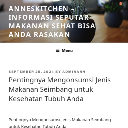
Skip
ANNESKITCHEN –
to
INFORMASI SEPUTAR
content
MAKANAN SEHAT BISA
ANDA RASAKAN
Menu
POSTED
SEPTEMBER 25, 2024
BY
ADMINANN
ON
Pentingnya Mengonsumsi Jenis
Makanan Seimbang untuk
Kesehatan Tubuh Anda
Pentingnya Mengonsumsi Jenis Makanan Seimbang
untuk Kesehatan Tubuh Anda