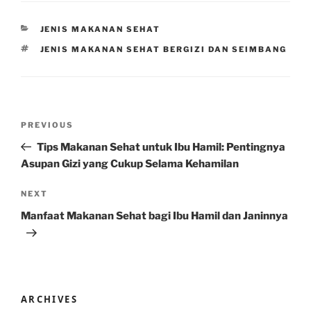
CATEGORIES
JENIS MAKANAN SEHAT
TAGS
JENIS MAKANAN SEHAT BERGIZI DAN SEIMBANG
Post
Previous
PREVIOUS
navigation
Post
Tips Makanan Sehat untuk Ibu Hamil: Pentingnya
Asupan Gizi yang Cukup Selama Kehamilan
Next
NEXT
Post
Manfaat Makanan Sehat bagi Ibu Hamil dan Janinnya
ARCHIVES