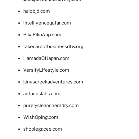
halobjd.com
intelligenceqatar.com
PikaPikaApp.com
takecareofbusinessdfw.org
HamadaOfJapan.com
VersifyLifestyle.com
kingscreekadventures.com
antaeuslabs.com
purelycleanchemdry.com
WishOping.com
shoplegacee.com