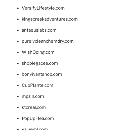
VersifyLifestyle.com
kingscreekadventures.com
antaeuslabs.com
purelycleanchemdry.com
WishOping.com
shoplegacee.com
bonvivantshop.com
CupPlante.com
mpzin.com
stcreal.com
PopUpFlea.com
valueml.com