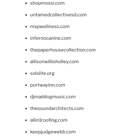
shopmossi.com
untamedcollectivesd.com
mxpwellness.com
infernocanine.com
thepaperhousecollection.com
allisonwillisholley.com
solslite.org
portwayinn.com
djmaddogmusic.com
thesoundarchitects.com
allin1roofing.com
keepjudgewebb.com