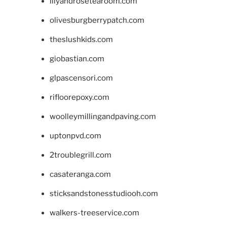
lilyandrosetearoom.com
olivesburgberrypatch.com
theslushkids.com
giobastian.com
glpascensori.com
rifloorepoxy.com
woolleymillingandpaving.com
uptonpvd.com
2troublegrill.com
casateranga.com
sticksandstonesstudiooh.com
walkers-treeservice.com