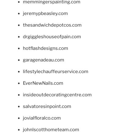
memmingerspainting.com
jeremypbeasley.com
thesandwichdepotcos.com
drgiggleshouseofpain.com
hotflashdesigns.com
garagenadeau.com
lifestylechauffeurservice.com
EverNewNails.com
insideoutdecoratingcentre.com
salvatoresinpoint.com
jovialfloralco.com
johnlscotthometeam.com