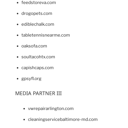
feedstoreva.com
drogopets.com
ediblechalk.com
tabletennisnearme.com
oaksofa.com
soultacohtx.com
capishcaps.com
gpsyfl.org
MEDIA PARTNER III
vwrepairarlington.com
cleaningservicebaltimore-md.com