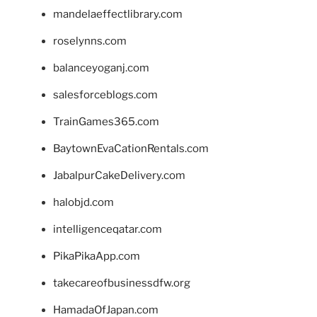
mandelaeffectlibrary.com
roselynns.com
balanceyoganj.com
salesforceblogs.com
TrainGames365.com
BaytownEvaCationRentals.com
JabalpurCakeDelivery.com
halobjd.com
intelligenceqatar.com
PikaPikaApp.com
takecareofbusinessdfw.org
HamadaOfJapan.com