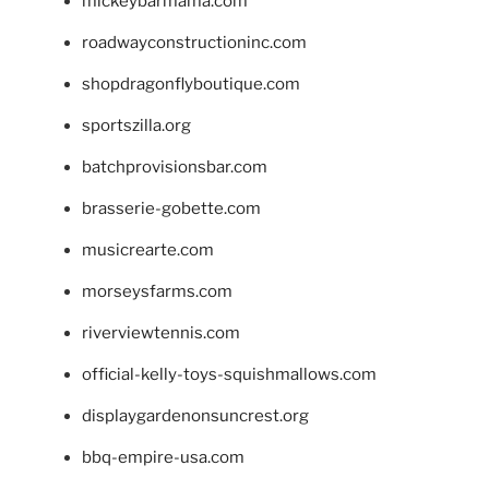
mickeybarmama.com
roadwayconstructioninc.com
shopdragonflyboutique.com
sportszilla.org
batchprovisionsbar.com
brasserie-gobette.com
musicrearte.com
morseysfarms.com
riverviewtennis.com
official-kelly-toys-squishmallows.com
displaygardenonsuncrest.org
bbq-empire-usa.com