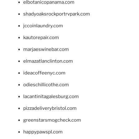
elbotanicopanama.com
shadyoaksrockportrvpark.com
jccoinlaundry.com
kautorepair.com
marjaeswinebar.com
elmazatlanclinton.com
ideacoffeenyc.com
odieschillicothe.com
lacantinitagalesburg.com
pizzadeliverybristol.com
greenstarsmogcheck.com
happypawspl.com