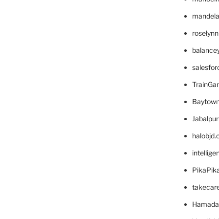
mandelae
roselyn
balance
salesfo
TrainG
Baytown
Jabalpu
halobjd
intellig
PikaPik
takecar
Hamada