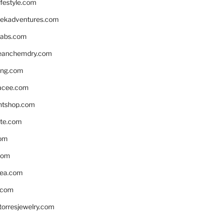
ifestyle.com
eekadventures.com
labs.com
leanchemdry.com
ing.com
acee.com
ntshop.com
te.com
om
com
ea.com
.com
torresjewelry.com