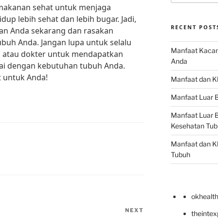
makanan sehat untuk menjaga
dup lebih sehat dan lebih bugar. Jadi,
RECENT POST
an Anda sekarang dan rasakan
buh Anda. Jangan lupa untuk selalu
Manfaat Kacan
zi atau dokter untuk mendapatkan
Anda
suai dengan kebutuhan tubuh Anda.
t untuk Anda!
Manfaat dan Kh
Manfaat Luar B
Manfaat Luar B
Kesehatan Tub
Manfaat dan Kh
Tubuh
okhealt
NEXT
Next
theinte