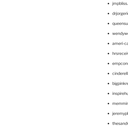
jmpblis
drjorger
queensu
wendyw
ameri-
hrsrece
empcon
cinderel
bigpinkr
inspireh
memming
jeremyp
thesand