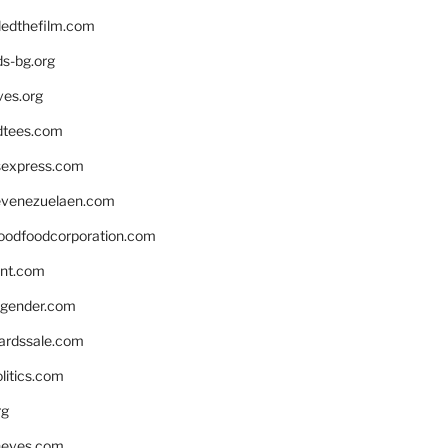
edthefilm.com
ds-bg.org
ves.org
tees.com
rsexpress.com
venezuelaen.com
oodfoodcorporation.com
nnt.com
gender.com
ardssale.com
litics.com
rg
neves.com