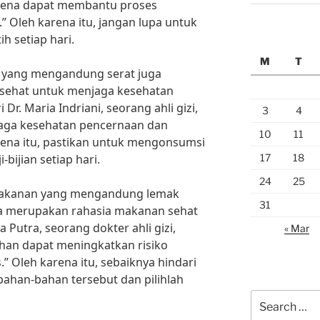
rena dapat membantu proses
 Oleh karena itu, jangan lupa untuk
h setiap hari.
M
T
n yang mengandung serat juga
sehat untuk menjaga kesehatan
Dr. Maria Indriani, seorang ahli gizi,
3
4
aga kesehatan pencernaan dan
10
11
rena itu, pastikan untuk mengonsumsi
17
18
-bijian setiap hari.
24
25
 makanan yang mengandung lemak
31
a merupakan rahasia makanan sehat
 Putra, seorang dokter ahli gizi,
« Mar
han dapat meningkatkan risiko
.” Oleh karena itu, sebaiknya hindari
han-bahan tersebut dan pilihlah
Search
for: