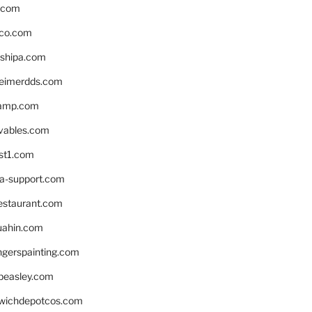
s.com
ico.com
shipa.com
eimerdds.com
camp.com
ivables.com
st1.com
la-support.com
estaurant.com
uahin.com
erspainting.com
beasley.com
wichdepotcos.com