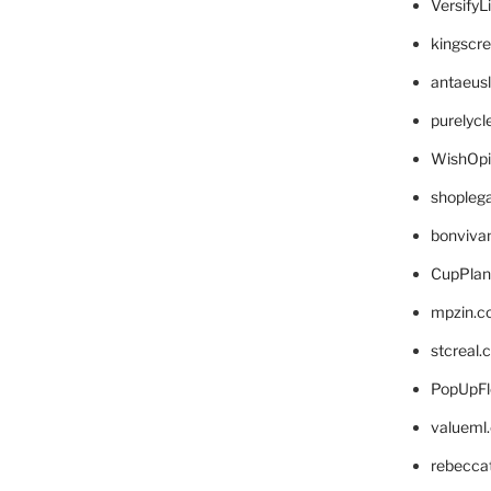
VersifyL
kingscr
antaeus
purelyc
WishOp
shopleg
bonviva
CupPlan
mpzin.c
stcreal.
PopUpFl
valueml
rebecca