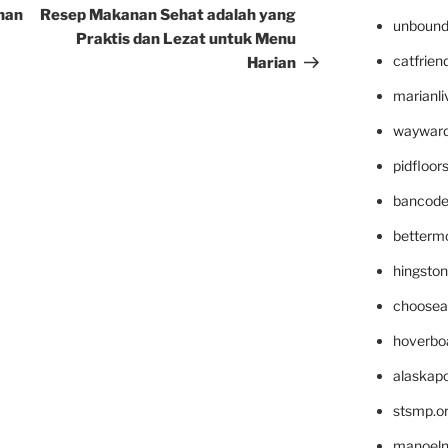
Post
nan
Resep Makanan Sehat adalah yang
unbound
Praktis dan Lezat untuk Menu
catfrien
Harian
marianli
wayward
pidfloo
bancode
betterm
hingsto
choosea
hoverbo
alaskapo
stsmp.o
manoel