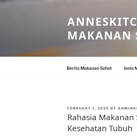
Skip
to
ANNESKITC
content
MAKANAN 
Berita Makanan Sehat
Jenis 
POSTED
FEBRUARY 1, 2025
BY
ADMINA
ON
Rahasia Makanan 
Kesehatan Tubuh