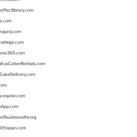
ffectlibrary.com
ns.com
yoganj.com
rceblogs.com
ames365.com
EvaCationRentals.com
rCakeDelivery.com
.com
enceqatar.com
aApp.com
eofbusinessdfw.org
OfJapan.com