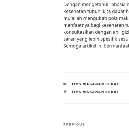
Dengan mengetahui rahasia 
kesehatan tubuh, kita dapat hi
mulailah mengubah pola mak
manfaatnya bagi kesehatan tu
konsultasikan dengan ahli gi
saran yang lebih spesifik se
Semoga artikel ini bermanfaa
CATEGORIES
TIPS MAKANAN SEHAT
TAGS
TIPS MAKANAN SEHAT
Post
Previous
PREVIOUS