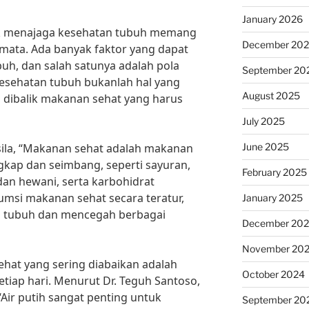
January 2026
k menajaga kesehatan tubuh memang
December 20
 mata. Ada banyak faktor yang dapat
h, dan salah satunya adalah pola
September 20
esehatan tubuh bukanlah hal yang
August 2025
ia dibalik makanan sehat yang harus
July 2025
June 2025
Susila, “Makanan sehat adalah makanan
kap dan seimbang, seperti sayuran,
February 2025
dan hewani, serta karbohidrat
si makanan sehat secara teratur,
January 2025
n tubuh dan mencegah berbagai
December 20
November 20
ehat yang sering diabaikan adalah
October 2024
tiap hari. Menurut Dr. Teguh Santoso,
 “Air putih sangat penting untuk
September 20