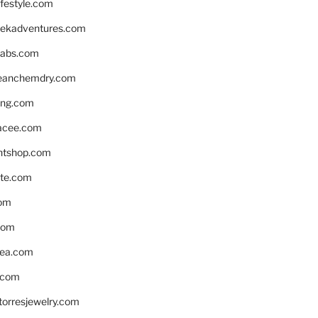
ifestyle.com
eekadventures.com
labs.com
leanchemdry.com
ing.com
acee.com
ntshop.com
te.com
om
com
ea.com
.com
torresjewelry.com