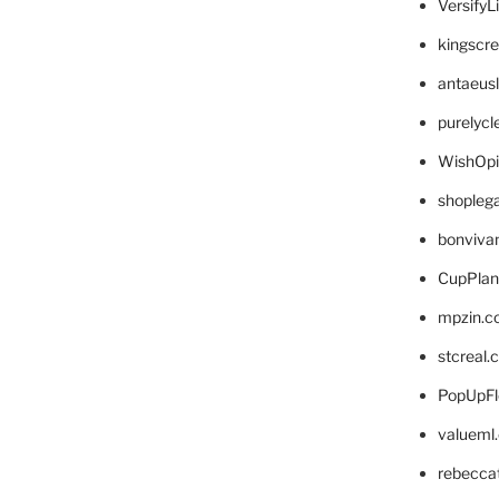
VersifyL
kingscr
antaeus
purelyc
WishOp
shopleg
bonviva
CupPlan
mpzin.c
stcreal.
PopUpFl
valueml
rebecca