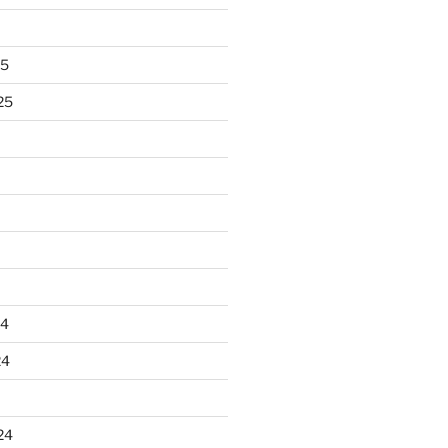
25
25
24
24
24