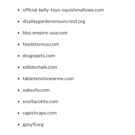
official-kelly-toys-squishmallows.com
displaygardenonsuncrest.org
bbq-empire-usa.com
feedstoreva.com
drogopets.com
ediblechalk.com
tabletennisnearme.com
oaksofa.com
soultacohtx.com
capishcaps.com
gpsyfl.org