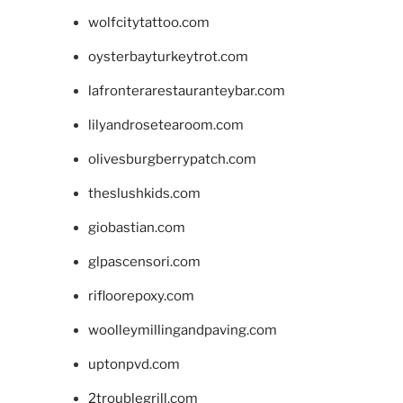
wolfcitytattoo.com
oysterbayturkeytrot.com
lafronterarestauranteybar.com
lilyandrosetearoom.com
olivesburgberrypatch.com
theslushkids.com
giobastian.com
glpascensori.com
rifloorepoxy.com
woolleymillingandpaving.com
uptonpvd.com
2troublegrill.com