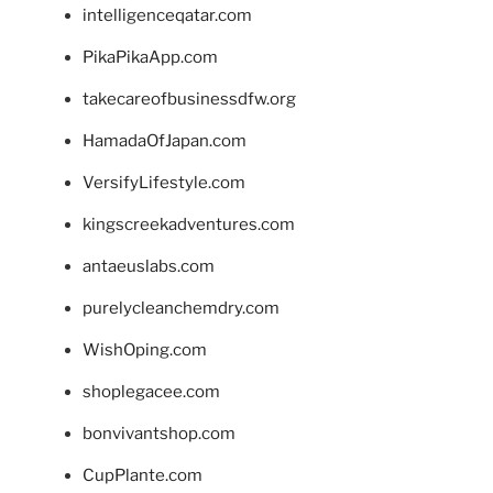
intelligenceqatar.com
PikaPikaApp.com
takecareofbusinessdfw.org
HamadaOfJapan.com
VersifyLifestyle.com
kingscreekadventures.com
antaeuslabs.com
purelycleanchemdry.com
WishOping.com
shoplegacee.com
bonvivantshop.com
CupPlante.com