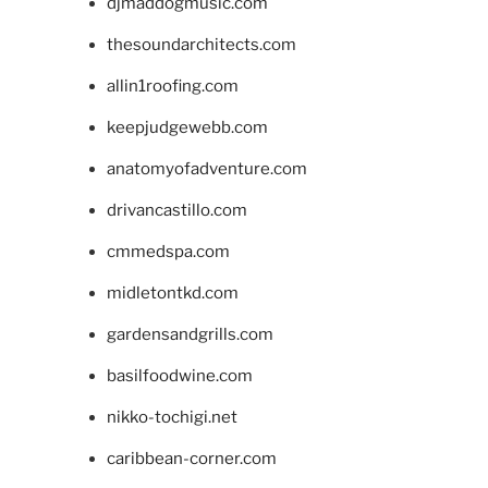
djmaddogmusic.com
thesoundarchitects.com
allin1roofing.com
keepjudgewebb.com
anatomyofadventure.com
drivancastillo.com
cmmedspa.com
midletontkd.com
gardensandgrills.com
basilfoodwine.com
nikko-tochigi.net
caribbean-corner.com