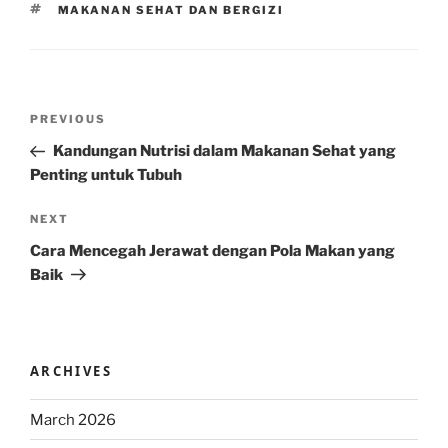
TAGS
MAKANAN SEHAT DAN BERGIZI
Post
Previous
PREVIOUS
navigation
Post
Kandungan Nutrisi dalam Makanan Sehat yang
Penting untuk Tubuh
Next
NEXT
Post
Cara Mencegah Jerawat dengan Pola Makan yang
Baik
ARCHIVES
March 2026