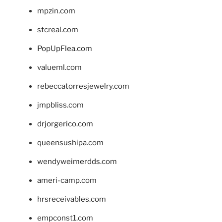
mpzin.com
stcreal.com
PopUpFlea.com
valueml.com
rebeccatorresjewelry.com
jmpbliss.com
drjorgerico.com
queensushipa.com
wendyweimerdds.com
ameri-camp.com
hrsreceivables.com
empconst1.com