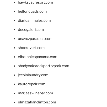
hawkscayresort.com
hellonquads.com
diarioanimales.com
decogaleri.com
unavozparadios.com
shoes-vert.com
elbotanicopanama.com
shadyoaksrockportrvpark.com
jccoinlaundry.com
kautorepair.com
marjaeswinebar.com
elmazatlanclinton.com