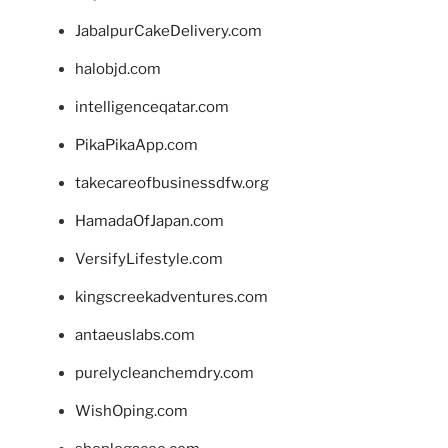
JabalpurCakeDelivery.com
halobjd.com
intelligenceqatar.com
PikaPikaApp.com
takecareofbusinessdfw.org
HamadaOfJapan.com
VersifyLifestyle.com
kingscreekadventures.com
antaeuslabs.com
purelycleanchemdry.com
WishOping.com