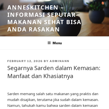
Skip
ANNESKITCHEN –
to
INFORMASI SEPUTAR
content
MAKANAN SEHAT BISA
ANDA RASAKAN
Menu
POSTED
FEBRUARY 12, 2026
BY
ADMINANN
ON
Segarnya Sarden dalam Kemasan:
Manfaat dan Khasiatnya
Sarden memang salah satu makanan yang praktis dan
mudah disajikan, terutama jika sudah dalam kemasan.
Namun, tahukah kamu bahwa sarden dalam kemasan