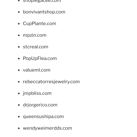
shoplegacee.com
bonvivantshop.com
CupPlante.com
mpzin.com
stcreal.com
PopUpFlea.com
valueml.com
rebeccatorresjewelry.com
jmpbliss.com
drjorgerico.com
queensushipa.com
wendyweimerdds.com