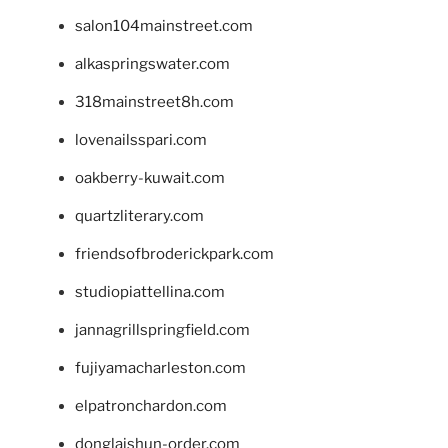
salon104mainstreet.com
alkaspringswater.com
318mainstreet8h.com
lovenailsspari.com
oakberry-kuwait.com
quartzliterary.com
friendsofbroderickpark.com
studiopiattellina.com
jannagrillspringfield.com
fujiyamacharleston.com
elpatronchardon.com
donglaishun-order.com