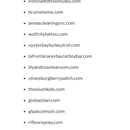
ironcladtattoostudio.com
bruinshome.com
annascleaningsvc.com
wolfcitytattoo.com
oysterbayturkeytrot.com
lafronterarestauranteybar.com
lilyandrosetearoom.com
olivesburgberrypatch.com
theslushkids.com
giobastian.com
glpascensori.com
rifloorepoxy.com