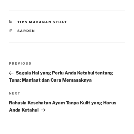
CATEGORIES
TIPS MAKANAN SEHAT
TAGS
SARDEN
Post
Previous
PREVIOUS
navigation
Post
Segala Hal yang Perlu Anda Ketahui tentang
Tuna: Manfaat dan Cara Memasaknya
Next
NEXT
Post
Rahasia Kesehatan Ayam Tanpa Kulit yang Harus
Anda Ketahui