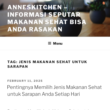
Skip
ANNESKITCHEN –
to
INFORMASI SEPUTAR
content
MAKANAN SEHAT BISA
ANDA RASAKAN
Menu
TAG:
JENIS MAKANAN SEHAT UNTUK
SARAPAN
POSTED
FEBRUARY 11, 2025
ON
Pentingnya Memilih Jenis Makanan Sehat
untuk Sarapan Anda Setiap Hari