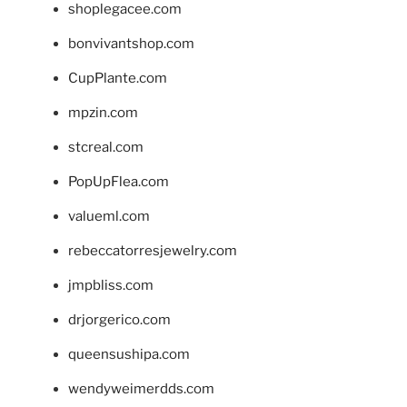
shoplegacee.com
bonvivantshop.com
CupPlante.com
mpzin.com
stcreal.com
PopUpFlea.com
valueml.com
rebeccatorresjewelry.com
jmpbliss.com
drjorgerico.com
queensushipa.com
wendyweimerdds.com