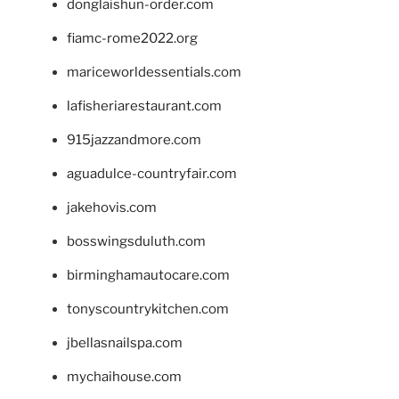
donglaishun-order.com
fiamc-rome2022.org
mariceworldessentials.com
lafisheriarestaurant.com
915jazzandmore.com
aguadulce-countryfair.com
jakehovis.com
bosswingsduluth.com
birminghamautocare.com
tonyscountrykitchen.com
jbellasnailspa.com
mychaihouse.com