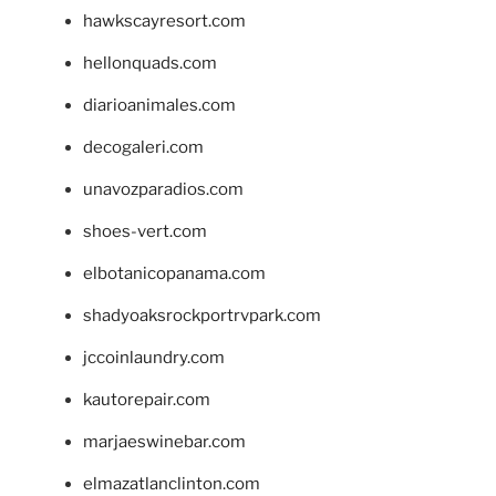
hawkscayresort.com
hellonquads.com
diarioanimales.com
decogaleri.com
unavozparadios.com
shoes-vert.com
elbotanicopanama.com
shadyoaksrockportrvpark.com
jccoinlaundry.com
kautorepair.com
marjaeswinebar.com
elmazatlanclinton.com