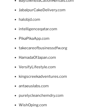
BaytownEvaCationRentals.com
JabalpurCakeDelivery.com
halobjd.com
intelligenceqatar.com
PikaPikaApp.com
takecareofbusinessdfw.org
HamadaOfJapan.com
VersifyLifestyle.com
kingscreekadventures.com
antaeuslabs.com
purelycleanchemdry.com
WishOping.com