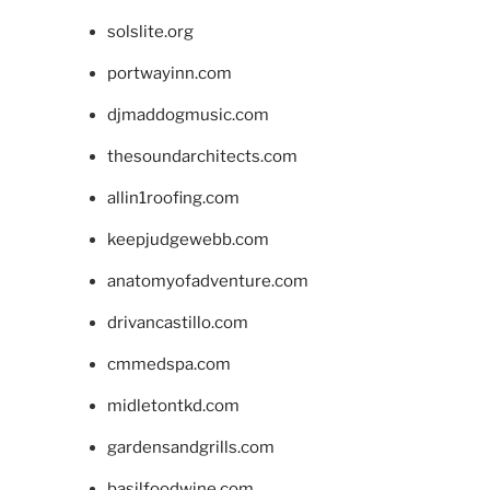
solslite.org
portwayinn.com
djmaddogmusic.com
thesoundarchitects.com
allin1roofing.com
keepjudgewebb.com
anatomyofadventure.com
drivancastillo.com
cmmedspa.com
midletontkd.com
gardensandgrills.com
basilfoodwine.com