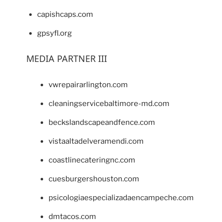
capishcaps.com
gpsyfl.org
MEDIA PARTNER III
vwrepairarlington.com
cleaningservicebaltimore-md.com
beckslandscapeandfence.com
vistaaltadelveramendi.com
coastlinecateringnc.com
cuesburgershouston.com
psicologiaespecializadaencampeche.com
dmtacos.com