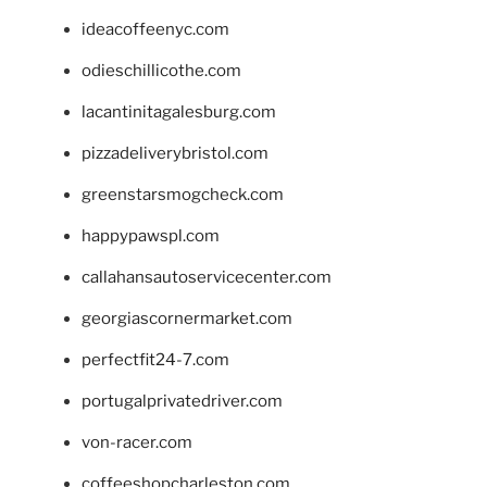
ideacoffeenyc.com
odieschillicothe.com
lacantinitagalesburg.com
pizzadeliverybristol.com
greenstarsmogcheck.com
happypawspl.com
callahansautoservicecenter.com
georgiascornermarket.com
perfectfit24-7.com
portugalprivatedriver.com
von-racer.com
coffeeshopcharleston.com