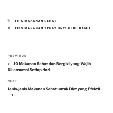
CATEGORIES
TIPS MAKANAN SEHAT
TAGS
TIPS MAKANAN SEHAT UNTUK IBU HAMIL
Post
Previous
PREVIOUS
navigation
Post
10 Makanan Sehat dan Bergizi yang Wajib
Dikonsumsi Setiap Hari
Next
NEXT
Post
Jenis-jenis Makanan Sehat untuk Diet yang Efektif