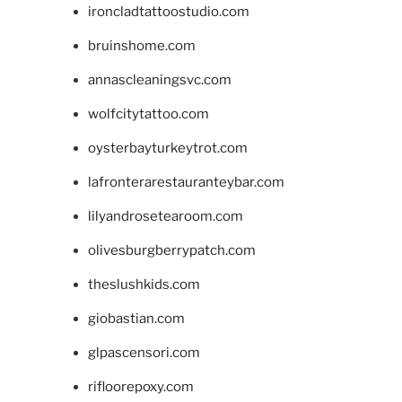
ironcladtattoostudio.com
bruinshome.com
annascleaningsvc.com
wolfcitytattoo.com
oysterbayturkeytrot.com
lafronterarestauranteybar.com
lilyandrosetearoom.com
olivesburgberrypatch.com
theslushkids.com
giobastian.com
glpascensori.com
rifloorepoxy.com