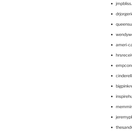
jmpblis
drjorger
queensu
wendyw
ameri-
hrsrece
empcon
cinderel
bigpinkr
inspireh
memming
jeremyp
thesand