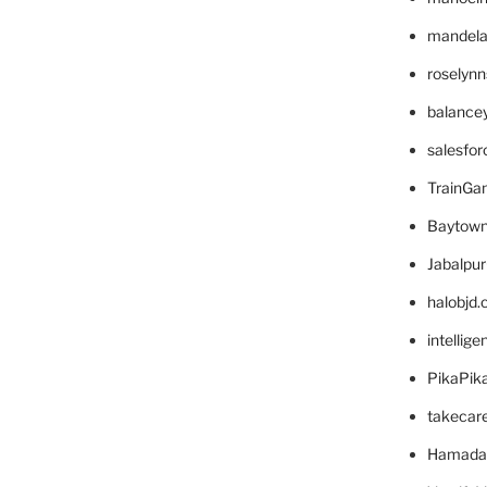
mandelae
roselyn
balance
salesfo
TrainG
Baytown
Jabalpu
halobjd
intellig
PikaPik
takecar
Hamada