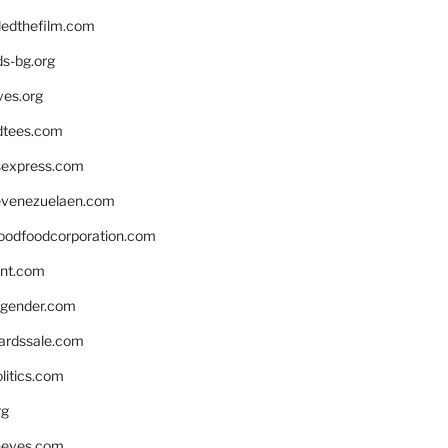
edthefilm.com
ds-bg.org
ves.org
tees.com
rsexpress.com
venezuelaen.com
oodfoodcorporation.com
nnt.com
gender.com
ardssale.com
litics.com
rg
neves.com