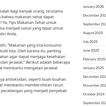
January 2026
asalah bagi banyak orang, terutama
December 20
a bahwa makanan sehat dapat
 Ya, Tips Makanan Sehat untuk
September 20
a menjadi solusi yang tepat untuk
August 2025
iri Anda.
July 2025
Smith, “Makanan yang kita konsumsi
June 2025
lit kita. Oleh karena itu, penting
akan agar dapat menjaga kesehatan
February 2025
lan jerawat.” Berikut adalah beberapa
at membantu mengatasi jerawat:
January 2025
December 20
ya antioksidan, seperti buah-buahan
apat membantu membersihkan racun
November 20
 peradangan yang menjadi penyebab
October 2024
September 20