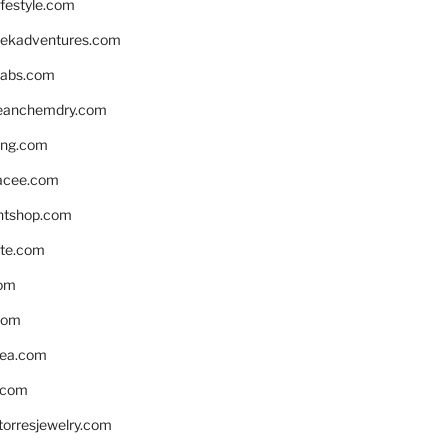
ifestyle.com
eekadventures.com
labs.com
leanchemdry.com
ing.com
acee.com
ntshop.com
te.com
om
com
ea.com
.com
torresjewelry.com