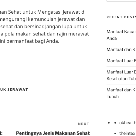
an Sehat untuk Mengatasi Jerawat di
RECENT POST
 mengurangi kemunculan jerawat dan
sehat dan bersinar. Jangan lupa untuk
Manfaat Kacan
a pola makan sehat dan rajin merawat
Anda
ini bermanfaat bagi Anda.
Manfaat dan Kh
Manfaat Luar B
Manfaat Luar B
Kesehatan Tub
Manfaat dan Kh
TUK JERAWAT
Tubuh
okhealt
NEXT
Next
Post
l:
Pentingnya Jenis Makanan Sehat
theinte