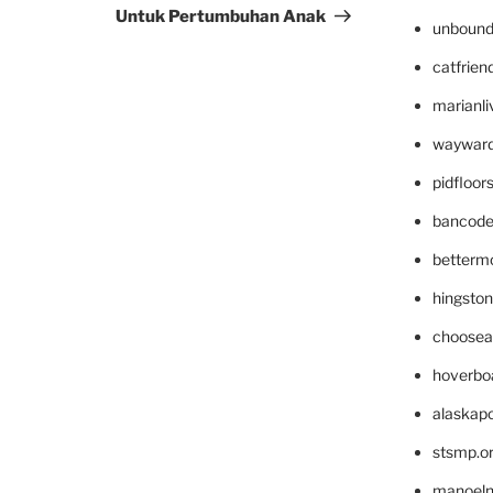
Untuk Pertumbuhan Anak
unbound
catfrien
marianli
wayward
pidfloo
bancode
betterm
hingsto
choosea
hoverbo
alaskapo
stsmp.o
manoel