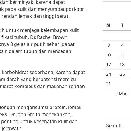
 dan berminyak, karena dapat
k pada kulit dan menyumbat pori-pori.
 rendah lemak dan tinggi serat.
M
T
tih untuk menjaga kelembapan kulit
ikasi tubuh. Dr. Rachel Brown
ya 8 gelas air putih sehari dapat
3
4
sin dalam tubuh dan mencegah
10
11
17
18
n karbohidrat sederhana, karena dapat
24
25
am darah yang berpotensi memicu
31
bohidrat kompleks dan makanan rendah
« Mar
i dengan mengonsumsi protein, lemak
eks. Dr. John Smith menekankan,
 penting untuk kesehatan kulit dan
Search
jerawat.”
for: