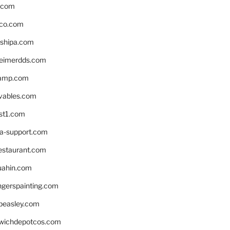
s.com
ico.com
shipa.com
eimerdds.com
camp.com
ivables.com
st1.com
la-support.com
estaurant.com
uahin.com
erspainting.com
beasley.com
wichdepotcos.com