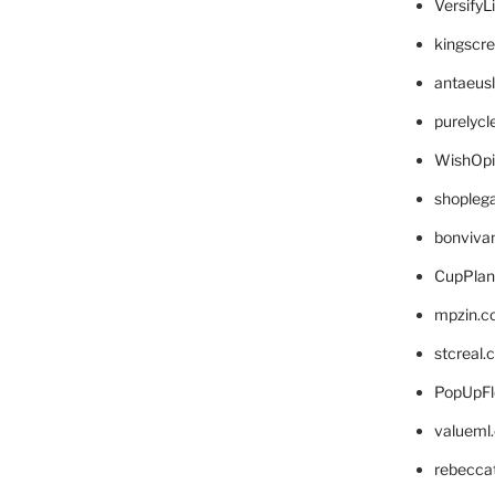
VersifyL
kingscr
antaeus
purelyc
WishOp
shopleg
bonviva
CupPlan
mpzin.c
stcreal.
PopUpFl
valueml
rebecca