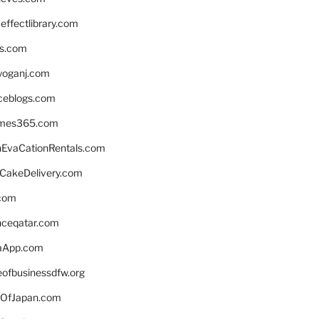
ffectlibrary.com
ns.com
yoganj.com
rceblogs.com
ames365.com
EvaCationRentals.com
rCakeDelivery.com
.com
enceqatar.com
aApp.com
eofbusinessdfw.org
OfJapan.com