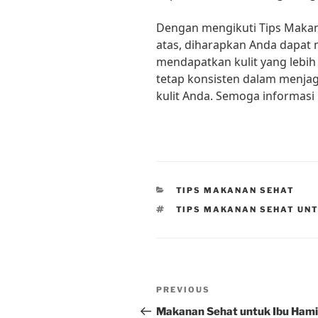
Dengan mengikuti Tips Makan
atas, diharapkan Anda dapat
mendapatkan kulit yang lebih 
tetap konsisten dalam menjag
kulit Anda. Semoga informasi 
CATEGORIES
TIPS MAKANAN SEHAT
TAGS
TIPS MAKANAN SEHAT UN
Post
Previous
PREVIOUS
navigation
Post
Makanan Sehat untuk Ibu Hami