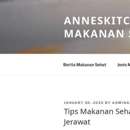
Skip
to
ANNESKITC
content
MAKANAN 
Berita Makanan Sehat
Jenis 
POSTED
JANUARY 30, 2025
BY
ADMINA
ON
Tips Makanan Seh
Jerawat