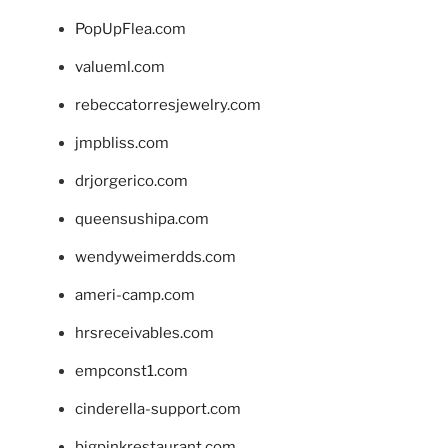
PopUpFlea.com
valueml.com
rebeccatorresjewelry.com
jmpbliss.com
drjorgerico.com
queensushipa.com
wendyweimerdds.com
ameri-camp.com
hrsreceivables.com
empconst1.com
cinderella-support.com
bigpinkrestaurant.com