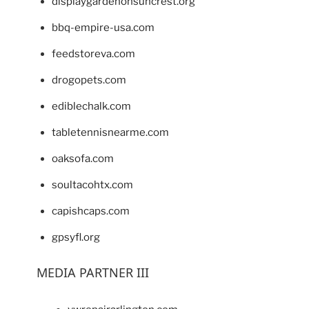
displaygardenonsuncrest.org
bbq-empire-usa.com
feedstoreva.com
drogopets.com
ediblechalk.com
tabletennisnearme.com
oaksofa.com
soultacohtx.com
capishcaps.com
gpsyfl.org
MEDIA PARTNER III