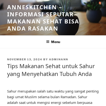
Skip
ANNESKITCHEN –
to
INFORMASI SEPUTAR
content
MAKANAN SEHAT BISA
ANDA RASAKAN
Menu
POSTED
NOVEMBER 13, 2024
BY
ADMINANN
ON
Tips Makanan Sehat untuk Sahur
yang Menyehatkan Tubuh Anda
Sahur merupakan salah satu waktu yang sangat penting
bagi umat Muslim selama bulan Ramadan. Sahur
adalah saat untuk mengisi energi sebelum berpuasa