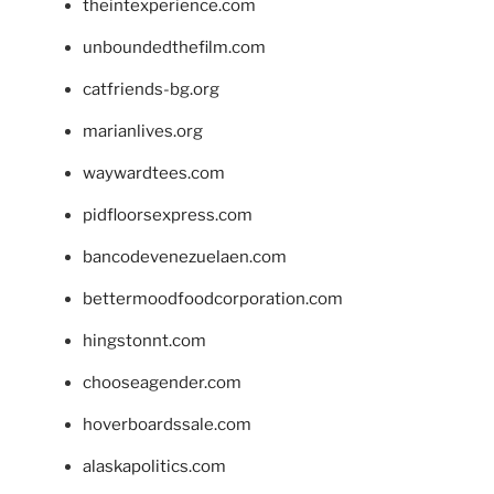
theintexperience.com
unboundedthefilm.com
catfriends-bg.org
marianlives.org
waywardtees.com
pidfloorsexpress.com
bancodevenezuelaen.com
bettermoodfoodcorporation.com
hingstonnt.com
chooseagender.com
hoverboardssale.com
alaskapolitics.com