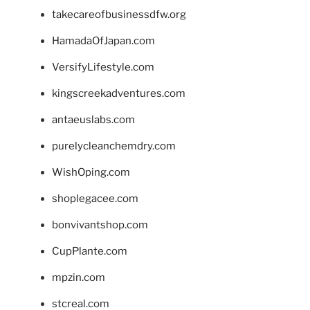
takecareofbusinessdfw.org
HamadaOfJapan.com
VersifyLifestyle.com
kingscreekadventures.com
antaeuslabs.com
purelycleanchemdry.com
WishOping.com
shoplegacee.com
bonvivantshop.com
CupPlante.com
mpzin.com
stcreal.com