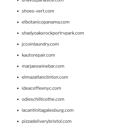
unavozparadios.com
shoes-vert.com
elbotanicopanama.com
shadyoaksrockportrvpark.com
jccoinlaundry.com
kautorepair.com
marjaeswinebar.com
elmazatlanclinton.com
ideacoffeenyc.com
odieschillicothe.com
lacantinitagalesburg.com
pizzadeliverybristol.com