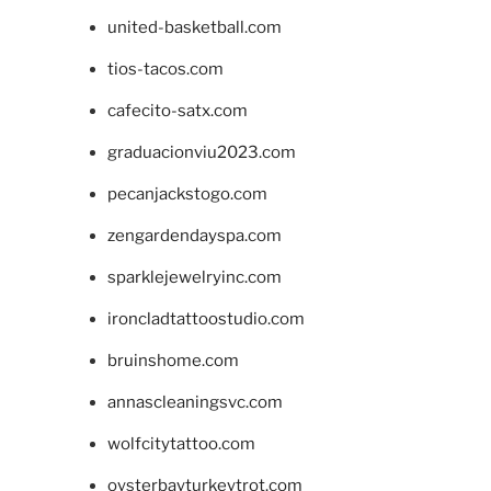
united-basketball.com
tios-tacos.com
cafecito-satx.com
graduacionviu2023.com
pecanjackstogo.com
zengardendayspa.com
sparklejewelryinc.com
ironcladtattoostudio.com
bruinshome.com
annascleaningsvc.com
wolfcitytattoo.com
oysterbayturkeytrot.com