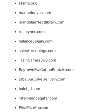
stsmp.org
manoelneves.com
mandelaeffectlibrary.com
roselynns.com
balanceyoganj.com
salesforceblogs.com
TrainGames365.com
BaytownEvaCationRentals.com
JabalpurCakeDelivery.com
halobjd.com
intelligenceqatar.com
PikaPikaApp.com