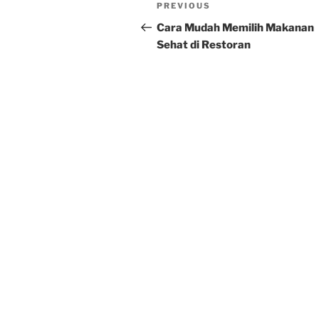
Post
Previous
PREVIOUS
navigation
Post
Cara Mudah Memilih Makanan
Sehat di Restoran