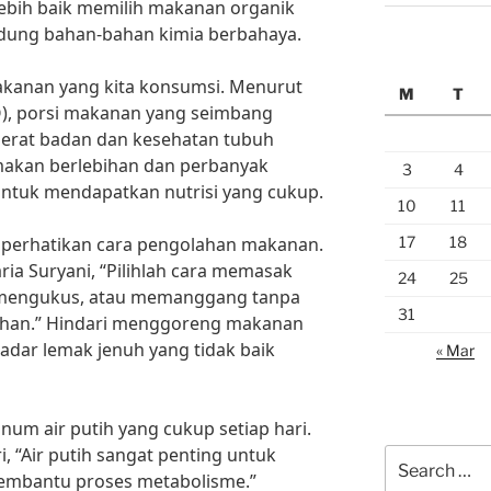
Lebih baik memilih makanan organik
dung bahan-bahan kimia berbahaya.
 makanan yang kita konsumsi. Menurut
M
T
), porsi makanan yang seimbang
berat badan dan kesehatan tubuh
 makan berlebihan dan perbanyak
3
4
ntuk mendapatkan nutrisi yang cukup.
10
11
17
18
memperhatikan cara pengolahan makanan.
aria Suryani, “Pilihlah cara memasak
24
25
, mengukus, atau memanggang tanpa
31
han.” Hindari menggoreng makanan
dar lemak jenuh yang tidak baik
« Mar
inum air putih yang cukup setiap hari.
tri, “Air putih sangat penting untuk
Search
embantu proses metabolisme.”
for: