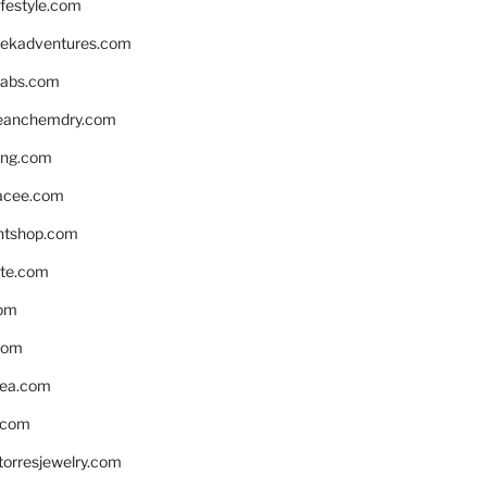
ifestyle.com
eekadventures.com
labs.com
leanchemdry.com
ing.com
acee.com
ntshop.com
te.com
om
com
ea.com
.com
torresjewelry.com