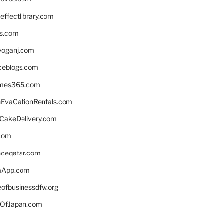
ffectlibrary.com
ns.com
yoganj.com
rceblogs.com
ames365.com
EvaCationRentals.com
rCakeDelivery.com
.com
enceqatar.com
aApp.com
eofbusinessdfw.org
OfJapan.com