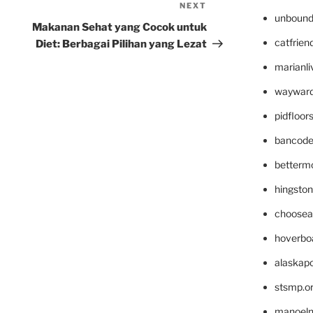
NEXT
Next
unbound
Post
Makanan Sehat yang Cocok untuk
catfrien
Diet: Berbagai Pilihan yang Lezat
marianli
wayward
pidfloo
bancode
betterm
hingsto
choosea
hoverbo
alaskapo
stsmp.o
manoel