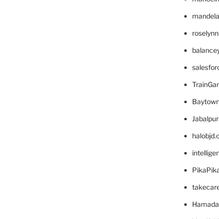
mandelae
roselyn
balance
salesfo
TrainG
Baytown
Jabalpu
halobjd
intellig
PikaPik
takecar
Hamada