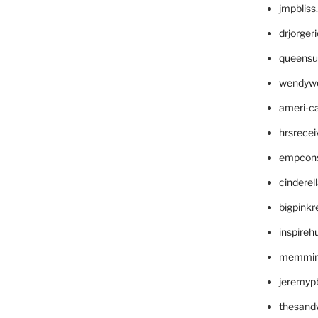
jmpblis
drjorger
queensu
wendyw
ameri-
hrsrece
empcon
cinderel
bigpinkr
inspireh
memming
jeremyp
thesand