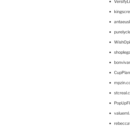
VersifyL
kingscr
antaeus
purelyc
WishOp
shopleg
bonviva
CupPlan
mpzin.c
stcreal.
PopUpFl
valueml
rebecca