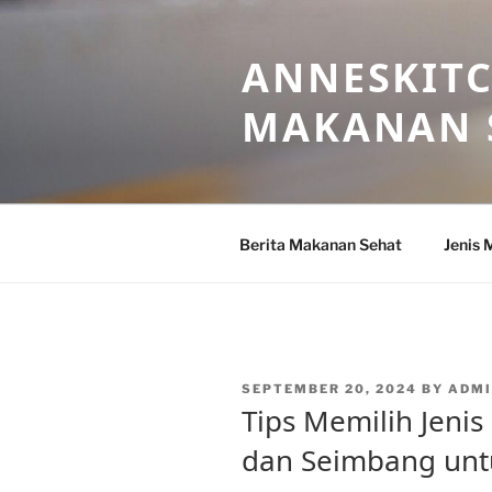
Skip
to
ANNESKITC
content
MAKANAN 
Berita Makanan Sehat
Jenis 
POSTED
SEPTEMBER 20, 2024
BY
ADM
ON
Tips Memilih Jeni
dan Seimbang unt