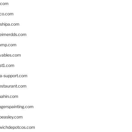
s.com
ico.com
shipa.com
eimerdds.com
camp.com
ivables.com
st1.com
la-support.com
estaurant.com
uahin.com
erspainting.com
beasley.com
wichdepotcos.com