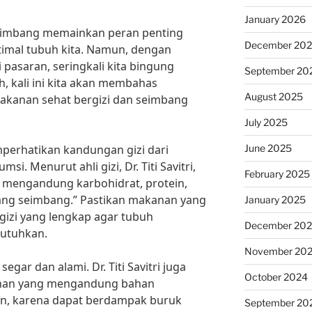
January 2026
seimbang memainkan peran penting
December 20
imal tubuh kita. Namun, dengan
pasaran, seringkali kita bingung
September 20
, kali ini kita akan membahas
August 2025
makanan sehat bergizi dan seimbang
July 2025
June 2025
perhatikan kandungan gizi dari
i. Menurut ahli gizi, Dr. Titi Savitri,
February 2025
s mengandung karbohidrat, protein,
yang seimbang.” Pastikan makanan yang
January 2025
 gizi yang lengkap agar tubuh
December 20
butuhkan.
November 20
egar dan alami. Dr. Titi Savitri juga
October 2024
anan yang mengandung bahan
n, karena dapat berdampak buruk
September 20