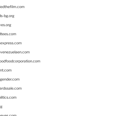
edthefilm.com
ds-bg.org
ves.org
tees.com
rsexpress.com
venezuelaen.com
oodfoodcorporation.com
nnt.com
gender.com
ardssale.com
litics.com
rg
neves.com