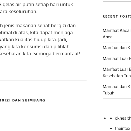
gelas air putih setiap hari untuk
ara keseluruhan.
RECENT POST
h jenis makanan sehat bergizi dan
Manfaat Kacan
imal di atas, kita dapat menjaga
Anda
kan kualitas hidup kita. Jadi,
ang kita konsumsi dan pilihlah
Manfaat dan Kh
kesehatan kita. Semoga bermanfaat!
Manfaat Luar B
Manfaat Luar B
Kesehatan Tub
Manfaat dan Kh
Tubuh
RGIZI DAN SEIMBANG
okhealt
theinte