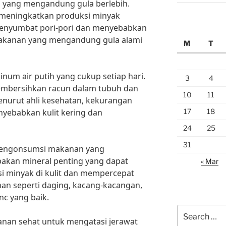
an yang mengandung gula berlebih.
t meningkatkan produksi minyak
 menyumbat pori-pori dan menyebabkan
 makanan yang mengandung gula alami
M
T
inum air putih yang cukup setiap hari.
3
4
embersihkan racun dalam tubuh dan
10
11
enurut ahli kesehatan, kekurangan
17
18
yebabkan kulit kering dan
24
25
31
 mengonsumsi makanan yang
akan mineral penting yang dapat
« Mar
 minyak di kulit dan mempercepat
n seperti daging, kacang-kacangan,
nc yang baik.
Search
anan sehat untuk mengatasi jerawat
for: