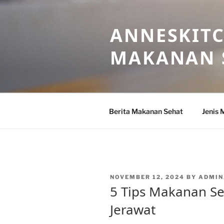
Skip
to
ANNESKITC
content
MAKANAN 
Berita Makanan Sehat
Jenis 
POSTED
NOVEMBER 12, 2024
BY
ADMIN
ON
5 Tips Makanan S
Jerawat