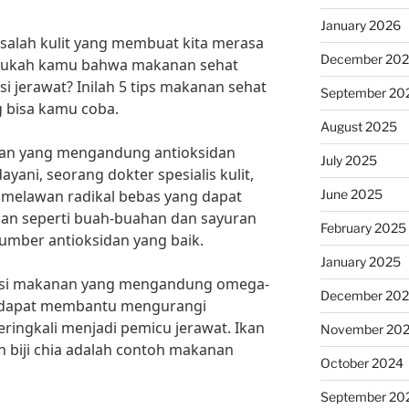
January 2026
asalah kulit yang membuat kita merasa
December 20
tahukah kamu bahwa makanan sehat
 jerawat? Inilah 5 tips makanan sehat
September 20
 bisa kamu coba.
August 2025
an yang mengandung antioksidan
July 2025
ayani, seorang dokter spesialis kulit,
June 2025
melawan radikal bebas yang dapat
an seperti buah-buahan dan sayuran
February 2025
mber antioksidan yang baik.
January 2025
msi makanan yang mengandung omega-
December 20
-3 dapat membantu mengurangi
ringkali menjadi pemicu jerawat. Ikan
November 20
 biji chia adalah contoh makanan
October 2024
September 20