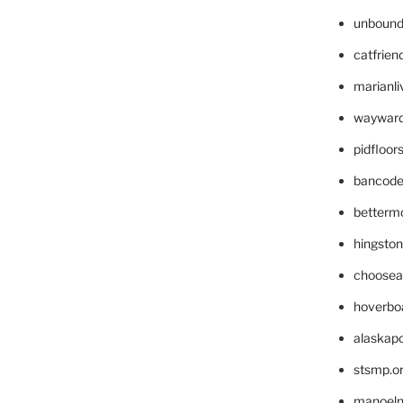
unbound
catfrien
marianli
wayward
pidfloo
bancode
betterm
hingsto
choosea
hoverbo
alaskapo
stsmp.o
manoel