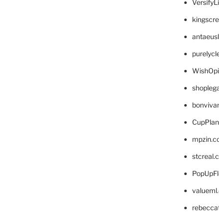
VersifyL
kingscr
antaeus
purelyc
WishOp
shopleg
bonviva
CupPlan
mpzin.c
stcreal.
PopUpFl
valueml
rebecca