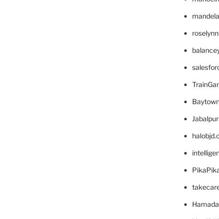
mandelae
roselyn
balance
salesfo
TrainG
Baytown
Jabalpu
halobjd
intellig
PikaPik
takecar
Hamada