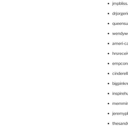
jmpblis
drjorger
queensu
wendyw
ameri-
hrsrece
empcon
cinderel
bigpinkr
inspireh
memming
jeremyp
thesand