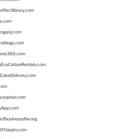
ffectlibrary.com
ns.com
yoganj.com
rceblogs.com
ames365.com
EvaCationRentals.com
rCakeDelivery.com
.com
enceqatar.com
aApp.com
eofbusinessdfw.org
OfJapan.com