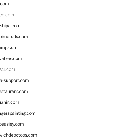
s.com
ico.com
shipa.com
eimerdds.com
camp.com
ivables.com
st1.com
la-support.com
estaurant.com
uahin.com
erspainting.com
beasley.com
wichdepotcos.com