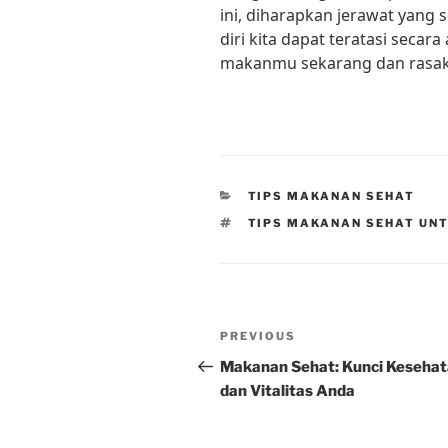
ini, diharapkan jerawat yang
diri kita dapat teratasi secar
makanmu sekarang dan rasaka
CATEGORIES
TIPS MAKANAN SEHAT
TAGS
TIPS MAKANAN SEHAT UN
Post
Previous
PREVIOUS
navigation
Post
Makanan Sehat: Kunci Keseha
dan Vitalitas Anda