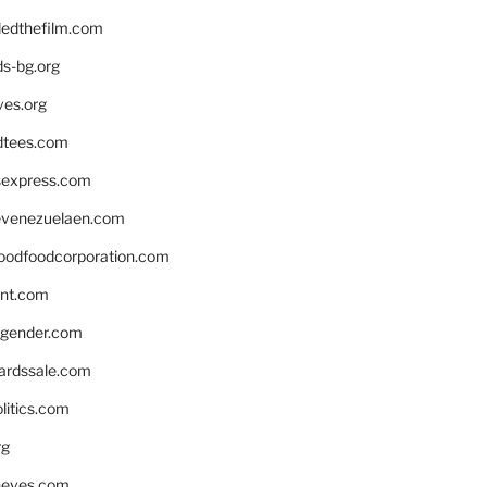
edthefilm.com
ds-bg.org
ves.org
tees.com
rsexpress.com
venezuelaen.com
oodfoodcorporation.com
nnt.com
gender.com
ardssale.com
litics.com
rg
neves.com