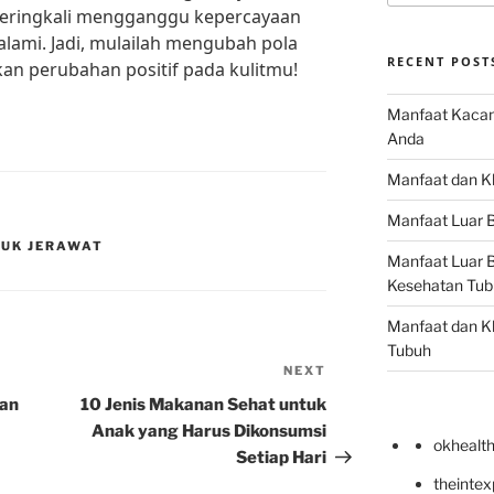
 seringkali mengganggu kepercayaan
a alami. Jadi, mulailah mengubah pola
RECENT POST
n perubahan positif pada kulitmu!
Manfaat Kacan
Anda
Manfaat dan Kh
Manfaat Luar B
TUK JERAWAT
Manfaat Luar B
Kesehatan Tub
Manfaat dan Kh
Tubuh
NEXT
Next
Post
tan
10 Jenis Makanan Sehat untuk
Anak yang Harus Dikonsumsi
okhealt
Setiap Hari
theinte