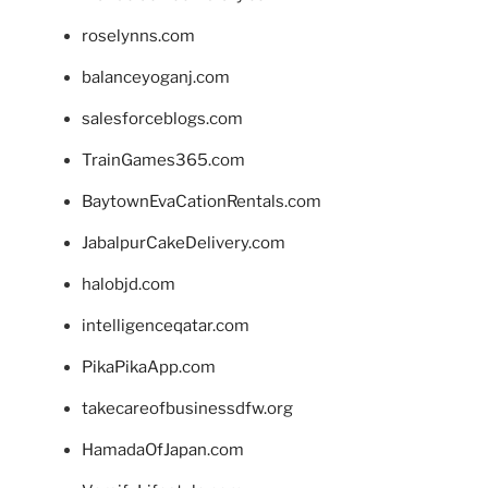
roselynns.com
balanceyoganj.com
salesforceblogs.com
TrainGames365.com
BaytownEvaCationRentals.com
JabalpurCakeDelivery.com
halobjd.com
intelligenceqatar.com
PikaPikaApp.com
takecareofbusinessdfw.org
HamadaOfJapan.com