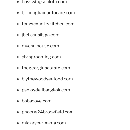
bosswingsduluth.com
birminghamautocare.com
tonyscountrykitchen.com
jbellasnailspa.com
mychaihouse.com
alvisgrooming.com
thegeorginaestate.com
blythewoodseafood.com
paolosdelibangkok.com
bobacove.com
phoone24brookfield.com
mickeybarmama.com