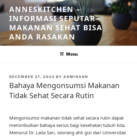
Skip
ANNESKITCHEN –
to
INFORMASI SEPUTAR
content
MAKANAN SEHAT BISA
ANDA RASAKAN
Menu
POSTED
DECEMBER 27, 2024
BY
ADMINANN
ON
Bahaya Mengonsumsi Makanan
Tidak Sehat Secara Rutin
Mengonsumsi makanan tidak sehat secara rutin dapat
menimbulkan bahaya serius bagi kesehatan tubuh kita.
Menurut Dr. Laila Sari, seorang ahli gizi dari Universitas