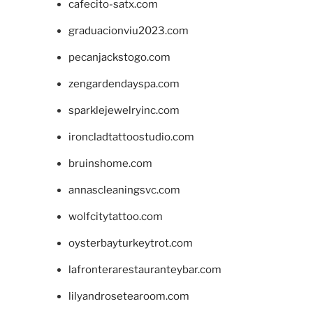
cafecito-satx.com
graduacionviu2023.com
pecanjackstogo.com
zengardendayspa.com
sparklejewelryinc.com
ironcladtattoostudio.com
bruinshome.com
annascleaningsvc.com
wolfcitytattoo.com
oysterbayturkeytrot.com
lafronterarestauranteybar.com
lilyandrosetearoom.com