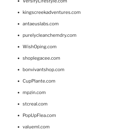
VersifyLifestyle.com
kingscreekadventures.com
antaeuslabs.com
purelycleanchemdry.com
WishOping.com
shoplegacee.com
bonvivantshop.com
CupPlante.com
mpzin.com
stcreal.com
PopUpFlea.com
valueml.com