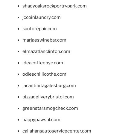
shadyoaksrockportrvpark.com
jccoinlaundry.com
kautorepair.com
marjaeswinebar.com
elmazatlanclinton.com
ideacoffeenyc.com
odieschillicothe.com
lacantinitagalesburg.com
pizzadeliverybristol.com
greenstarsmogcheck.com
happypawspl.com
callahansautoservicecenter.com