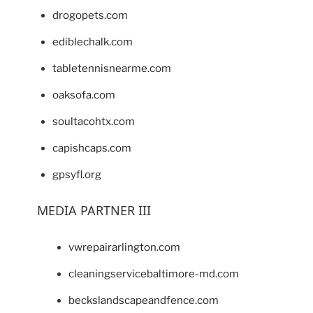
drogopets.com
ediblechalk.com
tabletennisnearme.com
oaksofa.com
soultacohtx.com
capishcaps.com
gpsyfl.org
MEDIA PARTNER III
vwrepairarlington.com
cleaningservicebaltimore-md.com
beckslandscapeandfence.com