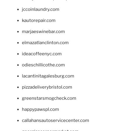
jccoinlaundry.com
kautorepair.com
marjaeswinebar.com
elmazatlanclinton.com
ideacoffeenyc.com
odieschillicothe.com
lacantinitagalesburg.com
pizzadeliverybristol.com
greenstarsmogcheck.com
happypawspl.com
callahansautoservicecenter.com