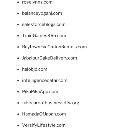
roselynns.com
balanceyoganj.com
salesforceblogs.com
TrainGames365.com
BaytownEvaCationRentals.com
JabalpurCakeDelivery.com
halobjd.com
intelligenceqatar.com
PikaPikaApp.com
takecareofbusinessdfw.org
HamadaOfJapan.com
VersifyLifestyle.com