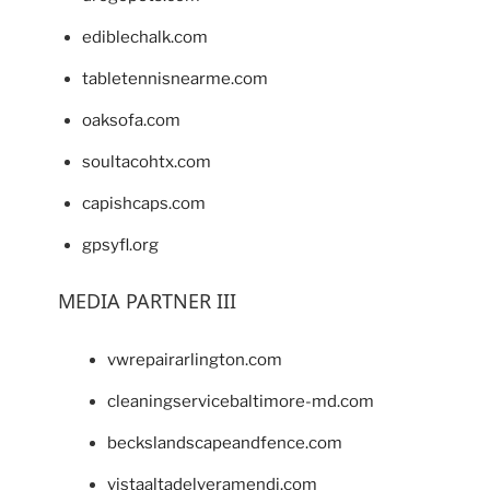
ediblechalk.com
tabletennisnearme.com
oaksofa.com
soultacohtx.com
capishcaps.com
gpsyfl.org
MEDIA PARTNER III
vwrepairarlington.com
cleaningservicebaltimore-md.com
beckslandscapeandfence.com
vistaaltadelveramendi.com