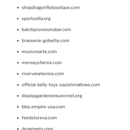
shopdragonflyboutique.com
sportszilla.org
batchprovisionsbar.com
brasserie-gobette.com
musicrearte.com
morseysfarms.com
riverviewtennis.com
official-kelly-toys-squishmallows.com
displaygardenonsuncrest.org
bbq-empire-usa.com
feedstoreva.com
drogopets.com