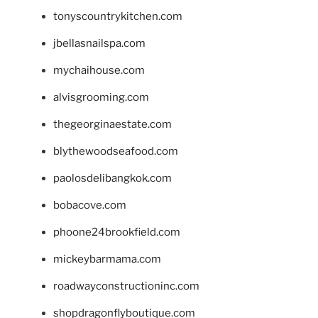
tonyscountrykitchen.com
jbellasnailspa.com
mychaihouse.com
alvisgrooming.com
thegeorginaestate.com
blythewoodseafood.com
paolosdelibangkok.com
bobacove.com
phoone24brookfield.com
mickeybarmama.com
roadwayconstructioninc.com
shopdragonflyboutique.com