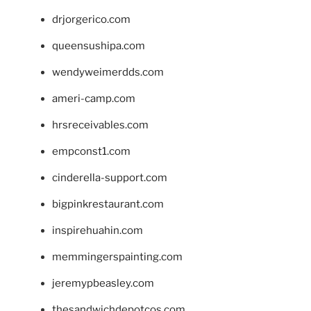
drjorgerico.com
queensushipa.com
wendyweimerdds.com
ameri-camp.com
hrsreceivables.com
empconst1.com
cinderella-support.com
bigpinkrestaurant.com
inspirehuahin.com
memmingerspainting.com
jeremypbeasley.com
thesandwichdepotcos.com