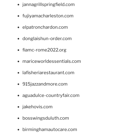
jannagrillspringfield.com
fujiyamacharleston.com
elpatronchardon.com
donglaishun-order.com
fiamc-rome2022.org
mariceworldessentials.com
lafisheriarestaurant.com
915jazzandmore.com
aguadulce-countryfair.com
jakehovis.com
bosswingsduluth.com
birminghamautocare.com