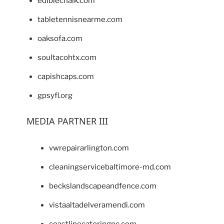
ediblechalk.com
tabletennisnearme.com
oaksofa.com
soultacohtx.com
capishcaps.com
gpsyfl.org
MEDIA PARTNER III
vwrepairarlington.com
cleaningservicebaltimore-md.com
beckslandscapeandfence.com
vistaaltadelveramendi.com
coastlinecateringnc.com