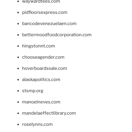
waywardtees.com
pidfloorsexpress.com
bancodevenezuelaen.com
bettermoodfoodcorporation.com
hingstonnt.com
chooseagender.com
hoverboardssale.com
alaskapolitics.com
stsmp.org
manoelneves.com
mandelaeffectlibrary.com
roselynns.com