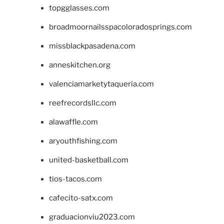
topgglasses.com
broadmoornailsspacoloradosprings.com
missblackpasadena.com
anneskitchen.org
valenciamarketytaqueria.com
reefrecordsllc.com
alawaffle.com
aryouthfishing.com
united-basketball.com
tios-tacos.com
cafecito-satx.com
graduacionviu2023.com