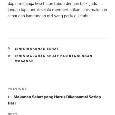
dapat menjaga kesehatan tubuh dengan baik. Jadi,
jangan lupa untuk selalu memperhatikan jenis makanan
sehat dan kandungan gizi yang perlu diketahui.
CATEGORIES
JENIS MAKANAN SEHAT
TAGS
JENIS MAKANAN SEHAT DAN KANDUNGAN
MAKANAN
Post
Previous
PREVIOUS
navigation
Post
Makanan Sehat yang Harus Dikonsumsi Setiap
Hari
Next
NEXT