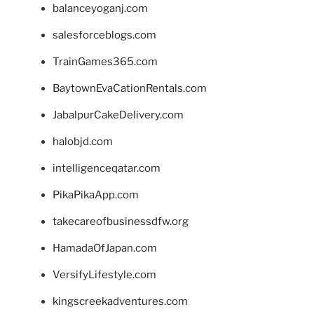
balanceyoganj.com
salesforceblogs.com
TrainGames365.com
BaytownEvaCationRentals.com
JabalpurCakeDelivery.com
halobjd.com
intelligenceqatar.com
PikaPikaApp.com
takecareofbusinessdfw.org
HamadaOfJapan.com
VersifyLifestyle.com
kingscreekadventures.com