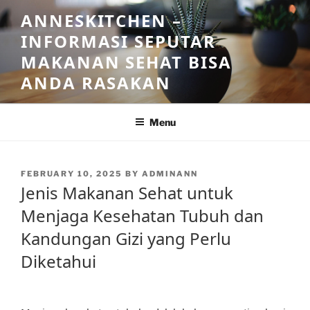
Skip
ANNESKITCHEN –
to
INFORMASI SEPUTAR
content
MAKANAN SEHAT BISA
ANDA RASAKAN
Menu
POSTED
FEBRUARY 10, 2025
BY
ADMINANN
ON
Jenis Makanan Sehat untuk
Menjaga Kesehatan Tubuh dan
Kandungan Gizi yang Perlu
Diketahui