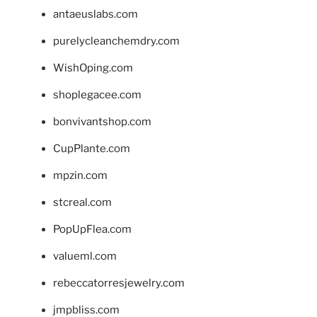
antaeuslabs.com
purelycleanchemdry.com
WishOping.com
shoplegacee.com
bonvivantshop.com
CupPlante.com
mpzin.com
stcreal.com
PopUpFlea.com
valueml.com
rebeccatorresjewelry.com
jmpbliss.com