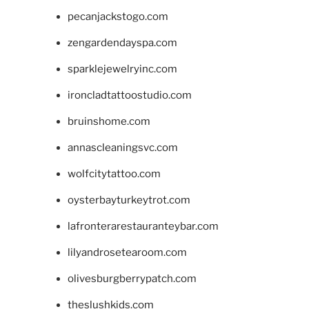
pecanjackstogo.com
zengardendayspa.com
sparklejewelryinc.com
ironcladtattoostudio.com
bruinshome.com
annascleaningsvc.com
wolfcitytattoo.com
oysterbayturkeytrot.com
lafronterarestauranteybar.com
lilyandrosetearoom.com
olivesburgberrypatch.com
theslushkids.com