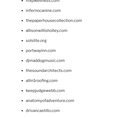
mxpwellness.com
infernocanine.com
thepaperhousecollection.com
allisonwillisholley.com
solslite.org
portwayinn.com
djmaddogmusic.com
thesoundarchitects.com
allin1roofing.com
keepjudgewebb.com
anatomyofadventure.com
drivancastillo.com