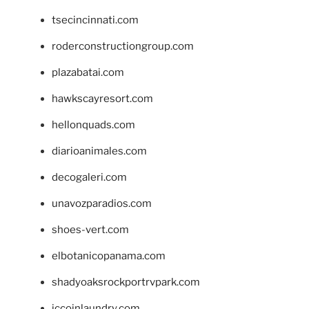
tsecincinnati.com
roderconstructiongroup.com
plazabatai.com
hawkscayresort.com
hellonquads.com
diarioanimales.com
decogaleri.com
unavozparadios.com
shoes-vert.com
elbotanicopanama.com
shadyoaksrockportrvpark.com
jccoinlaundry.com