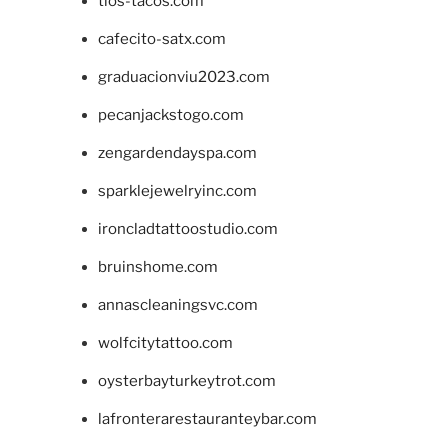
tios-tacos.com
cafecito-satx.com
graduacionviu2023.com
pecanjackstogo.com
zengardendayspa.com
sparklejewelryinc.com
ironcladtattoostudio.com
bruinshome.com
annascleaningsvc.com
wolfcitytattoo.com
oysterbayturkeytrot.com
lafronterarestauranteybar.com