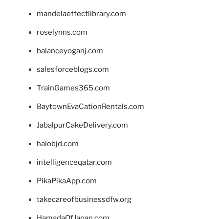
mandelaeffectlibrary.com
roselynns.com
balanceyoganj.com
salesforceblogs.com
TrainGames365.com
BaytownEvaCationRentals.com
JabalpurCakeDelivery.com
halobjd.com
intelligenceqatar.com
PikaPikaApp.com
takecareofbusinessdfw.org
HamadaOfJapan.com