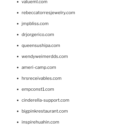
valueml.com
rebeccatorresjewelry.com
jmpbliss.com
drjorgerico.com
queensushipa.com
wendyweimerdds.com
ameri-camp.com
hrsreceivables.com
empconst1.com
cinderella-support.com
bigpinkrestaurant.com
inspirehuahin.com