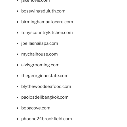
jakehovis.com
bosswingsduluth.com
birminghamautocare.com
tonyscountrykitchen.com
jbellasnailspa.com
mychaihouse.com
alvisgrooming.com
thegeorginaestate.com
blythewoodseafood.com
paolosdelibangkok.com
bobacove.com
phoone24brookfield.com