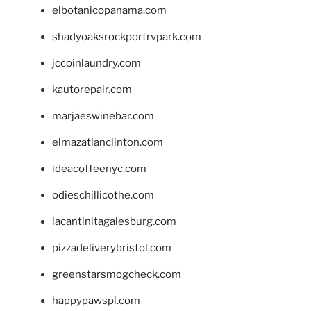
elbotanicopanama.com
shadyoaksrockportrvpark.com
jccoinlaundry.com
kautorepair.com
marjaeswinebar.com
elmazatlanclinton.com
ideacoffeenyc.com
odieschillicothe.com
lacantinitagalesburg.com
pizzadeliverybristol.com
greenstarsmogcheck.com
happypawspl.com