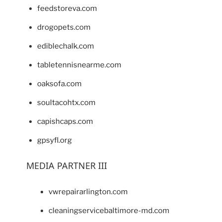
feedstoreva.com
drogopets.com
ediblechalk.com
tabletennisnearme.com
oaksofa.com
soultacohtx.com
capishcaps.com
gpsyfl.org
MEDIA PARTNER III
vwrepairarlington.com
cleaningservicebaltimore-md.com