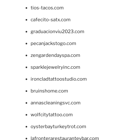
tios-tacos.com
cafecito-satx.com
graduacionviu2023.com
pecanjackstogo.com
zengardendayspa.com
sparklejewelryinc.com
ironcladtattoostudio.com
bruinshome.com
annascleaningsvc.com
wolfcitytattoo.com
oysterbayturkeytrot.com
lafronterarestauranteybar.com