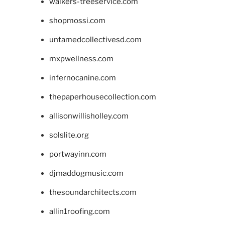
walkers-treeservice.com
shopmossi.com
untamedcollectivesd.com
mxpwellness.com
infernocanine.com
thepaperhousecollection.com
allisonwillisholley.com
solslite.org
portwayinn.com
djmaddogmusic.com
thesoundarchitects.com
allin1roofing.com