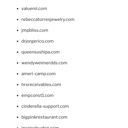
valueml.com
rebeccatorresjewelry.com
jmpbliss.com
drjorgerico.com
queensushipa.com
wendyweimerdds.com
ameri-camp.com
hrsreceivables.com
empconst1.com
cinderella-support.com
bigpinkrestaurant.com
inspirehuahin.com