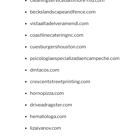
cleaningservicebaltimore-md.com
beckslandscapeandfence.com
vistaaltadelveramendi.com
coastlinecateringnc.com
cuesburgershouston.com
psicologiaespecializadaencampeche.com
dmtacos.com
crescentstreetprinting.com
hornopizza.com
driveadragster.com
hematologa.com
lizaivanov.com