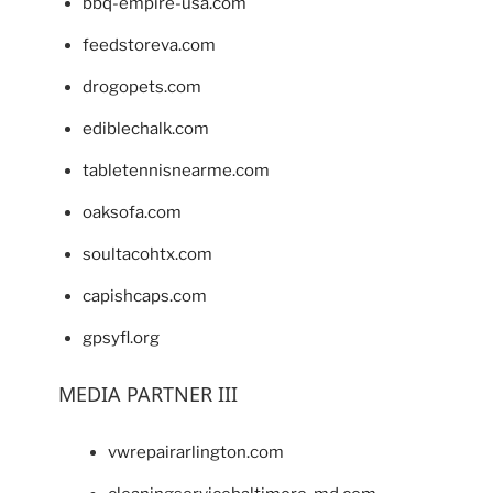
bbq-empire-usa.com
feedstoreva.com
drogopets.com
ediblechalk.com
tabletennisnearme.com
oaksofa.com
soultacohtx.com
capishcaps.com
gpsyfl.org
MEDIA PARTNER III
vwrepairarlington.com