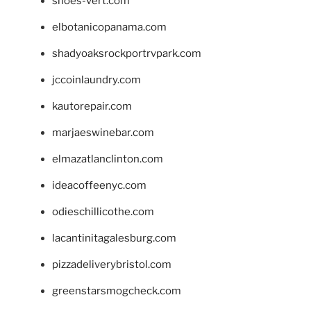
shoes-vert.com
elbotanicopanama.com
shadyoaksrockportrvpark.com
jccoinlaundry.com
kautorepair.com
marjaeswinebar.com
elmazatlanclinton.com
ideacoffeenyc.com
odieschillicothe.com
lacantinitagalesburg.com
pizzadeliverybristol.com
greenstarsmogcheck.com