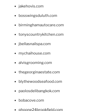
jakehovis.com
bosswingsduluth.com
birminghamautocare.com
tonyscountrykitchen.com
jbellasnailspa.com
mychaihouse.com
alvisgrooming.com
thegeorginaestate.com
blythewoodseafood.com
paolosdelibangkok.com
bobacove.com
phoone24brookfield.com