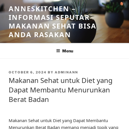
Skip
ANNESKITCHEN –
to
INFORMASI SEPUTAR
content
MAKANAN SEHAT BISA
ANDA RASAKAN
Menu
POSTED
OCTOBER 6, 2024
BY
ADMINANN
ON
Makanan Sehat untuk Diet yang
Dapat Membantu Menurunkan
Berat Badan
Makanan Sehat untuk Diet yang Dapat Membantu
Menurunkan Berat Badan memang menjadi topik yang