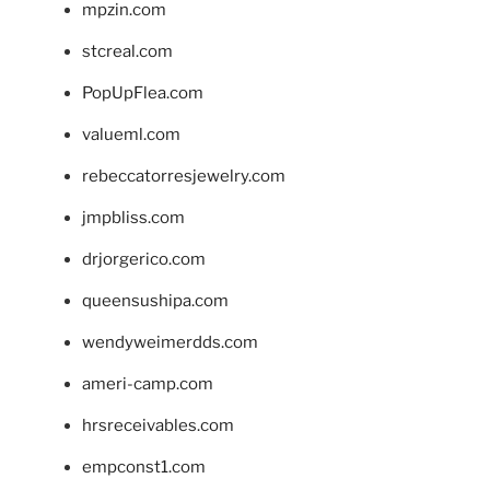
mpzin.com
stcreal.com
PopUpFlea.com
valueml.com
rebeccatorresjewelry.com
jmpbliss.com
drjorgerico.com
queensushipa.com
wendyweimerdds.com
ameri-camp.com
hrsreceivables.com
empconst1.com