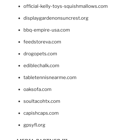
official-kelly-toys-squishmallows.com
displaygardenonsuncrest.org
bbq-empire-usa.com
feedstoreva.com
drogopets.com
ediblechalk.com
tabletennisnearme.com
oaksofa.com
soultacohtx.com
capishcaps.com
gpsyfl.org