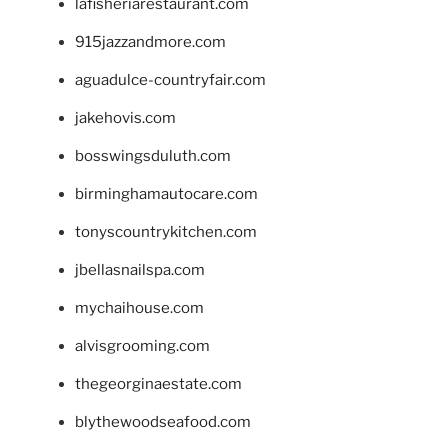
lafisheriarestaurant.com
915jazzandmore.com
aguadulce-countryfair.com
jakehovis.com
bosswingsduluth.com
birminghamautocare.com
tonyscountrykitchen.com
jbellasnailspa.com
mychaihouse.com
alvisgrooming.com
thegeorginaestate.com
blythewoodseafood.com