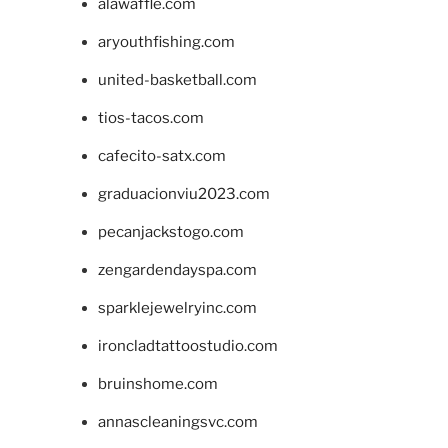
alawaffle.com
aryouthfishing.com
united-basketball.com
tios-tacos.com
cafecito-satx.com
graduacionviu2023.com
pecanjackstogo.com
zengardendayspa.com
sparklejewelryinc.com
ironcladtattoostudio.com
bruinshome.com
annascleaningsvc.com