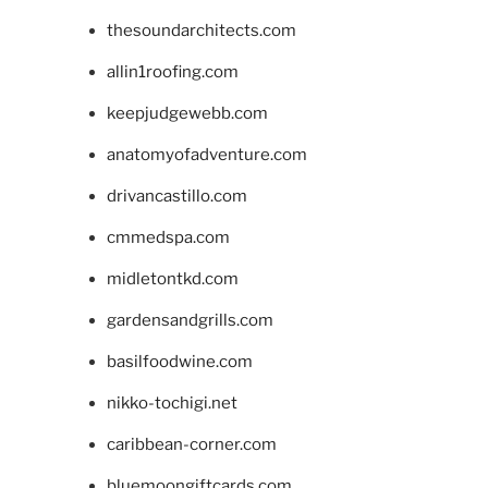
thesoundarchitects.com
allin1roofing.com
keepjudgewebb.com
anatomyofadventure.com
drivancastillo.com
cmmedspa.com
midletontkd.com
gardensandgrills.com
basilfoodwine.com
nikko-tochigi.net
caribbean-corner.com
bluemoongiftcards.com