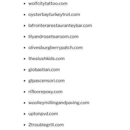
wolfcitytattoo.com
oysterbayturkeytrot.com
lafronterarestauranteybar.com
lilyandrosetearoom.com
olivesburgberrypatch.com
theslushkids.com
giobastian.com
glpascensori.com
rifloorepoxy.com
woolleymillingandpaving.com
uptonpvd.com
2troublegrill.com