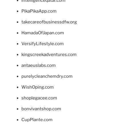
intelligenceqatar.com
PikaPikaApp.com
takecareofbusinessdfw.org
HamadaOfJapan.com
VersifyLifestyle.com
kingscreekadventures.com
antaeuslabs.com
purelycleanchemdry.com
WishOping.com
shoplegacee.com
bonvivantshop.com
CupPlante.com