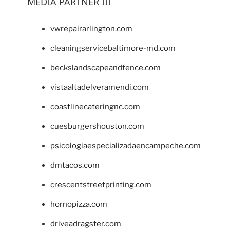
MEDIA PARTNER III
vwrepairarlington.com
cleaningservicebaltimore-md.com
beckslandscapeandfence.com
vistaaltadelveramendi.com
coastlinecateringnc.com
cuesburgershouston.com
psicologiaespecializadaencampeche.com
dmtacos.com
crescentstreetprinting.com
hornopizza.com
driveadragster.com