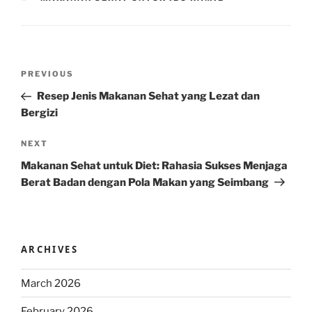
Post
Previous
PREVIOUS
navigation
Post
Resep Jenis Makanan Sehat yang Lezat dan
Bergizi
Next
NEXT
Post
Makanan Sehat untuk Diet: Rahasia Sukses Menjaga
Berat Badan dengan Pola Makan yang Seimbang
ARCHIVES
March 2026
February 2026