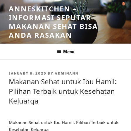
Skip
ANNESKITCHEN –
to
INFORMASI SEPUTAR
content
MAKANAN SEHAT BISA
ANDA RASAKAN
Menu
POSTED
JANUARY 6, 2025
BY
ADMINANN
ON
Makanan Sehat untuk Ibu Hamil:
Pilihan Terbaik untuk Kesehatan
Keluarga
Makanan Sehat untuk Ibu Hamil: Pilihan Terbaik untuk
Kesehatan Keluarga