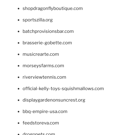
shopdragonflyboutique.com
sportszilla.org
batchprovisionsbar.com
brasserie-gobette.com
musicrearte.com
morseysfarms.com
riverviewtennis.com
official-kelly-toys-squishmallows.com
displaygardenonsuncrest.org
bbq-empire-usa.com
feedstoreva.com
drogopets.com