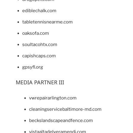
ediblechalk.com
tabletennisnearme.com
oaksofa.com
soultacohtx.com
capishcaps.com
gpsyfl.org
MEDIA PARTNER III
vwrepairarlington.com
cleaningservicebaltimore-md.com
beckslandscapeandfence.com
vistaaltadelveramendi.com