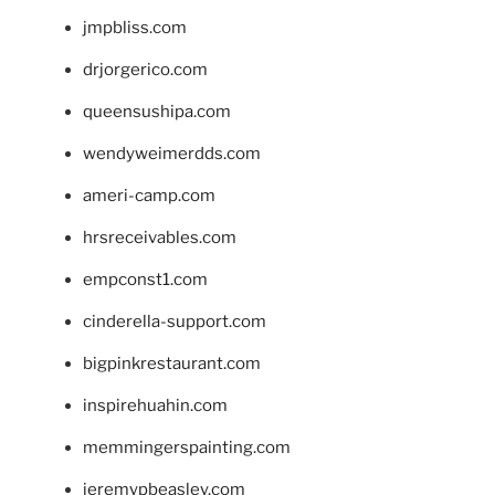
jmpbliss.com
drjorgerico.com
queensushipa.com
wendyweimerdds.com
ameri-camp.com
hrsreceivables.com
empconst1.com
cinderella-support.com
bigpinkrestaurant.com
inspirehuahin.com
memmingerspainting.com
jeremypbeasley.com