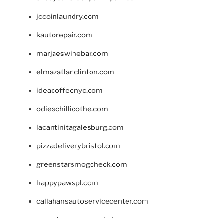
jccoinlaundry.com
kautorepair.com
marjaeswinebar.com
elmazatlanclinton.com
ideacoffeenyc.com
odieschillicothe.com
lacantinitagalesburg.com
pizzadeliverybristol.com
greenstarsmogcheck.com
happypawspl.com
callahansautoservicecenter.com