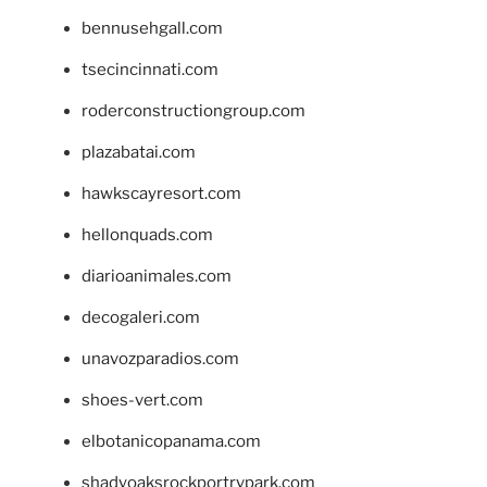
bennusehgall.com
tsecincinnati.com
roderconstructiongroup.com
plazabatai.com
hawkscayresort.com
hellonquads.com
diarioanimales.com
decogaleri.com
unavozparadios.com
shoes-vert.com
elbotanicopanama.com
shadyoaksrockportrvpark.com