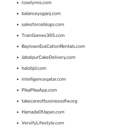
roselynns.com
balanceyoganj.com
salesforceblogs.com
TrainGames365.com
BaytownEvaCationRentals.com
JabalpurCakeDelivery.com
halobjd.com
intelligenceqatar.com
PikaPikaApp.com
takecareofbusinessdfw.org
HamadaOfJapan.com
VersifyLifestyle.com