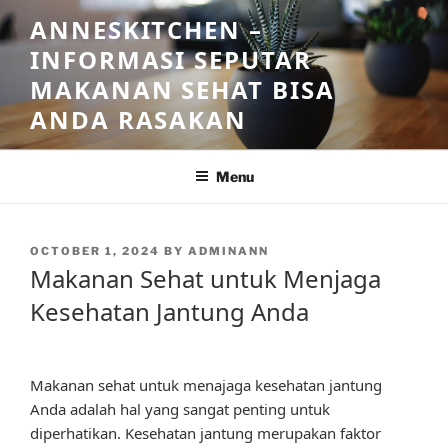
Skip
ANNESKITCHEN –
to
INFORMASI SEPUTAR
content
MAKANAN SEHAT BISA
ANDA RASAKAN
Menu
POSTED
OCTOBER 1, 2024
BY
ADMINANN
ON
Makanan Sehat untuk Menjaga
Kesehatan Jantung Anda
Makanan sehat untuk menajaga kesehatan jantung
Anda adalah hal yang sangat penting untuk
diperhatikan. Kesehatan jantung merupakan faktor