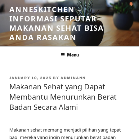
Skip
ANNESKITCHEN –
to
INFORMASI SEPUTAR
content
MAKANAN SEHAT BISA
ANDA RASAKAN
Menu
POSTED
JANUARY 10, 2025
BY
ADMINANN
ON
Makanan Sehat yang Dapat
Membantu Menurunkan Berat
Badan Secara Alami
Makanan sehat memang menjadi pilihan yang tepat
bagi mereka yang ingin menurunkan berat badan