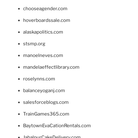
chooseagender.com
hoverboardssale.com
alaskapolitics.com
stsmp.org
manoelneves.com
mandelaeffectlibrary.com
roselynns.com
balanceyoganj.com
salesforceblogs.com
TrainGames365.com
BaytownEvaCationRentals.com
JabalpurCakeDelivery.com