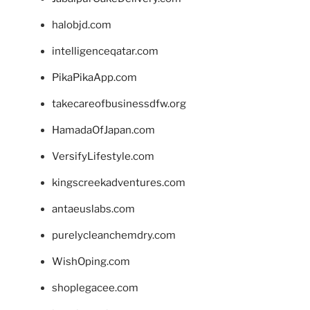
halobjd.com
intelligenceqatar.com
PikaPikaApp.com
takecareofbusinessdfw.org
HamadaOfJapan.com
VersifyLifestyle.com
kingscreekadventures.com
antaeuslabs.com
purelycleanchemdry.com
WishOping.com
shoplegacee.com