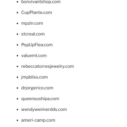
bonvivantshop.com
CupPlante.com
mpzin.com
stcreal.com
PopUpFlea.com
valueml.com
rebeccatorresjewelry.com
jmpbliss.com
drjorgerico.com
queensushipa.com
wendyweimerdds.com
ameri-camp.com