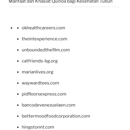
Manfaat dan Khasiat Quinoa bagi Kesehatan Tubuh
okhealthcareers.com
theintexperience.com
unboundedthefilm.com
catfriends-bg.org
marianlives.org
waywardtees.com
pidfloorsexpress.com
bancodevenezuelaen.com
bettermoodfoodcorporation.com
hingstonnt.com