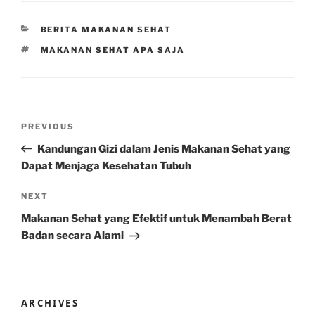
CATEGORIES
BERITA MAKANAN SEHAT
TAGS
MAKANAN SEHAT APA SAJA
Post
Previous
PREVIOUS
navigation
Post
Kandungan Gizi dalam Jenis Makanan Sehat yang
Dapat Menjaga Kesehatan Tubuh
Next
NEXT
Post
Makanan Sehat yang Efektif untuk Menambah Berat
Badan secara Alami
ARCHIVES