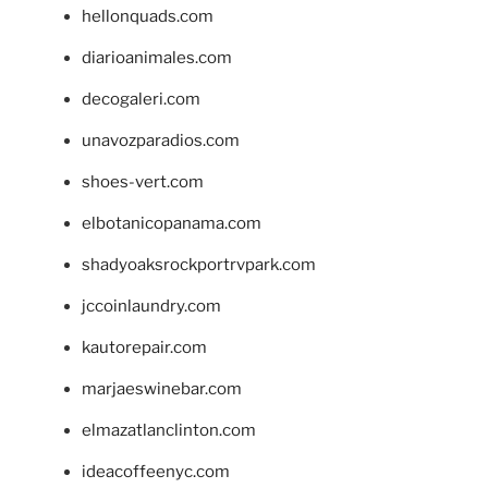
hellonquads.com
diarioanimales.com
decogaleri.com
unavozparadios.com
shoes-vert.com
elbotanicopanama.com
shadyoaksrockportrvpark.com
jccoinlaundry.com
kautorepair.com
marjaeswinebar.com
elmazatlanclinton.com
ideacoffeenyc.com