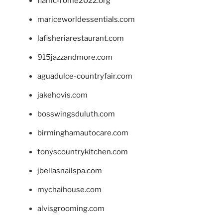
fiamc-rome2022.org
mariceworldessentials.com
lafisheriarestaurant.com
915jazzandmore.com
aguadulce-countryfair.com
jakehovis.com
bosswingsduluth.com
birminghamautocare.com
tonyscountrykitchen.com
jbellasnailspa.com
mychaihouse.com
alvisgrooming.com