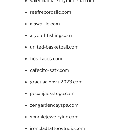
valenciamarketytaqueria.com
reefrecordsllc.com
alawaffle.com
aryouthfishing.com
united-basketball.com
tios-tacos.com
cafecito-satx.com
graduacionviu2023.com
pecanjackstogo.com
zengardendayspa.com
sparklejewelryinc.com
ironcladtattoostudio.com