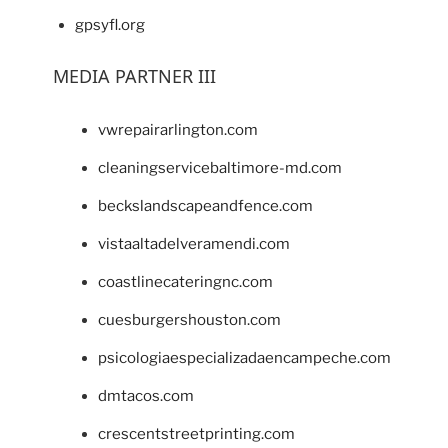
gpsyfl.org
MEDIA PARTNER III
vwrepairarlington.com
cleaningservicebaltimore-md.com
beckslandscapeandfence.com
vistaaltadelveramendi.com
coastlinecateringnc.com
cuesburgershouston.com
psicologiaespecializadaencampeche.com
dmtacos.com
crescentstreetprinting.com