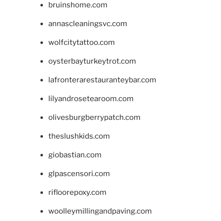
bruinshome.com
annascleaningsvc.com
wolfcitytattoo.com
oysterbayturkeytrot.com
lafronterarestauranteybar.com
lilyandrosetearoom.com
olivesburgberrypatch.com
theslushkids.com
giobastian.com
glpascensori.com
rifloorepoxy.com
woolleymillingandpaving.com