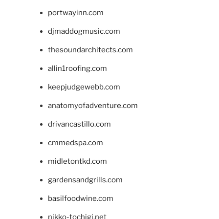
portwayinn.com
djmaddogmusic.com
thesoundarchitects.com
allin1roofing.com
keepjudgewebb.com
anatomyofadventure.com
drivancastillo.com
cmmedspa.com
midletontkd.com
gardensandgrills.com
basilfoodwine.com
nikko-tochigi.net