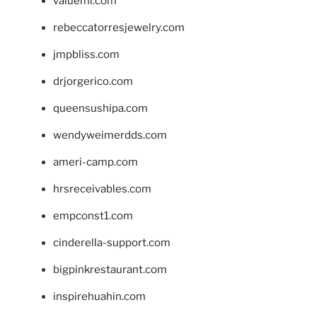
valueml.com
rebeccatorresjewelry.com
jmpbliss.com
drjorgerico.com
queensushipa.com
wendyweimerdds.com
ameri-camp.com
hrsreceivables.com
empconst1.com
cinderella-support.com
bigpinkrestaurant.com
inspirehuahin.com