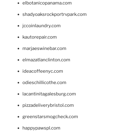
elbotanicopanama.com
shadyoaksrockportrvpark.com
jccoinlaundry.com
kautorepair.com
marjaeswinebar.com
elmazatlanclinton.com
ideacoffeenyc.com
odieschillicothe.com
lacantinitagalesburg.com
pizzadeliverybristol.com
greenstarsmogcheck.com
happypawspl.com