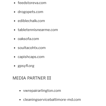
feedstoreva.com
drogopets.com
ediblechalk.com
tabletennisnearme.com
oaksofa.com
soultacohtx.com
capishcaps.com
gpsyfl.org
MEDIA PARTNER III
vwrepairarlington.com
cleaningservicebaltimore-md.com