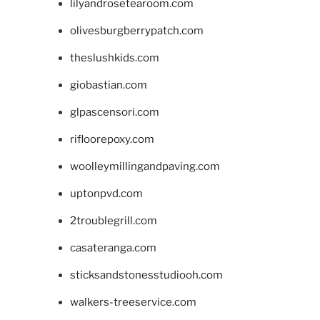
lilyandrosetearoom.com
olivesburgberrypatch.com
theslushkids.com
giobastian.com
glpascensori.com
rifloorepoxy.com
woolleymillingandpaving.com
uptonpvd.com
2troublegrill.com
casateranga.com
sticksandstonesstudiooh.com
walkers-treeservice.com