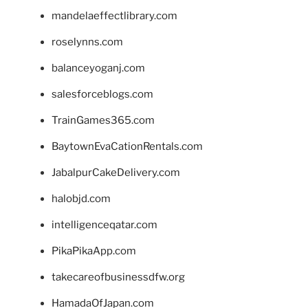
mandelaeffectlibrary.com
roselynns.com
balanceyoganj.com
salesforceblogs.com
TrainGames365.com
BaytownEvaCationRentals.com
JabalpurCakeDelivery.com
halobjd.com
intelligenceqatar.com
PikaPikaApp.com
takecareofbusinessdfw.org
HamadaOfJapan.com