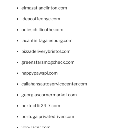
elmazatlanclinton.com
ideacoffeenyc.com
odieschillicothe.com
lacantinitagalesburg.com
pizzadeliverybristol.com
greenstarsmogcheck.com
happypawspl.com
callahansautoservicecenter.com
georgiascornermarket.com
perfectfit24-7.com
portugalprivatedriver.com
von-racer.com