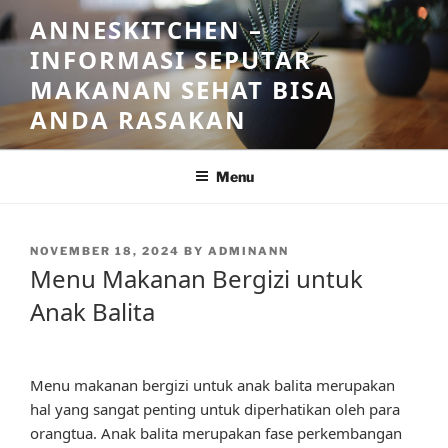
Skip
ANNESKITCHEN –
to
INFORMASI SEPUTAR
content
MAKANAN SEHAT BISA
ANDA RASAKAN
Menu
POSTED
NOVEMBER 18, 2024
BY
ADMINANN
ON
Menu Makanan Bergizi untuk
Anak Balita
Menu makanan bergizi untuk anak balita merupakan
hal yang sangat penting untuk diperhatikan oleh para
orangtua. Anak balita merupakan fase perkembangan