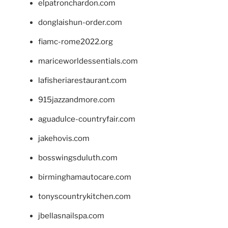
elpatronchardon.com
donglaishun-order.com
fiamc-rome2022.org
mariceworldessentials.com
lafisheriarestaurant.com
915jazzandmore.com
aguadulce-countryfair.com
jakehovis.com
bosswingsduluth.com
birminghamautocare.com
tonyscountrykitchen.com
jbellasnailspa.com