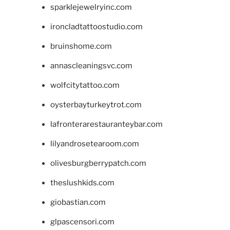
sparklejewelryinc.com
ironcladtattoostudio.com
bruinshome.com
annascleaningsvc.com
wolfcitytattoo.com
oysterbayturkeytrot.com
lafronterarestauranteybar.com
lilyandrosetearoom.com
olivesburgberrypatch.com
theslushkids.com
giobastian.com
glpascensori.com