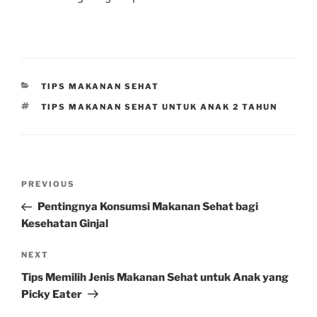
CATEGORIES
TIPS MAKANAN SEHAT
TAGS
TIPS MAKANAN SEHAT UNTUK ANAK 2 TAHUN
Post
Previous
PREVIOUS
navigation
Post
Pentingnya Konsumsi Makanan Sehat bagi
Kesehatan Ginjal
Next
NEXT
Post
Tips Memilih Jenis Makanan Sehat untuk Anak yang
Picky Eater