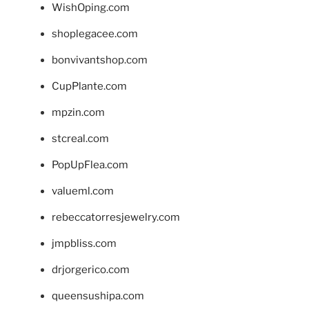
WishOping.com
shoplegacee.com
bonvivantshop.com
CupPlante.com
mpzin.com
stcreal.com
PopUpFlea.com
valueml.com
rebeccatorresjewelry.com
jmpbliss.com
drjorgerico.com
queensushipa.com