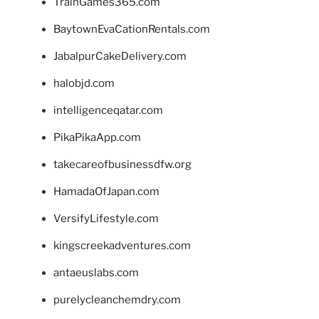
TrainGames365.com
BaytownEvaCationRentals.com
JabalpurCakeDelivery.com
halobjd.com
intelligenceqatar.com
PikaPikaApp.com
takecareofbusinessdfw.org
HamadaOfJapan.com
VersifyLifestyle.com
kingscreekadventures.com
antaeuslabs.com
purelycleanchemdry.com