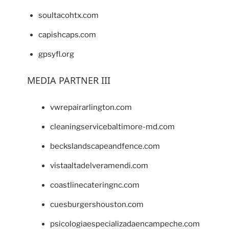
soultacohtx.com
capishcaps.com
gpsyfl.org
MEDIA PARTNER III
vwrepairarlington.com
cleaningservicebaltimore-md.com
beckslandscapeandfence.com
vistaaltadelveramendi.com
coastlinecateringnc.com
cuesburgershouston.com
psicologiaespecializadaencampeche.com