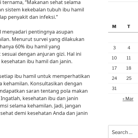
izi ternama, “Makanan sehat selama
n sistem kekebalan tubuh ibu hamil
ap penyakit dan infeksi.”
M
T
l menyadari pentingnya asupan
lan. Menurut survei yang dilakukan
hanya 60% ibu hamil yang
3
4
suai dengan anjuran gizi. Hal ini
10
11
esehatan ibu hamil dan janin.
17
18
i setiap ibu hamil untuk memperhatikan
24
25
 kehamilan. Konsultasikan dengan
31
mendapatkan saran tentang pola makan
Ingatlah, kesehatan ibu dan janin
« Mar
msi selama kehamilan. Jadi, jangan
sehat demi kesehatan Anda dan janin
Search
for: