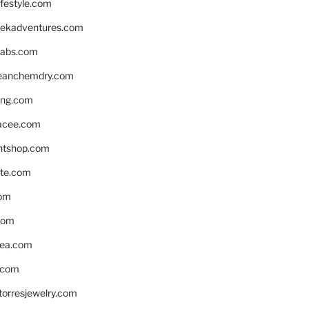
ifestyle.com
eekadventures.com
labs.com
leanchemdry.com
ing.com
acee.com
ntshop.com
te.com
om
com
ea.com
.com
torresjewelry.com