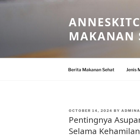
Skip
to
ANNESKITC
content
MAKANAN 
Berita Makanan Sehat
Jenis 
POSTED
OCTOBER 14, 2024
BY
ADMIN
ON
Pentingnya Asupa
Selama Kehamilan