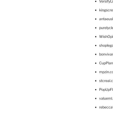
VersifyL
kingscr
antaeus
purelyc
WishOp
shopleg
bonviva
CupPlan
mpzin.c
stcreal.
PopUpFl
valueml
rebecca