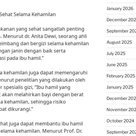
January 2026
Sehat Selama Kehamilan
December 20
kanan yang sehat sangatlah penting
September 20
. Menurut dr. Anita Dewi, seorang ahli
August 2025
eimbang dan bergizi selama kehamilan
an janin dengan baik serta
July 2025
si pada ibu hamil.”
June 2025
a kehamilan juga dapat memengaruhi
February 2025
enurut penelitian yang dilakukan oleh
 spesialis gizi, “Ibu hamil yang
January 2025
akan melahirkan bayi dengan berat
December 20
a kehamilan, sehingga risiko
pat dikurangi.”
November 20
October 2024
ehat juga dapat membantu ibu hamil
selama kehamilan. Menurut Prof. Dr.
September 20