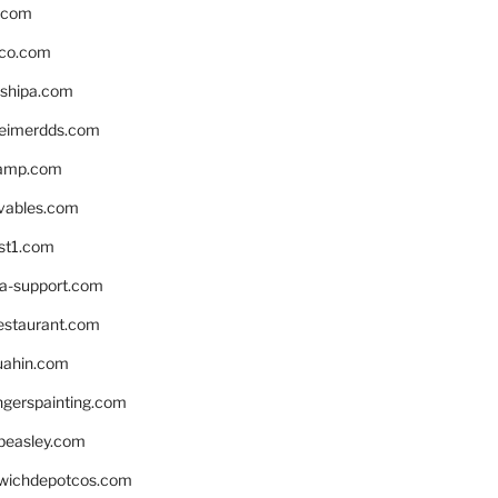
s.com
ico.com
shipa.com
eimerdds.com
camp.com
ivables.com
st1.com
la-support.com
estaurant.com
uahin.com
erspainting.com
beasley.com
wichdepotcos.com