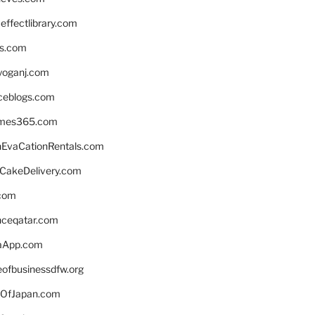
ffectlibrary.com
ns.com
yoganj.com
rceblogs.com
ames365.com
EvaCationRentals.com
rCakeDelivery.com
.com
enceqatar.com
aApp.com
eofbusinessdfw.org
OfJapan.com