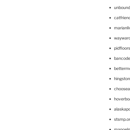
unbound
catfrien
marianli
wayward
pidfloo
bancode
betterm
hingsto
choosea
hoverbo
alaskapo
stsmp.o
manoel