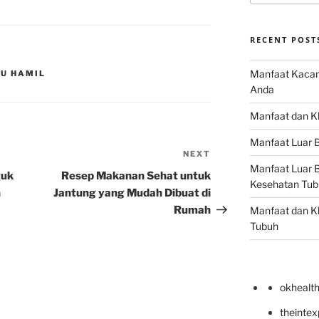
RECENT POST
Manfaat Kacan
BU HAMIL
Anda
Manfaat dan Kh
Manfaat Luar B
NEXT
Next
Manfaat Luar B
Post
tuk
Resep Makanan Sehat untuk
Kesehatan Tub
n
Jantung yang Mudah Dibuat di
Rumah
Manfaat dan Kh
Tubuh
okhealt
theinte