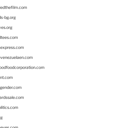
edthefilm.com
ds-bg.org
ves.org
tees.com
rsexpress.com
venezuelaen.com
oodfoodcorporation.com
nnt.com
gender.com
ardssale.com
litics.com
rg
neves.com