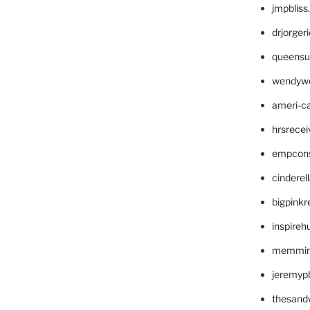
jmpblis
drjorger
queensu
wendyw
ameri-
hrsrece
empcon
cinderel
bigpinkr
inspireh
memming
jeremyp
thesand