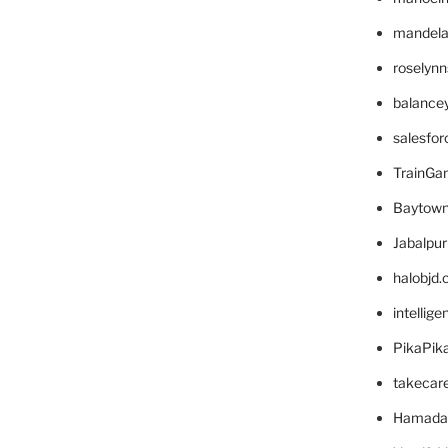
mandelae
roselyn
balance
salesfo
TrainG
Baytown
Jabalpu
halobjd
intellig
PikaPik
takecar
Hamada