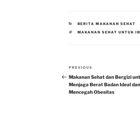
CATEGORIES
BERITA MAKANAN SEHAT
TAGS
MAKANAN SEHAT UNTUK I
Post
Previous
PREVIOUS
navigation
Post
Makanan Sehat dan Bergizi un
Menjaga Berat Badan Ideal da
Mencegah Obesitas