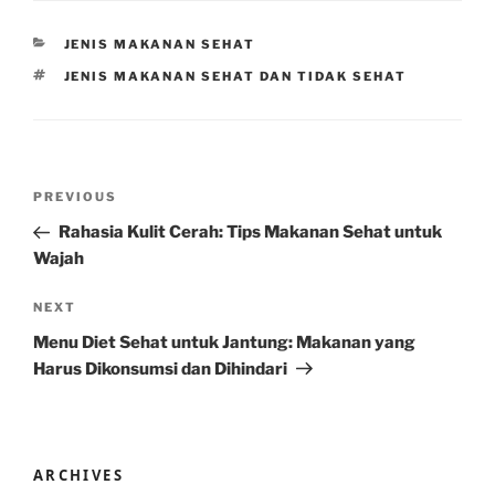
CATEGORIES
JENIS MAKANAN SEHAT
TAGS
JENIS MAKANAN SEHAT DAN TIDAK SEHAT
Post
Previous
PREVIOUS
navigation
Post
Rahasia Kulit Cerah: Tips Makanan Sehat untuk
Wajah
Next
NEXT
Post
Menu Diet Sehat untuk Jantung: Makanan yang
Harus Dikonsumsi dan Dihindari
ARCHIVES