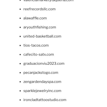
valenciamarketytaqueria.com
reefrecordsllc.com
alawaffle.com
aryouthfishing.com
united-basketball.com
tios-tacos.com
cafecito-satx.com
graduacionviu2023.com
pecanjackstogo.com
zengardendayspa.com
sparklejewelryinc.com
ironcladtattoostudio.com