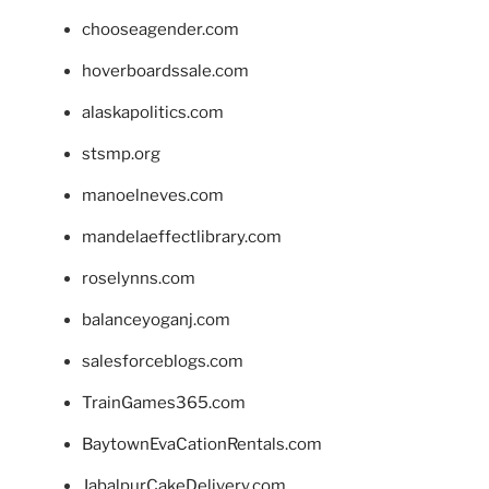
chooseagender.com
hoverboardssale.com
alaskapolitics.com
stsmp.org
manoelneves.com
mandelaeffectlibrary.com
roselynns.com
balanceyoganj.com
salesforceblogs.com
TrainGames365.com
BaytownEvaCationRentals.com
JabalpurCakeDelivery.com