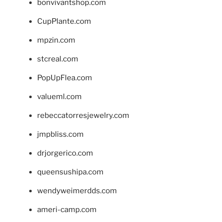
bonvivantshop.com
CupPlante.com
mpzin.com
stcreal.com
PopUpFlea.com
valueml.com
rebeccatorresjewelry.com
jmpbliss.com
drjorgerico.com
queensushipa.com
wendyweimerdds.com
ameri-camp.com