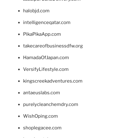
halobjd.com
intelligenceqatar.com
PikaPikaApp.com
takecareofbusinessdfw.org
HamadaOfJapan.com
VersifyLifestyle.com
kingscreekadventures.com
antaeuslabs.com
purelycleanchemdry.com
WishOping.com
shoplegacee.com