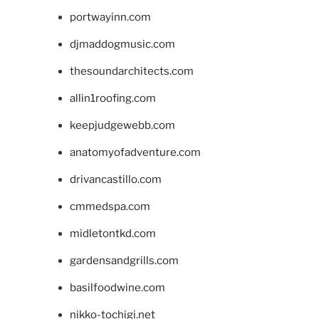
portwayinn.com
djmaddogmusic.com
thesoundarchitects.com
allin1roofing.com
keepjudgewebb.com
anatomyofadventure.com
drivancastillo.com
cmmedspa.com
midletontkd.com
gardensandgrills.com
basilfoodwine.com
nikko-tochigi.net