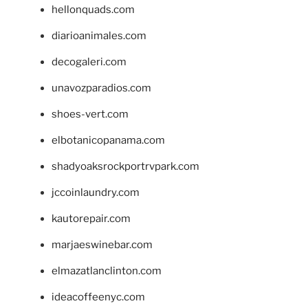
hellonquads.com
diarioanimales.com
decogaleri.com
unavozparadios.com
shoes-vert.com
elbotanicopanama.com
shadyoaksrockportrvpark.com
jccoinlaundry.com
kautorepair.com
marjaeswinebar.com
elmazatlanclinton.com
ideacoffeenyc.com