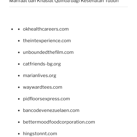
Manfaat dan Khasiat Quinoa bagi Kesehatan Tubuh
okhealthcareers.com
theintexperience.com
unboundedthefilm.com
catfriends-bg.org
marianlives.org
waywardtees.com
pidfloorsexpress.com
bancodevenezuelaen.com
bettermoodfoodcorporation.com
hingstonnt.com