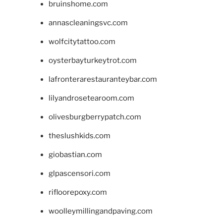
bruinshome.com
annascleaningsvc.com
wolfcitytattoo.com
oysterbayturkeytrot.com
lafronterarestauranteybar.com
lilyandrosetearoom.com
olivesburgberrypatch.com
theslushkids.com
giobastian.com
glpascensori.com
rifloorepoxy.com
woolleymillingandpaving.com