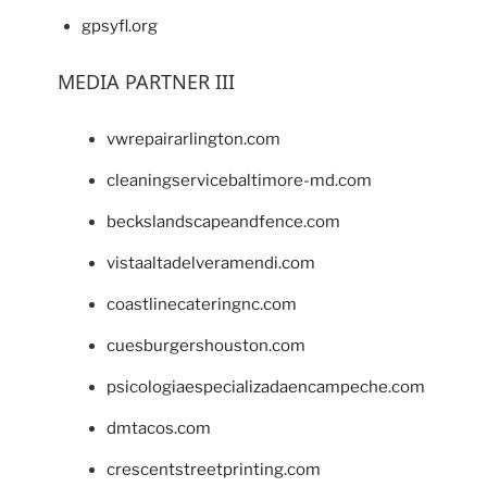
gpsyfl.org
MEDIA PARTNER III
vwrepairarlington.com
cleaningservicebaltimore-md.com
beckslandscapeandfence.com
vistaaltadelveramendi.com
coastlinecateringnc.com
cuesburgershouston.com
psicologiaespecializadaencampeche.com
dmtacos.com
crescentstreetprinting.com