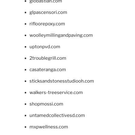
giobastian.com
glpascensori.com
rifloorepoxy.com
woolleymillingandpaving.com
uptonpvd.com
2troublegrill.com
casateranga.com
sticksandstonesstudiooh.com
walkers-treeservice.com
shopmossi.com
untamedcollectivesd.com
mxpwellness.com