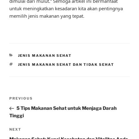
dimulai dari mulut.” Semoga artikel ini bermanfaat
untuk meningkatkan kesadaran kita akan pentingnya
memilih jenis makanan yang tepat.
CATEGORIES
JENIS MAKANAN SEHAT
TAGS
JENIS MAKANAN SEHAT DAN TIDAK SEHAT
Post
Previous
PREVIOUS
navigation
Post
5 Tips Makanan Sehat untuk Menjaga Darah
Tinggi
Next
NEXT
Post