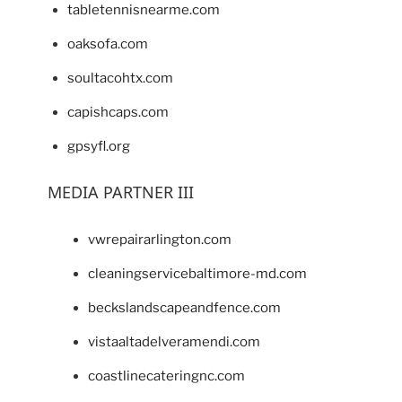
tabletennisnearme.com
oaksofa.com
soultacohtx.com
capishcaps.com
gpsyfl.org
MEDIA PARTNER III
vwrepairarlington.com
cleaningservicebaltimore-md.com
beckslandscapeandfence.com
vistaaltadelveramendi.com
coastlinecateringnc.com