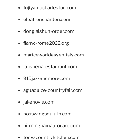
fujiyamacharleston.com
elpatronchardon.com
donglaishun-order.com
fiamc-rome2022.org
mariceworldessentials.com
lafisheriarestaurant.com
915jazzandmore.com
aguadulce-countryfair.com
jakehovis.com
bosswingsduluth.com
birminghamautocare.com
tonyscountrykitchen.com