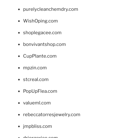
purelycleanchemdry.com
WishOping.com
shoplegacee.com
bonvivantshop.com
CupPlante.com
mpzin.com
stcreal.com
PopUpFlea.com
valueml.com
rebeccatorresjewelry.com
jmpbliss.com
drjorgerico.com