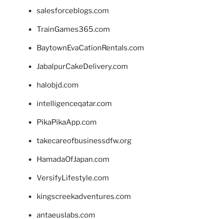
salesforceblogs.com
TrainGames365.com
BaytownEvaCationRentals.com
JabalpurCakeDelivery.com
halobjd.com
intelligenceqatar.com
PikaPikaApp.com
takecareofbusinessdfw.org
HamadaOfJapan.com
VersifyLifestyle.com
kingscreekadventures.com
antaeuslabs.com