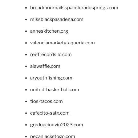
broadmoornailsspacoloradosprings.com
missblackpasadena.com
anneskitchen.org
valenciamarketytaqueria.com
reefrecordsllc.com
alawaffle.com
aryouthfishing.com
united-basketball.com
tios-tacos.com
cafecito-satx.com
graduacionviu2023.com
pecanjackstogo.com