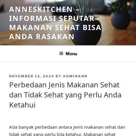
Skip
ANNESKITCHEN –
to
INFORMASI SEPUTAR
content
MAKANAN SEHAT BISA
ANDA RASAKAN
Menu
POSTED
NOVEMBER 12, 2024
BY
ADMINANN
ON
Perbedaan Jenis Makanan Sehat
dan Tidak Sehat yang Perlu Anda
Ketahui
Ada banyak perbedaan antara jenis makanan sehat dan
tidak sehat yang perlu kita ketahui. Makanan sehat