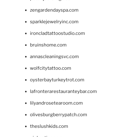
zengardendayspa.com
sparklejewelryinc.com
ironcladtattoostudio.com
bruinshome.com
annascleaningsvc.com
wolfcitytattoo.com
oysterbayturkeytrot.com
lafronterarestauranteybar.com
lilyandrosetearoom.com
olivesburgberrypatch.com
theslushkids.com