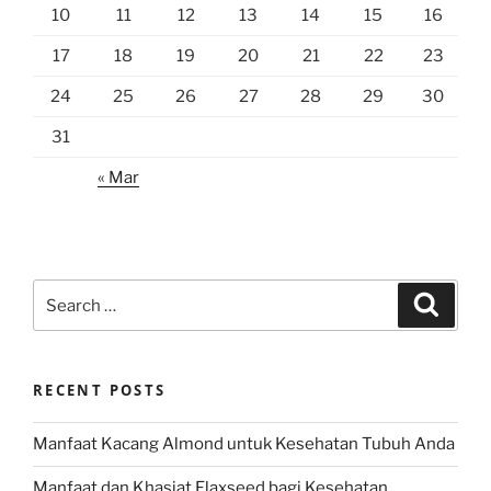
10
11
12
13
14
15
16
17
18
19
20
21
22
23
24
25
26
27
28
29
30
31
« Mar
Search
Search
for:
RECENT POSTS
Manfaat Kacang Almond untuk Kesehatan Tubuh Anda
Manfaat dan Khasiat Flaxseed bagi Kesehatan