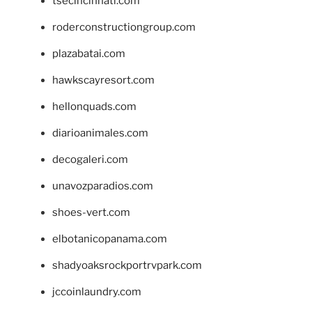
tsecincinnati.com
roderconstructiongroup.com
plazabatai.com
hawkscayresort.com
hellonquads.com
diarioanimales.com
decogaleri.com
unavozparadios.com
shoes-vert.com
elbotanicopanama.com
shadyoaksrockportrvpark.com
jccoinlaundry.com