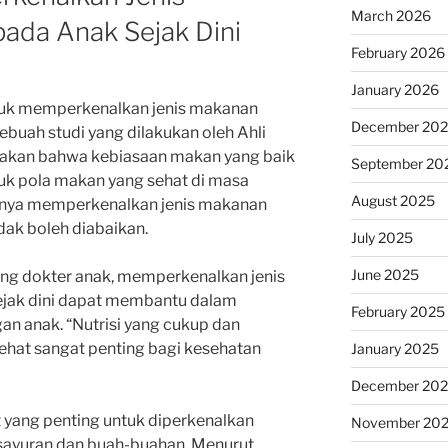
March 2026
ada Anak Sejak Dini
February 2026
January 2026
ntuk memperkenalkan jenis makanan
December 20
Sebuah studi yang dilakukan oleh Ahli
atakan bahwa kebiasaan makan yang baik
September 20
uk pola makan yang sehat di masa
August 2025
ngnya memperkenalkan jenis makanan
idak boleh diabaikan.
July 2025
June 2025
rang dokter anak, memperkenalkan jenis
ejak dini dapat membantu dalam
February 2025
 anak. “Nutrisi yang cukup dan
ehat sangat penting bagi kesehatan
January 2025
December 20
t yang penting untuk diperkenalkan
November 20
 sayuran dan buah-buahan. Menurut