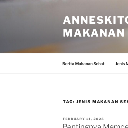
Skip
to
ANNESKIT
content
MAKANAN 
Berita Makanan Sehat
Jenis 
TAG:
JENIS MAKANAN SE
POSTED
FEBRUARY 11, 2025
ON
Pentingnya Memper