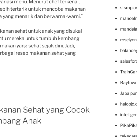
riasi menu. Menurut chef terkenal,
stsmp.o
 lebih tertarik untuk mencoba makanan
ra yang menarik dan berwarna-warni.”
manoel
mandelae
nan sehat untuk anak yang disukai
antu mereka untuk tumbuh kembang
roselyn
makan yang sehat sejak dini. Jadi,
balance
rbagai resep makanan sehat yang
salesfo
TrainG
Baytown
Jabalpu
halobjd
kanan Sehat yang Cocok
intellig
mbang Anak
PikaPik
takecar