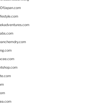
OfJapan.com
ifestyle.com
eekadventures.com
labs.com
leanchemdry.com
ing.com
acee.com
ntshop.com
te.com
om
com
ea.com