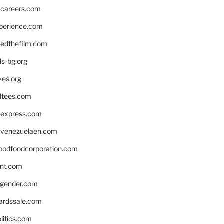
hcareers.com
xperience.com
edthefilm.com
ds-bg.org
ves.org
tees.com
rsexpress.com
venezuelaen.com
oodfoodcorporation.com
nnt.com
gender.com
ardssale.com
litics.com