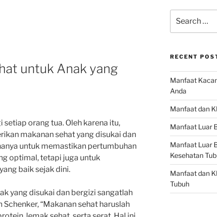
Search
for:
RECENT POS
at untuk Anak yang
Manfaat Kacan
Anda
Manfaat dan Kh
setiap orang tua. Oleh karena itu,
Manfaat Luar B
rikan makanan sehat yang disukai dan
Manfaat Luar B
 hanya untuk memastikan pertumbuhan
Kesehatan Tub
 optimal, tetapi juga untuk
ng baik sejak dini.
Manfaat dan Kh
Tubuh
k yang disukai dan bergizi sangatlah
rah Schenker, “Makanan sehat haruslah
otein, lemak sehat, serta serat. Hal ini