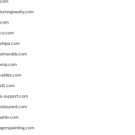
.com
torresjewelry.com
s.com
ico.com
shipa.com
eimerdds.com
camp.com
ivables.com
st1.com
la-support.com
estaurant.com
uahin.com
erspainting.com