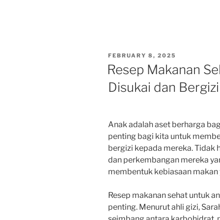
POSTED
FEBRUARY 8, 2025
ON
Resep Makanan Seh
Disukai dan Bergizi
Anak adalah aset berharga bagi 
penting bagi kita untuk membe
bergizi kepada mereka. Tidak
dan perkembangan mereka yang
membentuk kebiasaan makan ya
Resep makanan sehat untuk ana
penting. Menurut ahli gizi, Sa
seimbang antara karbohidrat, pr