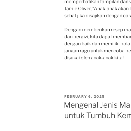
memperhatikan tampilan dan va
Jamie Oliver, “Anak-anak akan
sehat jika disajikan dengan ca
Dengan memberikan resep maka
dan bergizi, kita dapat memb
dengan baik dan memiliki pola 
jangan ragu untuk mencoba be
disukai oleh anak-anak kita!
POSTED
FEBRUARY 6, 2025
ON
Mengenal Jenis Ma
untuk Tumbuh Ke