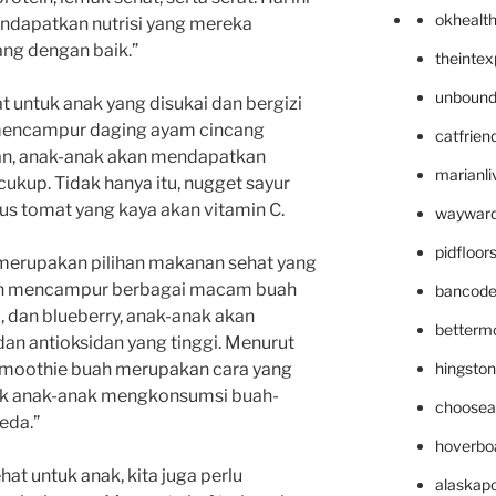
okhealt
dapatkan nutrisi yang mereka
ng dengan baik.”
theinte
unbound
 untuk anak yang disukai dan bergizi
 mencampur daging ayam cincang
catfrien
an, anak-anak akan mendapatkan
marianli
cukup. Tidak hanya itu, nugget sayur
us tomat yang kaya akan vitamin C.
wayward
pidfloo
a merupakan pilihan makanan sehat yang
gan mencampur berbagai macam buah
bancode
i, dan blueberry, anak-anak akan
betterm
n antioksidan yang tinggi. Menurut
hingsto
 “Smoothie buah merupakan cara yang
k anak-anak mengkonsumsi buah-
choosea
eda.”
hoverbo
t untuk anak, kita juga perlu
alaskapo