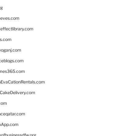
rg
neves.com
ffectlibrary.com
ns.com
yoganj.com
rceblogs.com
ames365.com
EvaCationRentals.com
rCakeDelivery.com
.com
enceqatar.com
aApp.com
eofbusinessdfw.org