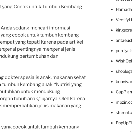
at yang Cocok untuk Tumbuh Kembang
Hamada
VersifyL
 Anda sedang mencari informasi
kingscr
t yang cocok untuk tumbuh kembang
antaeus
 tempat yang tepat! Karena pada artikel
mengenai pentingnya mengenal jenis
purelyc
endukung pertumbuhan dan
WishOp
shopleg
ang dokter spesialis anak, makanan sehat
bonviva
m tumbuh kembang anak. “Nutrisi yang
ibutuhkan untuk mendukung
CupPlan
organ tubuh anak,” ujarnya. Oleh karena
mpzin.c
tuk memperhatikan jenis makanan yang
stcreal.
PopUpFl
at yang cocok untuk tumbuh kembang