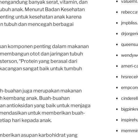
valueml
mengandung banyak serat, vitamin, dan
tubuh anak. Menurut Badan Kesehatan
rebecca
enting untuk kesehatan anak karena
jmpblis
an tubuh dan mencegah berbagai
drjorger
queensu
upakan komponen penting dalam makanan
k membangun otot dan jaringan tubuh
wendyw
asterson, “Protein yang berasal dari
ameri-
g-kacangan sangat baik untuk tumbuh
hrsrece
empcon
buah-buahan juga merupakan makanan
uh kembang anak. Buah-buahan
cinderel
n antioksidan yang baik untuk menjaga
bigpinkr
mendasikan untuk memberikan buah-
inspireh
etiap hari kepada anak.
memming
emberikan asupan karbohidrat yang