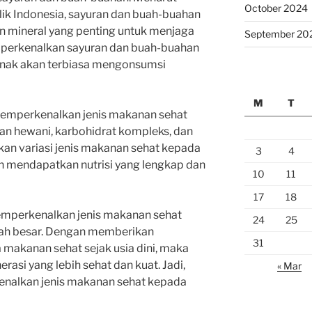
October 2024
ik Indonesia, sayuran dan buah-buahan
n mineral yang penting untuk menjaga
September 20
perkenalkan sayuran dan buah-buahan
 anak akan terbiasa mengonsumsi
M
T
k memperkenalkan jenis makanan sehat
 dan hewani, karbohidrat kompleks, dan
an variasi jenis makanan sehat kepada
3
4
an mendapatkan nutrisi yang lengkap dan
10
11
17
18
emperkenalkan jenis makanan sehat
24
25
tlah besar. Dengan memberikan
31
 makanan sehat sejak usia dini, maka
asi yang lebih sehat dan kuat. Jadi,
« Mar
enalkan jenis makanan sehat kepada