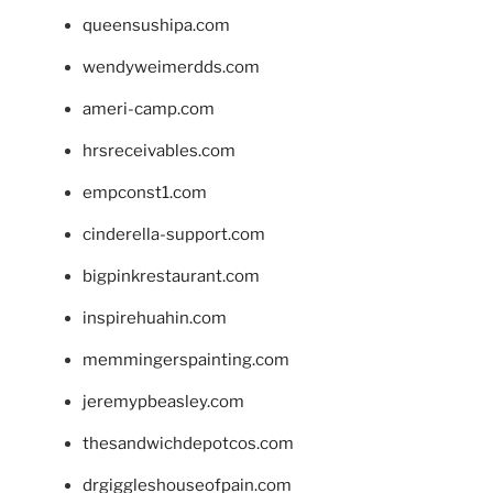
queensushipa.com
wendyweimerdds.com
ameri-camp.com
hrsreceivables.com
empconst1.com
cinderella-support.com
bigpinkrestaurant.com
inspirehuahin.com
memmingerspainting.com
jeremypbeasley.com
thesandwichdepotcos.com
drgiggleshouseofpain.com