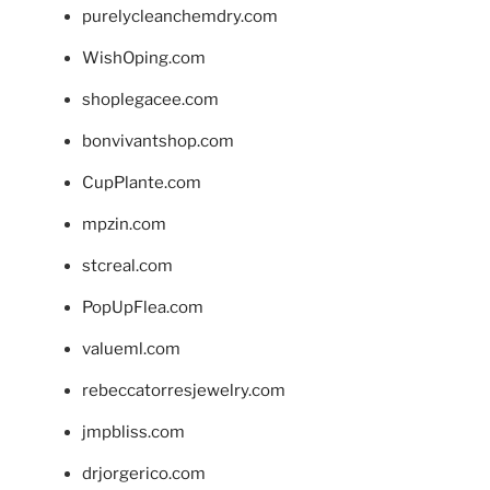
purelycleanchemdry.com
WishOping.com
shoplegacee.com
bonvivantshop.com
CupPlante.com
mpzin.com
stcreal.com
PopUpFlea.com
valueml.com
rebeccatorresjewelry.com
jmpbliss.com
drjorgerico.com