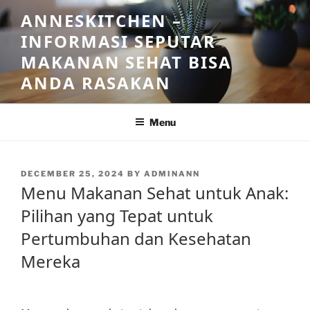
Skip
ANNESKITCHEN –
to
INFORMASI SEPUTAR
content
MAKANAN SEHAT BISA
ANDA RASAKAN
Menu
POSTED
DECEMBER 25, 2024
BY
ADMINANN
ON
Menu Makanan Sehat untuk Anak:
Pilihan yang Tepat untuk
Pertumbuhan dan Kesehatan
Mereka