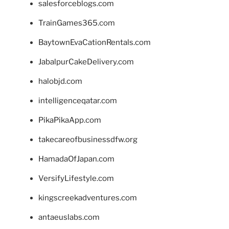
salesforceblogs.com
TrainGames365.com
BaytownEvaCationRentals.com
JabalpurCakeDelivery.com
halobjd.com
intelligenceqatar.com
PikaPikaApp.com
takecareofbusinessdfw.org
HamadaOfJapan.com
VersifyLifestyle.com
kingscreekadventures.com
antaeuslabs.com