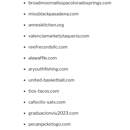
broadmoornailsspacoloradosprings.com
missblackpasadena.com
anneskitchen.org
valenciamarketytaqueria.com
reefrecordsllc.com
alawaffle.com
aryouthfishing.com
united-basketball.com
tios-tacos.com
cafecito-satx.com
graduacionviu2023.com
pecanjackstogo.com