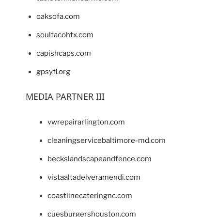
oaksofa.com
soultacohtx.com
capishcaps.com
gpsyfl.org
MEDIA PARTNER III
vwrepairarlington.com
cleaningservicebaltimore-md.com
beckslandscapeandfence.com
vistaaltadelveramendi.com
coastlinecateringnc.com
cuesburgershouston.com