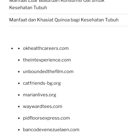
Manfaat Luar Biasa dari Konsumsi Oat untuk
Kesehatan Tubuh
Manfaat dan Khasiat Quinoa bagi Kesehatan Tubuh
okhealthcareers.com
theintexperience.com
unboundedthefilm.com
catfriends-bg.org
marianlives.org
waywardtees.com
pidfloorsexpress.com
bancodevenezuelaen.com