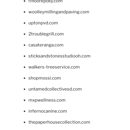
rifloorepoxy.com
woolleymillingandpaving.com
uptonpvd.com
2troublegrill.com
casateranga.com
sticksandstonesstudiooh.com
walkers-treeservice.com
shopmossi.com
untamedcollectivesd.com
mxpwellness.com
infernocanine.com
thepaperhousecollection.com