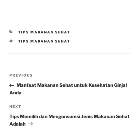
CATEGORIES
TIPS MAKANAN SEHAT
TAGS
TIPS MAKANAN SEHAT
Post
Previous
PREVIOUS
navigation
Post
Manfaat Makanan Sehat untuk Kesehatan Ginjal
Anda
Next
NEXT
Post
Tips Memilih dan Mengonsumsi Jenis Makanan Sehat
Adalah