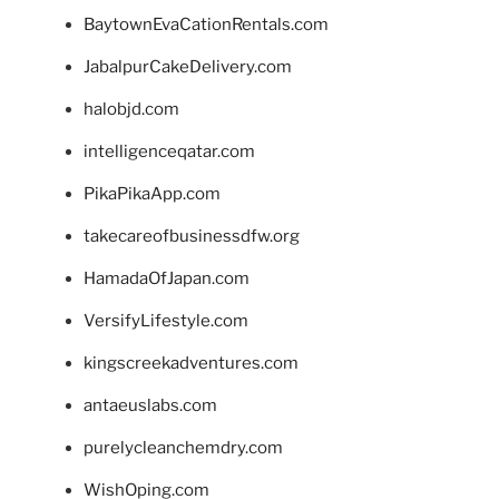
BaytownEvaCationRentals.com
JabalpurCakeDelivery.com
halobjd.com
intelligenceqatar.com
PikaPikaApp.com
takecareofbusinessdfw.org
HamadaOfJapan.com
VersifyLifestyle.com
kingscreekadventures.com
antaeuslabs.com
purelycleanchemdry.com
WishOping.com