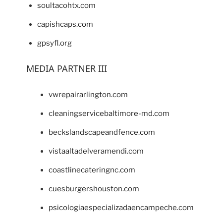
soultacohtx.com
capishcaps.com
gpsyfl.org
MEDIA PARTNER III
vwrepairarlington.com
cleaningservicebaltimore-md.com
beckslandscapeandfence.com
vistaaltadelveramendi.com
coastlinecateringnc.com
cuesburgershouston.com
psicologiaespecializadaencampeche.com