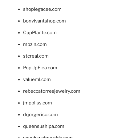
shoplegacee.com
bonvivantshop.com
CupPlante.com
mpzin.com
stcreal.com
PopUpFlea.com
valueml.com
rebeccatorresjewelry.com
jmpbliss.com
drjorgerico.com
queensushipa.com
wendyweimerdds.com