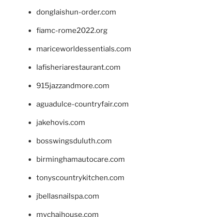
donglaishun-order.com
fiamc-rome2022.org
mariceworldessentials.com
lafisheriarestaurant.com
915jazzandmore.com
aguadulce-countryfair.com
jakehovis.com
bosswingsduluth.com
birminghamautocare.com
tonyscountrykitchen.com
jbellasnailspa.com
mychaihouse.com