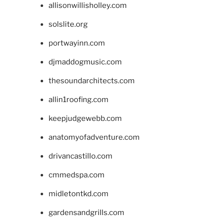
allisonwillisholley.com
solslite.org
portwayinn.com
djmaddogmusic.com
thesoundarchitects.com
allin1roofing.com
keepjudgewebb.com
anatomyofadventure.com
drivancastillo.com
cmmedspa.com
midletontkd.com
gardensandgrills.com