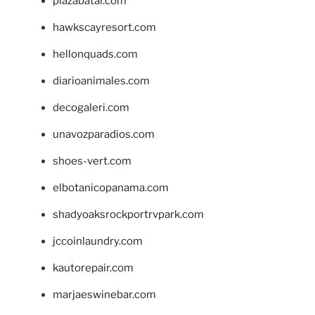
plazabatai.com
hawkscayresort.com
hellonquads.com
diarioanimales.com
decogaleri.com
unavozparadios.com
shoes-vert.com
elbotanicopanama.com
shadyoaksrockportrvpark.com
jccoinlaundry.com
kautorepair.com
marjaeswinebar.com