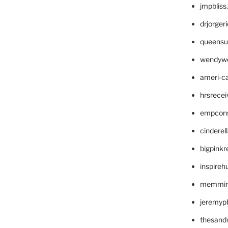
jmpblis
drjorger
queensu
wendyw
ameri-
hrsrece
empcon
cinderel
bigpinkr
inspireh
memming
jeremyp
thesand