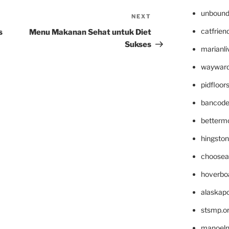
unbound
NEXT
Next
Post
catfrien
s
Menu Makanan Sehat untuk Diet
Sukses
marianli
wayward
pidfloo
bancode
betterm
hingsto
choosea
hoverbo
alaskapo
stsmp.o
manoel