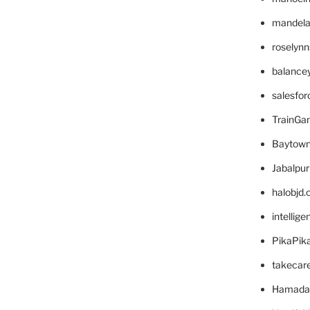
mandelae
roselyn
balance
salesfo
TrainG
Baytown
Jabalpu
halobjd
intellig
PikaPik
takecar
Hamada