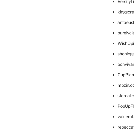
VersifyL
kingscr
antaeus
purelyc
WishOp
shopleg
bonviva
CupPlan
mpzin.c
stcreal.
PopUpFl
valueml
rebecca