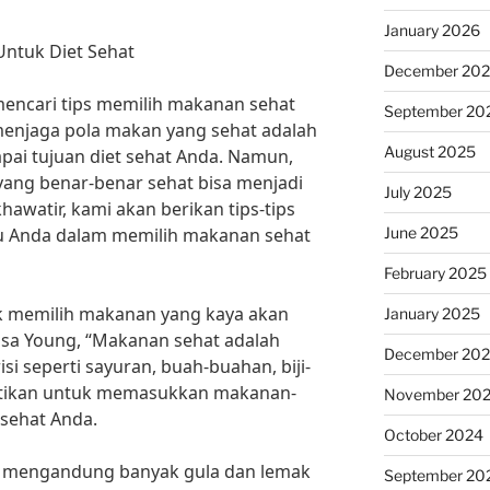
January 2026
Untuk Diet Sehat
December 20
encari tips memilih makanan sehat
September 20
 menjaga pola makan yang sehat adalah
August 2025
ai tujuan diet sehat Anda. Namun,
ang benar-benar sehat bisa menjadi
July 2025
hawatir, kami akan berikan tips-tips
June 2025
 Anda dalam memilih makanan sehat
February 2025
k memilih makanan yang kaya akan
January 2025
. Lisa Young, “Makanan sehat adalah
December 20
i seperti sayuran, buah-buahan, biji-
Pastikan untuk memasukkan makanan-
November 20
sehat Anda.
October 2024
g mengandung banyak gula dan lemak
September 20