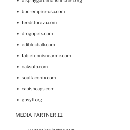
displaygardenonsuncrest.org
bbq-empire-usa.com
feedstoreva.com
drogopets.com
ediblechalk.com
tabletennisnearme.com
oaksofa.com
soultacohtx.com
capishcaps.com
gpsyfl.org
MEDIA PARTNER III