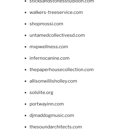
sticksandstonesstudiooh.com
walkers-treeservice.com
shopmossi.com
untamedcollectivesd.com
mxpwellness.com
infernocanine.com
thepaperhousecollection.com
allisonwillisholley.com
solslite.org
portwayinn.com
djmaddogmusic.com
thesoundarchitects.com