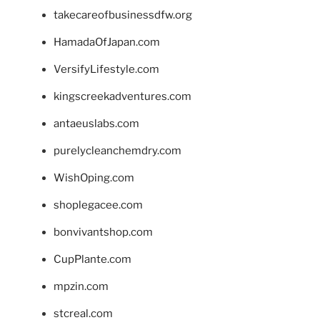
takecareofbusinessdfw.org
HamadaOfJapan.com
VersifyLifestyle.com
kingscreekadventures.com
antaeuslabs.com
purelycleanchemdry.com
WishOping.com
shoplegacee.com
bonvivantshop.com
CupPlante.com
mpzin.com
stcreal.com