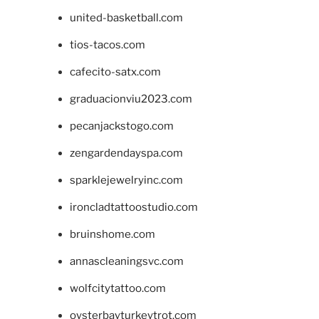
united-basketball.com
tios-tacos.com
cafecito-satx.com
graduacionviu2023.com
pecanjackstogo.com
zengardendayspa.com
sparklejewelryinc.com
ironcladtattoostudio.com
bruinshome.com
annascleaningsvc.com
wolfcitytattoo.com
oysterbayturkeytrot.com