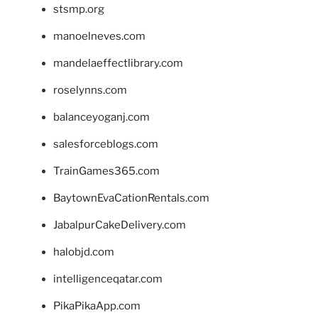
stsmp.org
manoelneves.com
mandelaeffectlibrary.com
roselynns.com
balanceyoganj.com
salesforceblogs.com
TrainGames365.com
BaytownEvaCationRentals.com
JabalpurCakeDelivery.com
halobjd.com
intelligenceqatar.com
PikaPikaApp.com