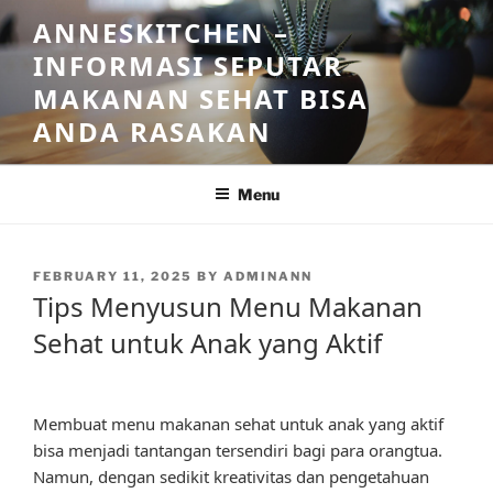
Skip
ANNESKITCHEN –
to
INFORMASI SEPUTAR
content
MAKANAN SEHAT BISA
ANDA RASAKAN
Menu
POSTED
FEBRUARY 11, 2025
BY
ADMINANN
ON
Tips Menyusun Menu Makanan
Sehat untuk Anak yang Aktif
Membuat menu makanan sehat untuk anak yang aktif
bisa menjadi tantangan tersendiri bagi para orangtua.
Namun, dengan sedikit kreativitas dan pengetahuan