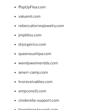
PopUpFlea.com
valueml.com
rebeccatorresjewelry.com
jmpbliss.com
drjorgerico.com
queensushipa.com
wendyweimerdds.com
ameri-camp.com
hrsreceivables.com
empconst1.com
cinderella-support.com
bigpinkrestaurant.com