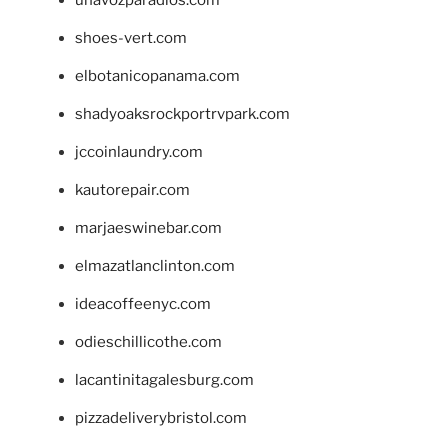
unavozparadios.com
shoes-vert.com
elbotanicopanama.com
shadyoaksrockportrvpark.com
jccoinlaundry.com
kautorepair.com
marjaeswinebar.com
elmazatlanclinton.com
ideacoffeenyc.com
odieschillicothe.com
lacantinitagalesburg.com
pizzadeliverybristol.com