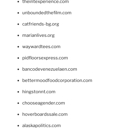
theintexperience.com
unboundedthefilm.com
catfriends-bg.org
marianlives.org
waywardtees.com
pidfloorsexpress.com
bancodevenezuelaen.com
bettermoodfoodcorporation.com
hingstonnt.com
chooseagender.com
hoverboardssale.com
alaskapolitics.com